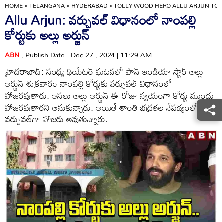
HOME
»
TELANGANA
»
HYDERABAD
»
TOLLY WOOD HERO ALLU ARJUN TO
Allu Arjun: వర్చువల్‌ విధానంలో నాంపల్లి
కోర్టుకు అల్లు అర్జున్
ABN
, Publish Date - Dec 27 , 2024 | 11:29 AM
హైదరాబాద్: సంధ్య థియేటర్ ఘటనలో పాన్ ఇండియా స్టార్ అల్లు
అర్జున్‌ శుక్రవారం నాంపల్లి కోర్టుకు వర్చువల్‌ విధానంలో
హాజరవుతారు. అసలు అల్లు అర్జున్ ఈ రోజు స్వయంగా కోర్టు ముందు
హాజరవుతారని అనుకున్నారు. అయితే శాంతి భద్రతల నేపథ్యంలో
వర్చువల్‌గా హాజరు అవుతున్నారు.