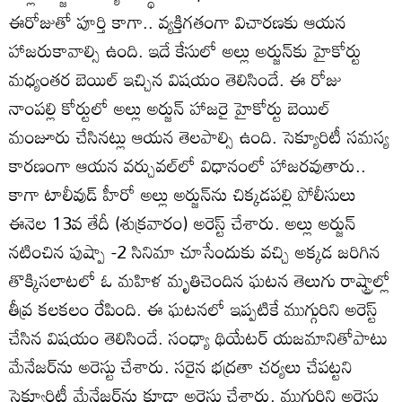
ఈరోజుతో పూర్తి కాగా.. వ్యక్తిగతంగా విచారణకు ఆయన
హాజరుకావాల్సి ఉంది. ఇదే కేసులో అల్లు అర్జున్‌కు హైకోర్టు
మధ్యంతర బెయిల్ ఇచ్చిన విషయం తెలిసిందే. ఈ రోజు
నాంపల్లి కోర్టులో అల్లు అర్జున్ హాజరై హైకోర్టు బెయిల్
మంజూరు చేసినట్లు ఆయన తెలపాల్సి ఉంది. సెక్యూరిటీ సమస్య
కారణంగా ఆయన వర్చువల్‌లో విధానంలో హాజరవుతారు..
కాగా టాలీవుడ్ హీరో అల్లు అర్జున్‌ను చిక్కడపల్లి పోలీసులు
ఈనెల 13వ తేదీ (శుక్రవారం) అరెస్ట్ చేశారు. అల్లు అర్జున్
నటించిన పుష్పా -2 సినిమా చూసేందుకు వచ్చి అక్కడ జరిగిన
తొక్కిసలాటలో ఓ మహిళ మృతిచెందిన ఘటన తెలుగు రాష్ట్రాల్లో
తీవ్ర కలకలం రేపింది. ఈ ఘటనలో ఇప్పటికే ముగ్గురిని అరెస్ట్
చేసిన విషయం తెలిసిందే. సంధ్యా థియేటర్ యజమానితోపాటు
మేనేజర్‌ను అరెస్టు చేశారు. సరైన భద్రతా చర్యలు చేపట్టని
సెక్యూరిటీ మేనేజర్‌ను కూడా అరెస్టు చేశారు. ముగ్గురిని అరెస్టు