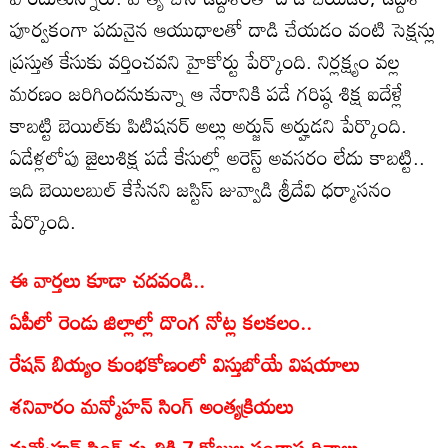
పూర్వకంగా పదునైన ఆయుధాలతో దాడి చేయడం వంటి సెక్షన్లు
ప్రస్తుత కేసుకు వర్తించవని హైకోర్టు పేర్కొంది. నిర్లక్ష్యం వల్ల
మరణం జరిగిందనుకున్నా ఆ నేరానికి పడే గరిష్ఠ శిక్ష ఐదేళ్లే
కాబట్టి బెయిల్‌కు పిటిషనర్‌ అల్లు అర్జున్‌ అర్హుడని పేర్కొంది.
ఏడేళ్లలోపు జైలుశిక్ష పడే కేసుల్లో అరెస్ట్‌ అవసరం లేదు కాబట్టి..
ఇది బెయిలబుల్‌ కేసేనని జస్టిస్‌ జువ్వాడి శ్రీదేవి ధర్మాసనం
పేర్కొంది.
ఈ వార్తలు కూడా చదవండి..
ఏపీలో రెండు జిల్లాల్లో దొంగ నోట్ల కలకలం..
రేషన్ బియ్యం కుంభకోణంలో విస్తుబోయే విషయాలు
శనివారం మన్మోహన్ సింగ్ అంత్యక్రియలు
మన్మోహన్ సింగ్ మృతికి 7 రోజుల సంతాప దినాలు..