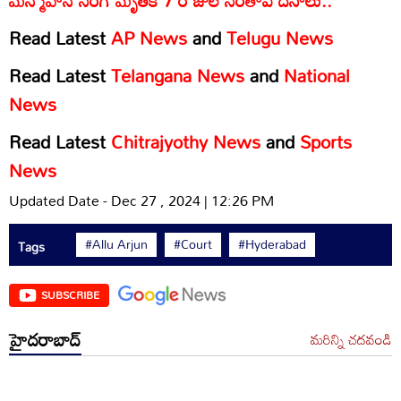
Read Latest
AP News
and
Telugu News
Read Latest
Telangana News
and
National
News
Read Latest
Chitrajyothy News
and
Sports
News
Updated Date - Dec 27 , 2024 | 12:26 PM
#Allu Arjun
#Court
#Hyderabad
Tags
SUBSCRIBE
హైదరాబాద్
మరిన్ని చదవండి