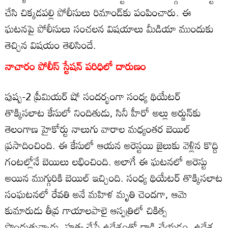
చేసి చిక్కడపల్లి పోలీసులు రిమాండ్‌కు పంపించారు. ఈ
ఘటనపై పోలీసులు సంచలన విషయాలు మీడియా ముందుకు
తెచ్చిన విషయం తెలిసిందే.
నాచారం పోలీస్ స్టేషన్ పరిధిలో దారుణం
పుష్ప-2 ప్రీమియర్‌ షో సందర్భంగా సంధ్య థియేటర్‌
తొక్కిసలాట కేసులో నిందితుడు, సినీ హీరో అల్లు అర్జున్‌కు
తెలంగాణ హైకోర్టు నాలుగు వారాల మధ్యంతర బెయిల్‌
ప్రసాదించింది. ఈ కేసులో ఆయన అరెస్టయి జైలుకు వెళ్లిన కొద్ది
గంటల్లోనే బెయిలు లభించింది. అలాగే ఈ ఘటనలో అరెస్టు
అయిన ముగ్గురికి బెయిల్ ఇచ్చింది. సంధ్య థియేటర్‌ తొక్కిసలాట
సంఘటనలో రేవతి అనే మహిళ మృతి చెందగా, ఆమె
కుమారుడు తీవ్ర గాయాలపాలై ఆస్పత్రిలో చికిత్స
పొందుతున్నారు. హత్య చేసే ఉద్దేశంతో దాడి చేయడం, ఉద్దేశ