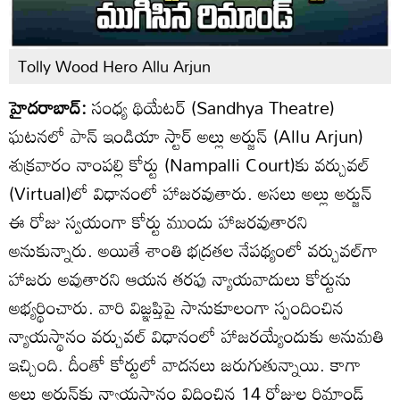
Tolly Wood Hero Allu Arjun
హైదరాబాద్:
సంధ్య థియేటర్ (Sandhya Theatre)
ఘటనలో పాన్ ఇండియా స్టార్ అల్లు అర్జున్‌ (Allu Arjun)
శుక్రవారం నాంపల్లి కోర్టు (Nampalli Court)కు వర్చువల్‌
(Virtual)లో విధానంలో హాజరవుతారు. అసలు అల్లు అర్జున్
ఈ రోజు స్వయంగా కోర్టు ముందు హాజరవుతారని
అనుకున్నారు. అయితే శాంతి భద్రతల నేపథ్యంలో వర్చువల్‌గా
హాజరు అవుతారని ఆయన తరఫు న్యాయవాదులు కోర్టును
అభ్యర్థించారు. వారి విజ్ఞప్తిపై సానుకూలంగా స్పందించిన
న్యాయస్థానం వర్చువల్‌ విధానంలో హాజరయ్యేందుకు అనుమతి
ఇచ్చింది. దీంతో కోర్టులో వాదనలు జరుగుతున్నాయి. కాగా
అల్లు అర్జున్‌కు న్యాయస్థానం విధించిన 14 రోజుల రిమాండ్