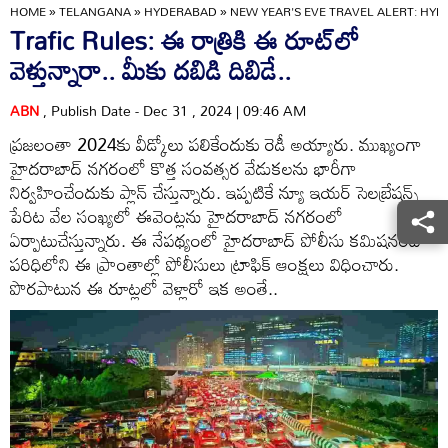
HOME
»
TELANGANA
»
HYDERABAD
»
NEW YEAR'S EVE TRAVEL ALERT: HY
Trafic Rules: ఈ రాత్రికి ఈ రూట్‌లో
వెళ్తున్నారా.. మీకు దబిడి దిబిడే..
ABN
, Publish Date - Dec 31 , 2024 | 09:46 AM
ప్రజలంతా 2024కు వీడ్కోలు పలికేందుకు రెడీ అయ్యారు. ముఖ్యంగా
హైదరాబాద్ నగరంలో కొత్త సంవత్సర వేడుకలను భారీగా
నిర్వహించేందుకు ప్లాన్ చేస్తున్నారు. ఇప్పటికే న్యూ ఇయర్ సెలబ్రేషన్స్
పేరిట వేల సంఖ్యలో ఈవెంట్లను హైదరాబాద్ నగరంలో
ఏర్పాటుచేస్తున్నారు. ఈ నేపథ్యంలో హైదరాబాద్ పోలీసు కమిషనరేట్
పరిధిలోని ఈ ప్రాంతాల్లో పోలీసులు ట్రాఫిక్ ఆంక్షలు విధించారు.
పొరపాటున ఈ రూట్లలో వెళ్లారో ఇక అంతే..