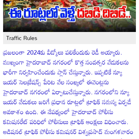
Traffic Rules
ప్రజలంతా 2024కు వీడ్కోలు పలికేందుకు రెడీ అయ్యారు.
ముఖ్యంగా హైదరాబాద్ నగరంలో కొత్త సంవత్సర వేడుకలను
భారీగా నిర్వహించేందుకు ప్లాన్ చేస్తున్నారు. ఇప్పటికే న్యూ
ఇయర్ సెలబ్రేషన్స్ పేరిట వేల సంఖ్యలో ఈవెంట్లను
హైదరాబాద్ నగరంలో ఏర్పాటుచేస్తున్నారు. నగరంలోని న్యూ
ఇయర్ వేడుకలు జరిగే ప్రధాన రూట్లలో ట్రాఫిక్ సమస్య ఏర్పడే
అవకాశం ఉంది. ఈ నేపథ్యంలో హైదరాబాద్ పోలీసు
కమిషనరేట్ పరిధిలో పోలీసులు ట్రాఫిక్ ఆంక్షలు విధించారు.
అడిషనల్ ట్రాఫిక్ పోలీసు కమిషనర్ విశ్వప్రసాద్ మంగళవారం