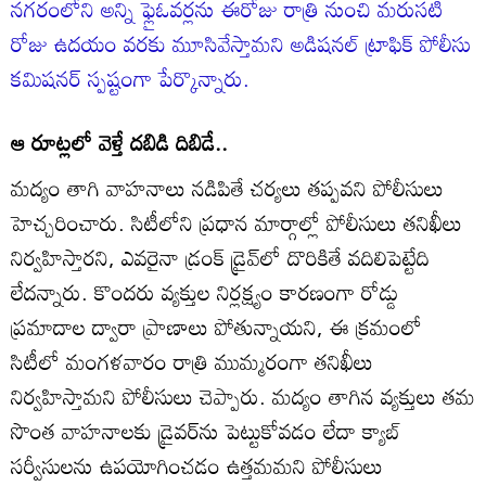
నగరంలోని అన్ని ఫ్లైఓవర్లను ఈరోజు రాత్రి నుంచి మరుసటి
రోజు ఉదయం వరకు మూసివేస్తామని అడిషనల్ ట్రాఫిక్ పోలీసు
కమిషనర్ స్పష్టంగా పేర్కొన్నారు.
ఆ రూట్లలో వెళ్తే దబిడి దిబిడే..
మద్యం తాగి వాహనాలు నడిపితే చర్యలు తప్పవని పోలీసులు
హెచ్చరించారు. సిటీలోని ప్రధాన మార్గాల్లో పోలీసులు తనిఖీలు
నిర్వహిస్తారని, ఎవరైనా డ్రంక్ డ్రైవ్‌లో దొరికితే వదిలిపెట్టేది
లేదన్నారు. కొందరు వ్యక్తుల నిర్లక్ష్యం కారణంగా రోడ్డు
ప్రమాదాల ద్వారా ప్రాణాలు పోతున్నాయని, ఈ క్రమంలో
సిటీలో మంగళవారం రాత్రి ముమ్మరంగా తనిఖీలు
నిర్వహిస్తామని పోలీసులు చెప్పారు. మద్యం తాగిన వ్యక్తులు తమ
సొంత వాహనాలకు డ్రైవర్‌ను పెట్టుకోవడం లేదా క్యాబ్
సర్వీసులను ఉపయోగించడం ఉత్తమమని పోలీసులు