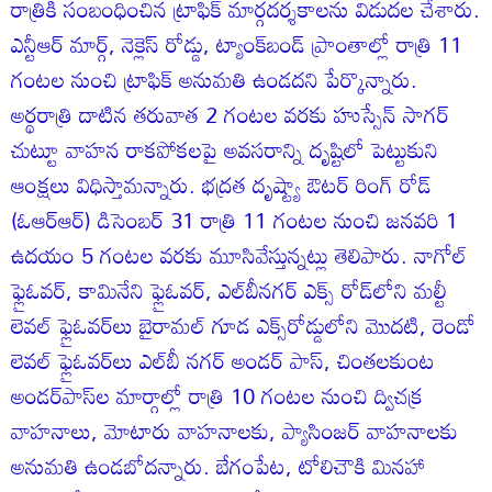
రాత్రికి సంబంధించిన ట్రాఫిక్ మార్గదర్శకాలను విడుదల చేశారు.
ఎన్టీఆర్ మార్గ్, నెక్లెస్ రోడ్డు, ట్యాంక్‌బండ్ ప్రాంతాల్లో రాత్రి 11
గంటల నుంచి ట్రాఫిక్ అనుమతి ఉండదని పేర్కొన్నారు.
అర్థరాత్రి దాటిన తరువాత 2 గంటల వరకు హుస్సేన్ సాగర్
చుట్టూ వాహన రాకపోకలపై అవసరాన్ని దృష్టిలో పెట్టుకుని
ఆంక్షలు విధిస్తామన్నారు. భద్రత దృష్ట్యా ఔటర్ రింగ్ రోడ్
(ఓఆర్‌ఆర్) డిసెంబర్ 31 రాత్రి 11 గంటల నుంచి జనవరి 1
ఉదయం 5 గంటల వరకు మూసివేస్తున్నట్లు తెలిపారు. నాగోల్
ఫ్లైఓవర్, కామినేని ఫ్లైఓవర్, ఎల్‌బీనగర్ ఎక్స్ రోడ్‌లోని మల్టీ
లెవల్ ఫ్లైఓవర్‌లు బైరామల్ గూడ ఎక్స్‌రోడ్డులోని మొదటి, రెండో
లెవల్ ఫ్లైఓవర్‌లు ఎల్‌బీ నగర్ అండర్ పాస్, చింతలకుంట
అండర్‌పాస్‌ల మార్గాల్లో రాత్రి 10 గంటల నుంచి ద్విచక్ర
వాహనాలు, మోటారు వాహనాలకు, ప్యాసింజర్ వాహనాలకు
అనుమతి ఉండబోదన్నారు. బేగంపేట, టోలిచౌకి మినహా