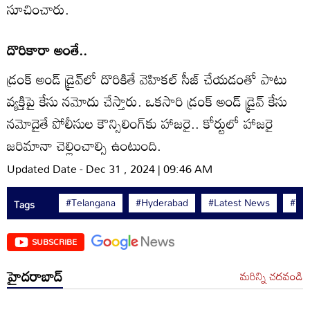
సూచించారు.
దొరికారా అంతే..
డ్రంక్ అండ్ డ్రైవ్‌లో దొరికితే వెహికల్ సీజ్ చేయడంతో పాటు
వ్యక్తిపై కేసు నమోదు చేస్తారు. ఒకసారి డ్రంక్ అండ్ డ్రైవ్ కేసు
నమోదైతే పోలీసుల కౌన్సిలింగ్‌కు హాజరై.. కోర్టులో హాజరై
జరిమానా చెల్లించాల్సి ఉంటుంది.
Updated Date - Dec 31 , 2024 | 09:46 AM
#Telangana
#Hyderabad
#Latest News
#Te
Tags
SUBSCRIBE
హైదరాబాద్
మరిన్ని చదవండి