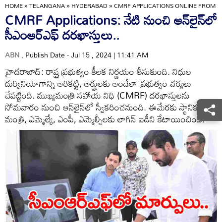
HOME
»
TELANGANA
»
HYDERABAD
»
CMRF APPLICATIONS ONLINE FROM T
CMRF Applications: నేటి నుంచి ఆన్‌లైన్‌లో
సీఎంఆర్ఎఫ్ దరఖాస్తులు..
ABN
, Publish Date - Jul 15 , 2024 | 11:41 AM
హైదరాబాద్: రాష్ట్ర ప్రభుత్వం కీలక నిర్ణయం తీసుకుంది. నిధుల
దుర్వినియోగాన్ని అరికట్టి, అర్హులకు అందేలా ప్రభుత్వం చర్యలు
చేపట్టింది. ముఖ్యమంత్రి సహాయ నిధి (CMRF) దరఖాస్తులను
సోమవారం నుంచి ఆన్‌లైన్‌లో స్వీకరించనుంది. ఈమేరకు స్థానిక
మంత్రి, ఎమ్మెల్యే, ఎంపీ, ఎమ్మెల్సీలకు లాగిన్ ఐడీని కేటాయించింది.