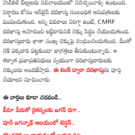
మెడికల్ బిల్లులను సచివాలయంలో సమర్పించాల్సి ఉంటుంది.
నిర్ధారణ కోసం ఆన్‌లైన్ దరఖాస్తు సంబంధిత ఆసుపత్రులకు
పంపబడుతుంది. అన్ని వివరాలు సరిగ్గా ఉంటే, CMRF
దరఖాస్తు ఆమోదించి లబ్దిదారునికి చెక్కు సిద్ధం చేయబడుతుంది.
దరఖాస్తుదారు ఖాతా సంఖ్య చెక్కుపై ముద్రించబడుతుంది. దీంతో
చెక్ పక్కదారి పట్టకుండా జాగ్రత్తలు తీసుకుంటున్నారు. ఆ
తర్వాత ప్రజాప్రతినిధులు స్వయంగా దరఖాస్తుదారులకు
చెక్కులను అందజేస్తారు.
ఈ లింక్‌ ద్వారా దరఖాస్తు
ను పూర్తి
చేయాలని సూచించారు.
ఈ వార్తలు కూడా చదవండి..
బీమా పేరుతో రైతన్నలకు జగన్‌ దగా..
పూరీ జగన్నాథ్ ఆలయంలో టెన్షన్..
దొంగలెక్కలు రాయడంలో ఆయన దిట్ట..