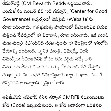
రేవంత్‌రెడ్డి (CM Revanth Reddy)నిర్ణయించారు.
ఇందుకోసం సెంటర్ ఫర్ గుడ్ గవర్నెన్స్ (Center for Good
Governance) ఆధ్వర్యంలో వెబ్‌సైట్‌ (Website)ను
రూపొందించారు. గత ప్రభుత్వ హయాంలో సీఎంఆర్‌ఎఫ్ నిధుల
మళ్లింపు నేపథ్యంలో ఈ విధానాన్ని రూపొందించారు. ఇక నుంచి
ముఖ్యమంత్రి సహాయనిధి దరఖాస్తులను ఈ వెబ్‌సైట్‌లో అప్‌లోడ్
చేయాల్సి ఉంటుంది. స్థానిక మంత్రి, ఎమ్మెల్యే, ఎంపీ,
ఎమ్మెల్సీలు సీఎంఆర్‌ఎఫ్ కోసం తమ వద్దకు వచ్చే వారి
వివరాలను తీసుకుని వారి సిఫార్సు లేఖను అప్‌లోడ్ చేస్తారు.
దరఖాస్తులో సంబంధిత దరఖాస్తుదారు బ్యాంకు ఖాతా నంబర్
తప్పనిసరిగా ఇవ్వాలని స్పష్టం చేశారు.
అప్లికేషన్‌ను అప్‌లోడ్ చేసిన తర్వాత CMRFకి సంబంధించిన
కోడ్ (Code) ఇవ్వబడుతుంది. ఆ కోడ్ ఆధారంగా ఒరిజినల్