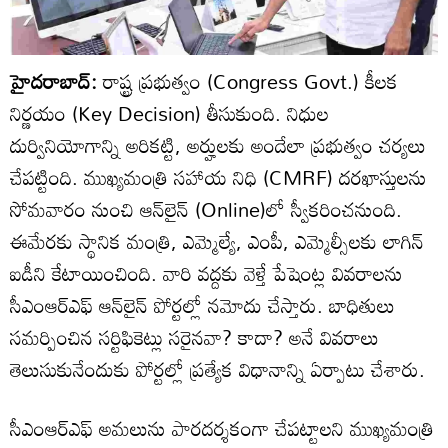
హైదరాబాద్:
రాష్ట్ర ప్రభుత్వం (Congress Govt.) కీలక
నిర్ణయం (Key Decision) తీసుకుంది. నిధుల
దుర్వినియోగాన్ని అరికట్టి, అర్హులకు అందేలా ప్రభుత్వం చర్యలు
చేపట్టింది. ముఖ్యమంత్రి సహాయ నిధి (CMRF) దరఖాస్తులను
సోమవారం నుంచి ఆన్‌లైన్‌ (Online)లో స్వీకరించనుంది.
ఈమేరకు స్థానిక మంత్రి, ఎమ్మెల్యే, ఎంపీ, ఎమ్మెల్సీలకు లాగిన్
ఐడీని కేటాయించింది. వారి వద్దకు వెళ్తే పేషెంట్ల వివరాలను
సీఎంఆర్ఎఫ్ ఆన్‌లైన్ పోర్టల్లో నమోదు చేస్తారు. బాధితులు
సమర్పించిన సర్టిఫికెట్లు సరైనవా? కాదా? అనే వివరాలు
తెలుసుకునేందుకు పోర్టల్లో ప్రత్యేక విధానాన్ని ఏర్పాటు చేశారు.
సీఎంఆర్‌ఎఫ్‌ అమలును పారదర్శకంగా చేపట్టాలని ముఖ్యమంత్రి