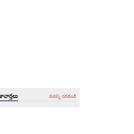
ావార్తలు
మరిన్ని చదవండి