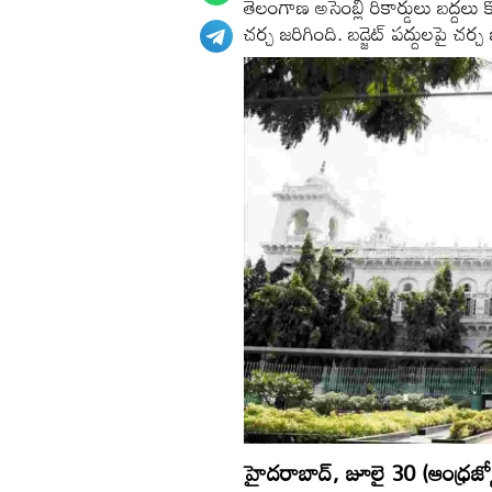
తెలంగాణ అసెంబ్లీ రికార్డులు బద్దల
చర్చ జరిగింది. బడ్జెట్‌ పద్దులపై చర్
హైదరాబాద్‌, జూలై 30 (ఆంధ్రజ్యో