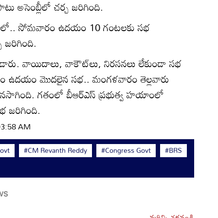
ు అసెంబ్లీలో చర్చ జరిగింది.
ే క్రమంలో.. సోమవారం ఉదయం 10 గంటలకు సభ
 జరిగింది.
్లాడారు. వాయిదాలు, వాకౌట్‌లు, నిరసనలు లేకుండా సభ
ారం ఉదయం మొదలైన సభ.. మంగళవారం తెల్లవారు
గింది. గతంలో బీఆర్‌ఎస్‌ ప్రభుత్వ హయాంలో
 జరిగింది.
 03:58 AM
ovt
#CM Revanth Reddy
#Congress Govt
#BRS
మరిన్ని చదవండి