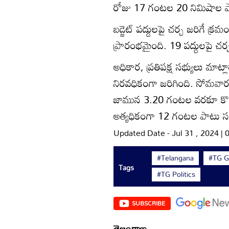
రోజు 17 గంటల 20 నిమిషాల పాట
బడ్జెట్‌ పద్దులపై చర్చ జరిగ
ప్రారంభమైంది. 19 పద్దులపై చర్చ
అధికార, ప్రతిపక్ష సభ్యులు మాట
నిరవధికంగా జరిగింది. సోమవ
జామున 3.20 గంటల వరకూ కొనసా
అత్యధికంగా 12 గంటల పాటు సభ
Updated Date - Jul 31 , 2024 |
#Telangana
#TG G
Tags
#TG Politics
SUBSCRIBE
తెలంగాణ