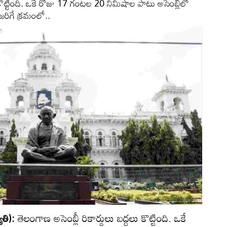
ు కొట్టింది. ఒకే రోజు 17 గంటల 20 నిమిషాల పాటు అసెంబ్లీలో
చ జరిగే క్రమంలో..
తి):
తెలంగాణ అసెంబ్లీ రికార్డులు బద్దలు కొట్టింది. ఒకే