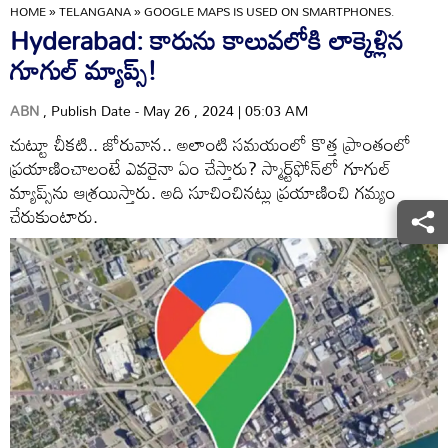
HOME
»
TELANGANA
»
GOOGLE MAPS IS USED ON SMARTPHONES.
Hyderabad: కారును కాలువలోకి లాక్కెళ్లిన
గూగుల్‌ మ్యాప్స్‌!
ABN
, Publish Date - May 26 , 2024 | 05:03 AM
చుట్టూ చీకటి.. జోరువాన.. అలాంటి సమయంలో కొత్త ప్రాంతంలో
ప్రయాణించాలంటే ఎవరైనా ఏం చేస్తారు? స్మార్ట్‌ఫోన్‌లో గూగుల్‌
మ్యాప్స్‌ను ఆశ్రయిస్తారు. అది సూచించినట్లు ప్రయాణించి గమ్యం
చేరుకుంటారు.