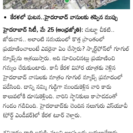
కేరళలో ఘటన..హైదరాబాద్‌ వాసులకు తప్పిన ముప్పు
హైదరాబాద్‌ సిటీ, మే 25 (ఆంధ్రజ్యోతి):
చుట్టూ చీకటి..
జోరువాన.. అలాంటి సమయంలో కొత్త ప్రాంతంలో
ప్రయాణించాలంటే ఎవరైనా ఏం చేస్తారు? స్మార్ట్‌ఫోన్‌లో గూగుల్‌
మ్యాప్స్‌ను ఆశ్రయిస్తారు. అది సూచించినట్లు ప్రయాణించి
గమ్యం చేరుకుంటారు. కానీ కేరళ విహార యాత్రకు వెళ్లిన
హైదరాబాద్‌ వాసులకు మాత్రం గూగుల్‌ మ్యాప్స్‌ ప్రమాదంలో
పడేసింది. దాన్ని నమ్మి గుడ్డిగా ముందుకెళ్లిన వారి కారు
కాలువలోకి దూసుకెళ్లింది. వారిని స్థానికులు కాపాడడంతో
గండం గడిచింది. హైదరాబాద్‌కు చెందిన నలుగురు ఎస్‌యూవీ
(ఫోర్డ్‌ ఎండీవర్‌)లో కేరళ టూర్‌ వెళ్లారు.
శనివారం రాత్రి ఇడుక్కి నుంచి అలప్పుజకు బయలుదేరారు.