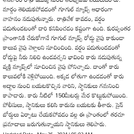
మార్గం తెలియకపోవడంతో గూగుల్‌ మ్యాప్స్‌ ఆధారంగా
వాహనం నడుపుతున్నారు. రాత్రివేళ కావడం, వర్షం
పడుతుండటంతో దారి కనిపించడం కష్టంగా ఉంది. కురప్పంతర
ప్రాంతానికి చేరుకోగానే గూగుల్‌ మ్యాప్స్‌ రోడ్డు వైపు కాకుండా
కాలువ వైపు వెళ్లాలని సూచించింది. వర్షం పడుతుండడంతో
రోడ్డుపై నీరు నిలిచి ఉండవచ్చని భావించి కారు నడుపుతున్న
వ్యక్తి మ్యాప్స్‌లో సూచించిన వైపు పోనిచ్చాడు. దాంతో కారు
కాలువలోకి వెళ్లిపోయింది. అక్కడ లోతుగా ఉండడంతో కారు
అద్దాల నుంచి బయటకొచ్చిన వారిని, స్థానికులు గమనించి
కాపాడారు. కారు నీటిలో 150మీటర్లు మేర కొట్టుకుపోయింది.
పోలీసులు, స్థానికులు కలిసి కారును బయటకు తీశారు. సైన్‌
బోర్డులు ఏర్పాటు చేయకపోవడం వల్ల ఈ ప్రాంతంలో తరచూ
ప్రమాదాలు జరుగుతున్నాయని స్థానికులు తెలిపారు.
Updated Date - May 26 , 2024 | 05:03 AM