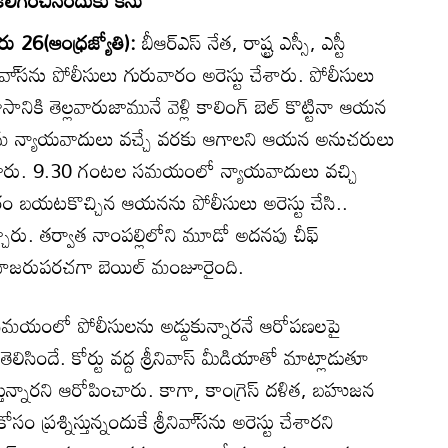
రు 26(ఆంధ్రజ్యోతి):
బీఆర్‌ఎస్‌ నేత, రాష్ట్ర ఎస్సీ, ఎస్టీ
్రీనివా్‌సను పోలీసులు గురువారం అరెస్టు చేశారు. పోలీసులు
 నివాసానికి తెల్లవారుజామునే వెళ్లి కాలింగ్‌ బెల్‌ కొట్టినా ఆయన
తమ న్యాయవాదులు వచ్చే వరకు ఆగాలని ఆయన అనుచరులు
ారు. 9.30 గంటల సమయంలో న్యాయవాదులు వచ్చి
ంతరం బయటకొచ్చిన ఆయనను పోలీసులు అరెస్టు చేసి..
చ్చారు. తర్వాత నాంపల్లిలోని మూడో అదనపు చీఫ్‌
ందు హజరుపరచగా బెయిల్‌ మంజూరైంది.
రెస్టు సమయంలో పోలీసులను అడ్డుకున్నారనే ఆరోపణలపై
తెలిసిందే. కోర్టు వద్ద శ్రీనివాస్‌ మీడియాతో మాట్లాడుతూ
స్తున్నారని ఆరోపించారు. కాగా, కాంగ్రెస్‌ దళిత, బహుజన
్రశ్నిస్తున్నందుకే శ్రీనివా్‌సను అరెస్టు చేశారని