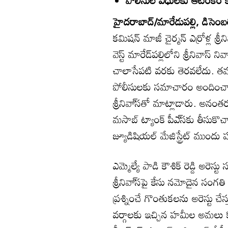
హైదరాబాద్‌/మారేడుపల్లి, డిసెంబ
కమిషన్‌ మాజీ చైర్మన్‌ ఎర్రోళ్ల శ
వెస్ట్‌ మారేడ్‌పల్లిలోని శ్రీనివాస్‌
చాలాసేపటి వరకు తెరవలేదు. 
పోలీసులకు సమాచారం అందించ
శ్రీనివా్‌సతో మాట్లాడారు. అన
మసాబ్‌ ట్యాంక్‌ పీఎ్‌సకు తీసుకొ
జ్యూడిషియల్‌ మేజిస్ట్రేట్‌ ము
ఎమ్మెల్యే పాడి కౌశిక్‌ రెడ్డి అ
శ్రీనివా్‌సపై కేసు నమోదైన సంగతి 
ప్రశ్నించే గొంతుకలను అరెస్టు చే
వర్గాలకు ఇచ్చిన హమీల అమలు కోసం ప