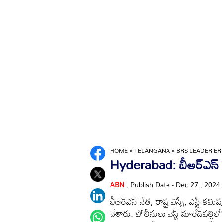
HOME
»
TELANGANA
»
BRS LEADER ER
Hyderabad: బీఆర్‌ఎస్‌ నేత 
ABN
, Publish Date - Dec 27 , 2024
బీఆర్‌ఎస్‌ నేత, రాష్ట్ర ఎస్సీ, ఎస్టీ కమ
చేశారు. పోలీసులు వెస్ట్‌ మారేడ్‌పల్లిలోన