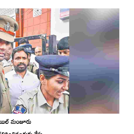
.
బెయిల్‌ మంజూరు
ిగించినందుకు కేసు