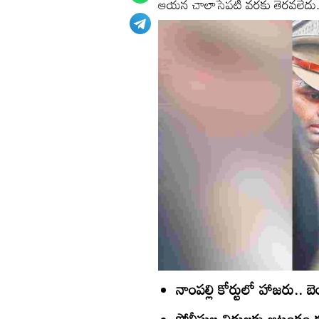
ఆయన చాలాసేపటి వరకు తెరవలేదు
నాంపల్లి కోర్టులో హాజరు.. 
పోలీసుల విధులకు ఆటంకం కల