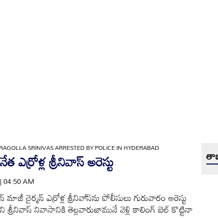
RAGOLLA SRINIVAS ARRESTED BY POLICE IN HYDERABAD
తాజ
ఎర్రోళ్ల శ్రీనివాస్‌ అరెస్టు
 | 04:50 AM
ిషన్‌ మాజీ చైర్మన్‌ ఎర్రోళ్ల శ్రీనివా్‌సను పోలీసులు గురువారం అరెస్టు
ి శ్రీనివాస్‌ నివాసానికి తెల్లవారుజామునే వెళ్లి కాలింగ్‌ బెల్‌ కొట్టినా