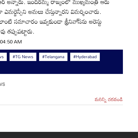
 కేటీఆర్‌ అన్నారు. ఇందిరమ్మ రాజ్యంలో ముఖ్యమంత్రి ఆరు
 ఎమర్జెన్సీని అమలు చేస్తున్నారని విమర్శించారు.
ంటి సమాచారం ఇవ్వకుండా శ్రీనివా్‌సను అరెస్టు
వు తప్పుపట్టారు.
| 04:50 AM
ws
#TG News
#Telangana
#Hyderabad
మరిన్ని చదవండి