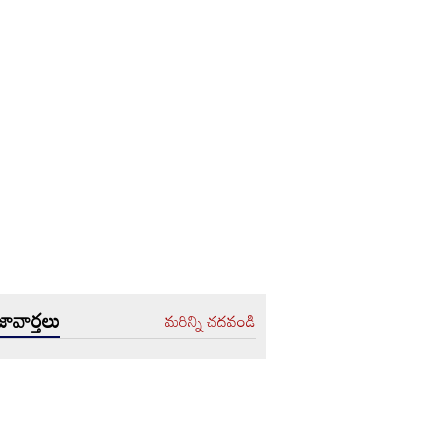
ావార్తలు
మరిన్ని చదవండి