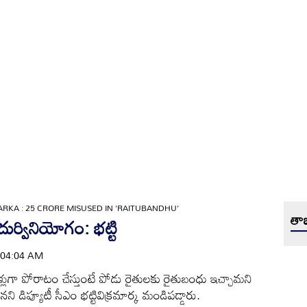
RKA : 25 CRORE MISUSED IN 'RAITUBANDHU'
తాజ
దుర్వినియోగం: భట్టి
 | 04:04 AM
్లుగా పోరాటం చేస్తుంటే పోడు రైతులకు రైతుబంధు ఇచ్చామని
ి డిప్యూటీ సీఎం భట్టివిక్రమార్క మండిపడ్డారు.