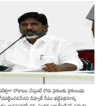
దేళ్లుగా పోరాటం చేస్తుంటే పోడు రైతులకు రైతుబంధు
పట్టించడమేనని డిప్యూటీ సీఎం భట్టివిక్రమార్క
వారం శాసనసభలో చర్చ సందర్భంగా బీఆర్‌ఎస్‌ సభ్యుడు