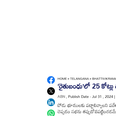
HOME
»
TELANGANA
»
BHATTIVIKRAMA
‘రైతుబంధు’లో 25 కోట్లు 
ABN
, Publish Date - Jul 31 , 2024
పోడు భూములకు పట్టాలివ్వాలని పదేళ
చెప్పడం సభను తప్పుదోవపట్టించడమేనన