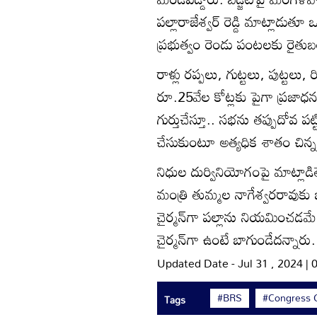
పల్లారాజేశ్వర్‌ రెడ్డి మాట్లాడ
ప్రభుత్వం రెండు పంటలకు రైతుబ
రాళ్లు రప్పలు, గుట్టలు, పుట్టలు
రూ.25వేల కోట్లకు పైగా ప్రజాధనం
గుర్తుచేస్తూ.. సభను తప్పుదోవ పట్
చేసుకుంటూ అత్యధిక శాతం చిన్
నిధుల దుర్వినియోగంపై మాట్లాడిత
మంత్రి తుమ్మల నాగేశ్వరరావుకు 
చైర్మన్‌గా పల్లాను నియమించడమే 
చైర్మన్‌గా ఉంటే బాగుండేదన్నారు.
Updated Date - Jul 31 , 2024 |
#BRS
#Congress 
Tags