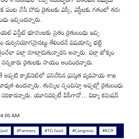
ుతూ ఒక పంట వేసే పోడు రైతులకు ఎస్సీ, ఎస్టీలకు గతంలో తమ
ంధు ఇచ్చిందన్నారు.
, రియల్‌ ఎస్టేట్‌ భూములకు సైతం రైతుబంధు ఇచ్చి
 దుర్వినియోగమైనట్టు తేలిందనే విషయాన్ని భట్టి
టించేలా పల్లా మాట్లాడుతున్నారని అన్నారు. పల్లా జోక్యం
న సన్నకారు రైతులకు సాయం అందిందన్నారు.
ే అప్పటి క్యాబినెట్‌లో పనిచేసిన ప్రస్తుత వ్యవసాయ శాఖ
బాధ్యత ఉందన్నారు. తుమ్మల స్పందిస్తూ అప్పట్లో రైతుబంధు
సరికాదన్నారు. యూనివర్సిటీ వీసీగానో... విద్యా కమిషన్‌
 04:05 AM
Govt
#Farmers
#TG Govt
#Congress
#KCR