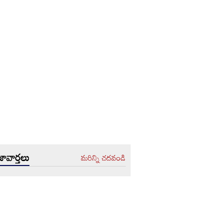
ావార్తలు
మరిన్ని చదవండి