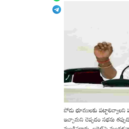
పోడు భూములకు పట్టాలివ్వాలని ప
ఇచ్చామని చెప్పడం సభను తప్పుదోవ
మండిపడ్డారు. బడ్జెట్‌పై మంగళ