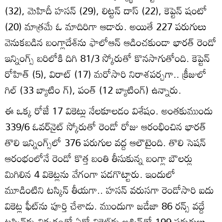
(32), మెహిదీ హసన్‌ (29), లిట్టన్‌ దాస్‌ (22), కెప్టెన్‌ షంటో
(20) మాత్రమే ఓ మాదిరిగా ఆడారు. అయితే 227 పరుగులు
వెనుకబడిన బంగ్లాదేశ్‌ను ఫాలోఆన్‌ ఆడించకుండా భారత్‌ రెండో
ఇన్నింగ్స్‌ బరిలోకి దిగి 81/3 స్కోరుతో కొనసాగుతోంది. కెప్టెన్‌
రోహిత్‌ (5), విరాట్‌ (17) మరోసారి నిరాశపర్చగా.. క్రీజులో
గిల్‌ (33 బ్యాటిం గ్‌), పంత్‌ (12 బ్యాటింగ్‌) ఉన్నారు.
ఈ ఒక్క రోజే 17 వికెట్లు నేలకూలడం విశేషం. అంతకుముందు
339/6 ఓవర్‌నైట్‌ స్కోరుతో రెండో రోజు ఆరంభించిన భారత్‌
తొలి ఇన్నింగ్స్‌లో 376 పరుగుల వద్ద ఆలౌటైంది. తొలి సెషన్‌
ఆరంభంలోనే రెండో కొత్త బంతి తీసుకున్న బంగ్లా బౌలర్లు
మిగిలిన 4 వికెట్లను వేగంగా పడగొట్టారు. ఇందులో
మూడింటిని టస్కిన్‌ తీయగా.. హసన్‌ వరుసగా రెండోసారి ఐదు
వికెట్ల ఫీట్‌ను పూర్తి చేశాడు. ముందుగా జడేజా 86 రన్స్‌ వద్దే
టస్కిన్‌కు చిక్కడంతో ఏడో వికెట్‌కు అశ్విన్‌తో 199 పరుగులు