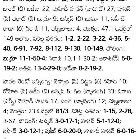
జురెల్‌ (బి) జడేజా 22; మెహిదీ హసన్‌ (నాటౌట్‌) 27; హసన్‌
(సి) విరాట్‌ (బి) బుమ్రా 9; టస్కిన్‌ (బి) బుమ్రా 11; నహీద్‌
రాణా (బి) సిరాజ్‌ 11; ఎక్స్‌ట్రాలు: 4; మొత్తం: 47.1 ఓవర్లలో
149 ఆలౌట్‌. వికెట్ల పతనం
: 1-2, 2-22, 3-22, 4-36, 5-
40, 6-91, 7-92, 8-112, 9-130, 10-149.
బౌలింగ్‌:
బుమ్రా 11-1-50-4;
సిరాజ్‌ 10.1-1-30-2; ఆకాశ్‌దీ్‌ప
5-0-
19-2;
అశ్విన్‌
13-4-29-0;
జడేజా
8-2-19-2.
భారత్‌ రెండో ఇన్నింగ్స్‌: జైస్వాల్‌ (సి) లిట్టన్‌ (బి) నహీద్‌ 10;
రోహిత్‌ (సి) జకీర్‌ (బి) టస్కిన్‌ 5; గిల్‌ (బ్యాటింగ్‌) 33; విరాట్‌
(ఎల్బీ) మెహిదీ హసన్‌ 17; పంత్‌ (బ్యాటింగ్‌) 12; ఎక్స్‌ట్రాలు:
4; మొత్తం: 23 ఓవర్లలో
81/3.
వికెట్ల పతనం:
1-15, 2-28,
3-67. బౌలింగ్‌: టస్కిన్‌
3-0-17-1;
హసన్‌
5-1-12-0;
నహీద్‌
3-0-12-1;
షకీబ్‌
6-0-20-0;
మెహిదీ హసన్‌
6-0-16-