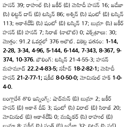
హసన్‌ 39; రాహుల్‌ (సి) జకీర్‌ (బి) మెహిదీ హసన్‌ 16; జడేజా
(సి) లిట్టన్‌ దాస్‌ (బి) టస్కిన్‌ 86; అశ్విన్‌ (సి) షంటో (బి) టస్కిన్‌
113; ఆకాశ్‌దీ్‌ప (సి) షంటో (బి) టస్కిన్‌ 17; బుమ్రా (సి) జకీర్‌
హసన్‌ (బి) హసన్‌ 7; సిరాజ్‌ (నాటౌట్‌) 0; ఎక్స్‌ట్రాలు: 30;
మొత్తం: 91.2 ఓవర్లలో 376 ఆలౌట్‌. వికెట్ల పతనం:
1-14,
2-28, 3-34, 4-96, 5-144, 6-144, 7-343, 8-367, 9-
374, 10-376.
బౌలింగ్‌: టస్కిన్‌ 21-4-55-3; హసన్‌
మహమూద్‌
22.2-4-83-5;
నహీద్‌
18-2-82-1;
మెహిదీ
హసన్‌
21-2-77-1;
షకీబ్‌
8-0-50-0;
మోమినుల్‌ హక్‌
1-0-
4-0.
బంగ్లాదేశ్‌ తొలి ఇన్నింగ్స్‌: షాద్‌మన్‌ (బి) బుమ్రా 2; జకీర్‌
హసన్‌ (బి) ఆకాశ్‌ దీప్‌ 3; షంటో (సి) విరాట్‌ (బి) సిరాజ్‌ 20;
మోమినుల్‌ (బి) ఆకాశ్‌దీ్‌ప 0; ముష్ఫికర్‌ (సి) రాహుల్‌ (బి)
బుమ్రా 8; షకీబ్‌ (సి) పంత్‌ (బి) జడేజా 32; లిట్టన్‌ (సి సబ్‌)