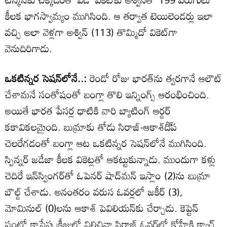
కీలక భాగస్వామ్యం ముగిసింది. ఆ తర్వాత టెయిలెండర్లు ఇలా
వచ్చి అలా వెళ్లగా అశ్విన్‌ (113) తొమ్మిదో వికెట్‌గా
వెనుదిరిగాడు.
ఒకటిన్నర సెషన్‌లోనే..:
రెండో రోజు భారత్‌ను త్వరగానే ఆలౌట్‌
చేశామనే సంతోషంతో బంగ్లా తొలి ఇన్నింగ్స్‌ ఆరంభించింది.
అయితే భారత పేసర్ల ధాటికి వారి బ్యాటింగ్‌ ఆర్డర్‌
కకావికలమైంది. బుమ్రాకు తోడు సిరాజ్‌-ఆకాశ్‌దీ్‌ప
చెలరేగడంతో బంగ్లా ఆట ఒకటిన్నర సెషన్‌లోనే ముగిసింది.
స్పిన్నర్‌ జడేజా కీలక వికెట్లతో ఆకట్టుకున్నాడు. ముందుగా కళ్లు
చెదిరే ఇన్‌స్వింగర్‌తో ఓపెనర్‌ షాద్‌మన్‌ ఇస్లాం (2)ను బుమ్రా
బౌల్డ్‌ చేశాడు. అనంతరం వరుస ఓవర్లలో జకీర్‌ (3),
మోమినుల్‌ (0)లను ఆకాశ్‌ పెవిలియన్‌కు చేర్చాడు. కెప్టెన్‌
షంటో కాసేపు క్రీజులో నిలిచినా సిరాజ్‌ ఓవర్‌లో కోహ్లీకి క్యాచ్‌