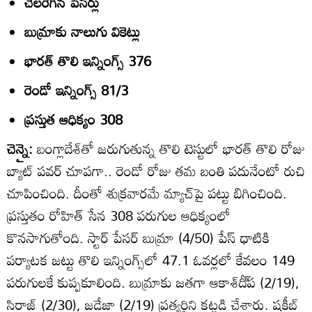
చెలరేగిన పేసర్లు
బుమ్రాకు నాలుగు వికెట్లు
భారత్‌ తొలి ఇన్నింగ్స్‌ 376
రెండో ఇన్నింగ్స్‌ 81/3
ప్రస్తుత ఆధిక్యం 308
చెన్నై:
బంగ్లాదేశ్‌తో జరుగుతున్న తొలి టెస్టులో భారత్‌ తొలి రోజు
బ్యాట్‌ పవర్‌ చూపగా.. రెండో రోజు తమ బంతి పదునేంటో రుచి
చూపించింది. దీంతో శుక్రవారమే మ్యాచ్‌పై పట్టు బిగించింది.
ప్రస్తుతం రోహిత్‌ సేన 308 పరుగుల ఆధిక్యంలో
కొనసాగుతోంది. స్టార్‌ పేసర్‌ బుమ్రా (4/50) పేస్‌ ధాటికి
పర్యాటక జట్టు తొలి ఇన్నింగ్స్‌లో 47.1 ఓవర్లలో కేవలం 149
పరుగులకే కుప్పకూలింది. బుమ్రాకు జతగా ఆకాశ్‌దీ్‌ప (2/19),
సిరాజ్‌ (2/30), జడేజా (2/19) ప్రత్యర్థిని కట్టడి చేశారు. షకీబ్‌