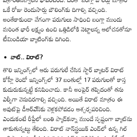
ఒకే రోజు రెండుసార్లు బౌలింగ్‌కు దిగాల్సి వచ్చింది.
అంతేకాకుండా వేగంగా పరుగులు సాధించి బంగ్లా ముందు
మరింత భారీ లక్ష్యం ఉంచి ఒత్తిడిలోకి నెట్టాలన్న ఆలోచనతోనూ
టీమిండియా బ్యాటింగ్‌కు దిగింది.
వాట్‌.. విరాట్‌?
తొలి ఇన్నింగ్స్‌లో ఆరు పరుగులే చేసిన స్టార్‌ బ్యాటర్‌ విరాట్‌
కోహ్లీ రెండో ఇన్నింగ్స్‌లో 37 బంతుల్లో 17 పరుగులతో కాస్త
కుదురుకున్నట్టే కనిపించాడు. కానీ అంపైర్‌ తప్పిదంతో తను
ఎల్బీగా వెనుదిరగాల్సి వచ్చింది. అయితే విరాట్‌ మాత్రం ఈ
అవుట్‌పై డీఆర్‌ఎ్‌సకు వెళ్లకపోవడం ఆశ్చర్చపరిచింది.
ఎందుకంటే రీప్లేలో బంతి ప్యాడ్‌కన్నా ముందే స్పష్టంగా బ్యాట్‌ను
తాకుతున్నట్టు తేలింది. విరాట్‌ నాన్‌స్ట్రయిక్‌ ఎండ్‌లో ఉన్న గిల్‌