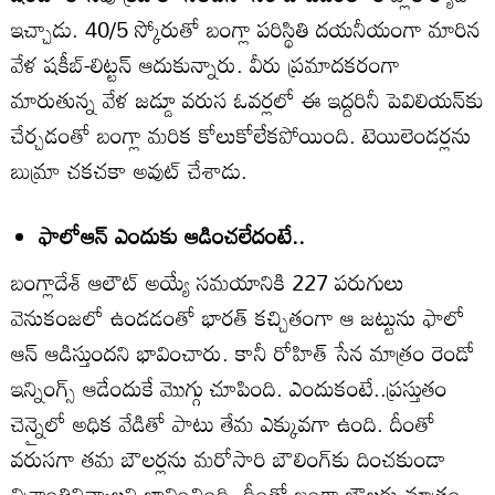
ఇచ్చాడు. 40/5 స్కోరుతో బంగ్లా పరిస్థితి దయనీయంగా మారిన
వేళ షకీబ్‌-లిట్టన్‌ ఆదుకున్నారు. వీరు ప్రమాదకరంగా
మారుతున్న వేళ జడ్డూ వరుస ఓవర్లలో ఈ ఇద్దరినీ పెవిలియన్‌కు
చేర్చడంతో బంగ్లా మరిక కోలుకోలేకపోయింది. టెయిలెండర్లను
బుమ్రా చకచకా అవుట్‌ చేశాడు.
ఫాలోఆన్‌ ఎందుకు ఆడించలేదంటే..
బంగ్లాదేశ్‌ ఆలౌట్‌ అయ్యే సమయానికి 227 పరుగులు
వెనుకంజలో ఉండడంతో భారత్‌ కచ్చితంగా ఆ జట్టును ఫాలో
ఆన్‌ ఆడిస్తుందని భావించారు. కానీ రోహిత్‌ సేన మాత్రం రెండో
ఇన్నింగ్స్‌ ఆడేందుకే మొగ్గు చూపింది. ఎందుకంటే..ప్రస్తుతం
చెన్నైలో అధిక వేడితో పాటు తేమ ఎక్కువగా ఉంది. దీంతో
వరుసగా తమ బౌలర్లను మరోసారి బౌలింగ్‌కు దించకుండా
విశ్రాంతినివ్వాలని భావించింది. దీంతో బంగ్లా బౌలర్లు మాత్రం