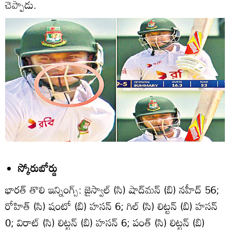
చెప్పాడు.
స్కోరుబోర్డు
భారత్‌ తొలి ఇన్నింగ్స్‌: జైస్వాల్‌ (సి) షాద్‌మన్‌ (బి) నహీద్‌ 56;
రోహిత్‌ (సి) షంటో (బి) హసన్‌ 6; గిల్‌ (సి) లిట్టన్‌ (బి) హసన్‌
0; విరాట్‌ (సి) లిట్టన్‌ (బి) హసన్‌ 6; పంత్‌ (సి) లిట్టన్‌ (బి)