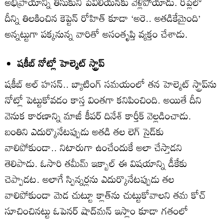
అభిప్రాయాన్ని తీసుకుని పెవిలియన్‌కు వెళ్లిపోయాడు. రీప్లేలో
దీన్ని తిలకించిన కెప్టెన్‌ రోహిత్‌ కూడా ‘అరె.. అతడికేమైంది’
అన్నట్టుగా పక్కనున్న వారితో అసంతృప్తి వ్యక్తం చేశాడు.
షకీబ్‌ నోట్లో హెల్మెట్‌ స్ట్రాప్‌
షకీబ్‌ అల్‌ హసన్‌.. బ్యాటింగ్‌ సమయంలో తన హెల్మెట్‌ స్ట్రాప్‌ను
నోట్లో పెట్టుకోవడం కాస్త వింతగా కనిపించింది. అయితే దీని
వెనుక కారణాన్ని మాజీ కీపర్‌ దినేశ్‌ కార్తీక్‌ వెల్లడించాడు.
బంతిని ఎదుర్కొనేటప్పుడు అతడి తల లెగ్‌ సైడ్‌కు
వాలిపోకుండా.. నిటారుగా ఉంచేందుకే అలా చేస్తాడని
తెలిపాడు. ఓసారి తమీమ్‌ ఇక్బాల్‌ ఈ విషయాన్ని డీకేకు
చెప్పాడట. అలాగే స్పిన్నర్లను ఎదుర్కొనేటప్పుడు తల
వాలిపోకుండా మెడ చుట్టూ క్లాత్‌ను చుట్టుకోవాలని తమ కోచ్‌
సూచించినట్టు ఓపెనర్‌ షాద్‌మన్‌ ఇస్లాం కూడా గతంలో