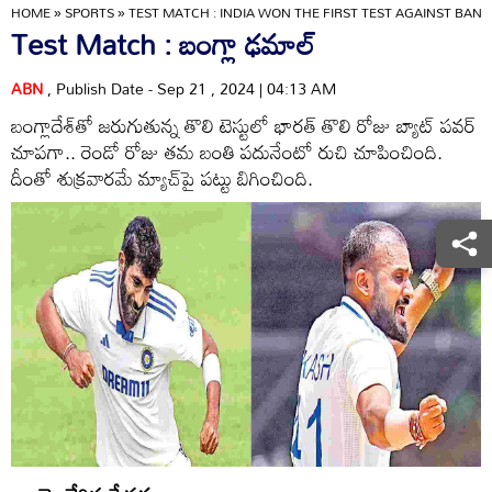
HOME
»
SPORTS
»
TEST MATCH : INDIA WON THE FIRST TEST AGAINST BAN
Test Match : బంగ్లా ఢమాల్‌
ABN
, Publish Date - Sep 21 , 2024 | 04:13 AM
బంగ్లాదేశ్‌తో జరుగుతున్న తొలి టెస్టులో భారత్‌ తొలి రోజు బ్యాట్‌ పవర్‌
చూపగా.. రెండో రోజు తమ బంతి పదునేంటో రుచి చూపించింది.
దీంతో శుక్రవారమే మ్యాచ్‌పై పట్టు బిగించింది.