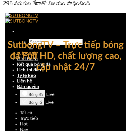
295 పరుగుల తేడాతో విజయం సాధించింది.