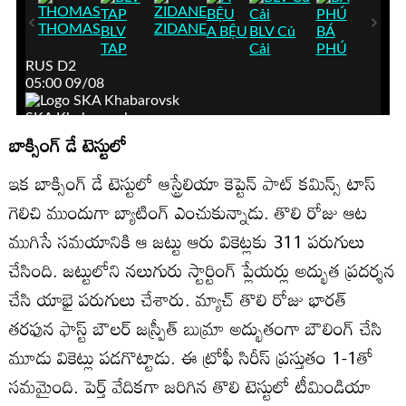
బాక్సింగ్ డే టెస్టులో
ఇక బాక్సింగ్ డే టెస్టులో ఆస్ట్రేలియా కెప్టెన్ పాట్ కమిన్స్ టాస్
గెలిచి ముందుగా బ్యాటింగ్ ఎంచుకున్నాడు. తొలి రోజు ఆట
ముగిసే సమయానికి ఆ జట్టు ఆరు వికెట్లకు 311 పరుగులు
చేసింది. జట్టులోని నలుగురు స్టార్టింగ్ ప్లేయర్లు అద్భుత ప్రదర్శన
చేసి యాభై పరుగులు చేశారు. మ్యాచ్ తొలి రోజు భారత్
తరఫున ఫాస్ట్ బౌలర్ జస్ప్రీత్ బుమ్రా అద్భుతంగా బౌలింగ్ చేసి
మూడు వికెట్లు పడగొట్టాడు. ఈ ట్రోఫీ సిరీస్ ప్రస్తుతం 1-1తో
సమమైంది. పెర్త్ వేదికగా జరిగిన తొలి టెస్టులో టీమిండియా