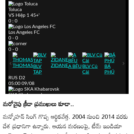
మరోవైపు క్రీడా ప్రముఖులు కూడా..
మన్మోహన్ సింగ్ గొప్ప ఆర్థికవేత్త. 2004 నుంచి 2014 వరకు
దేశ ప్రధానిగా ఉన్నారు. ఆయన మరణంపై, టీమ్ ఇండియా