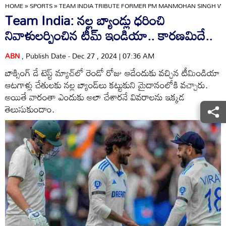
HOME
»
SPORTS
»
TEAM INDIA TRIBUTE FORMER PM MANMOHAN SINGH WE
Team India: నల్ల బ్యాండ్లు ధరించి
నివాళులర్పించిన టీమ్ ఇండియా.. కారణమిదే..
ABN
, Publish Date - Dec 27 , 2024 | 07:36 AM
బాక్సింగ్ డే టెస్ట్ మ్యాచ్‌లో రెండో రోజు ఆడేందుకు వచ్చిన టీమిండియా
ఆటగాళ్లు చేతులకు నల్ల బ్యాండ్‌లు కట్టుకుని మైదానంలోకి వచ్చారు.
అయితే వారంతా ఎందుకు అలా చేశారనే వివరాలను ఇక్కడ
తెలుసుకుందాం.