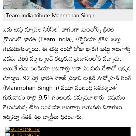
Team India tribute Manmohan Singh
ఐదు టెస్టు మ్యాచ్‌ల సిరీస్‌లో భాగంగా మెల్‌బోర్న్ క్రికెట్
గ్రౌండ్‌లో భారత్ (Team India), ఆస్ట్రేలియా క్రికెట్ జట్లు
తలపడుతున్నాయి. ఈ టెస్టు రెండో రోజు భారత జట్టు ఆటగాళ్లు
ఎడమ చేతికి నల్ల బ్యాండ్ కట్టుకుని మైదానంలోకి వచ్చారు.
అయితే టీమ్ ఇండియా ఆటగాళ్లు అలా ఎందుకు చేశారో ఇక్కడ
చూద్దాం. 92 ఏళ్ల భారత మాజీ ప్రధాని డాక్టర్ మన్మోహన్ సింగ్
(Manmohan Singh ji) వయో సంబంధ సమస్యలతో
గురువారం రాత్రి 9.51 గంటలకు కన్నుమూశారు. విషయం
తెలుసుకున్న టీమ్ ఇండియా ఆటగాళ్లు ఆయనకు నివాళులు
అర్పిస్తూ చేతికి నల్ల బ్యాడ్జీలు ధరించారు.