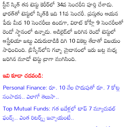
స్టీవ్ స్మిత్ తన టెస్టు కెరీర్‌లో 34వ సెంచరీని పూర్తి చేశాడు.
భారత్‌తో టెస్టులో స్మిత్‌కి ఇది 11వ సెంచరీ. ప్రస్తుతం ఆయన
పేరు మీద 10 సెంచరీలు ఉండగా, విరాట్ కోహ్లీ 9 సెంచరీలతో
రెండో స్థానంలో ఉన్నాడు. అడిలైడ్‌లో జరిగిన రెండో టెస్టులో
ఆస్ట్రేలియా జట్టు ఎదురుదాడికి దిగి 10 వికెట్ల తేడాతో విజయం
సాధించింది. బ్రిస్బేన్‌లోని గబ్బా మైదానంలో ఇరు జట్ల మధ్య
జరిగిన మూడో టెస్టు డ్రాగా ముగిసింది.
ఇవి కూడా చదవండి:
Personal Finance: రూ. 10 వేల పొదుపుతో రూ. 7 కోట్ల
సంపాదన.. ఎలాగో తెలుసా..
Top Mutual Funds: గత ఐదేళ్లలో టాప్ 7 మ్యూచువల్
ఫండ్స్.. ఎంత రిటర్న్స్ ఇచ్చాయంటే..