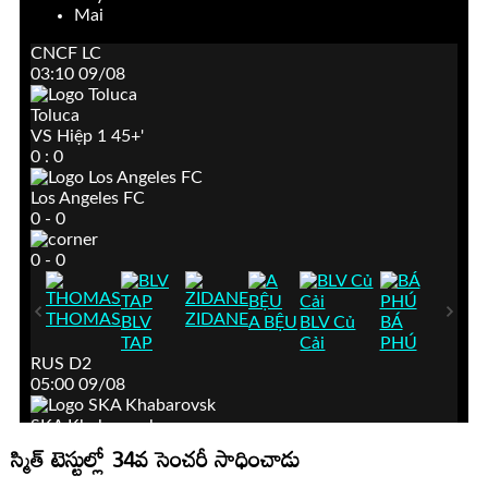
స్మిత్‌ టెస్టుల్లో 34వ సెంచరీ సాధించాడు