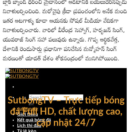
బ్లాక్ బ్యాండ్ ధరించి మైదానంలో ఆడటానికి బయలుదేరినప్పుడు
నివాళులర్పించింది. మరోవైపు క్రీడా ప్రపంచంలోని అనేక మంది
ఇతర ఆటగాళ్ళు కూడా ఆయనకు సోషల్ మీడియా వేదికగా
నివాళులర్పించారు. వారిలో వీరేంద్ర సెహ్వాగ్, హర్భజన్ సింగ్,
యువరాజ్ సింగ్ సహా పలువురు ఉన్నారు. గొప్ప ఆర్థికవేత్త,
దేశానికి రెండుసార్లు ప్రధానిగా పనిచేసిన మన్మోహన్ సింగ్
మరణంతో యావత్ దేశం శోకసంద్రంలో మునిగిపోయింది.