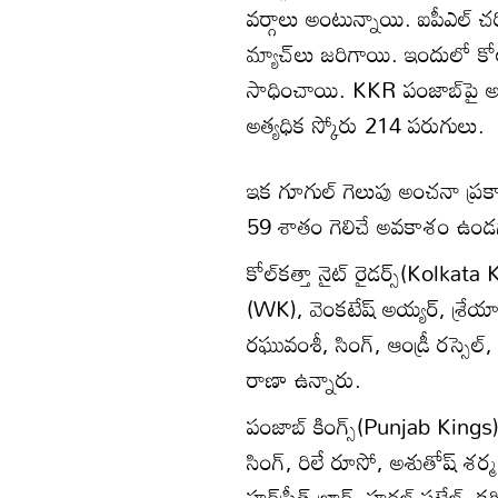
వర్గాలు అంటున్నాయి. ఐపీఎల్ చరి
మ్యాచ్‌లు జరిగాయి. ఇందులో కో
సాధించాయి. KKR పంజాబ్‌పై అత
అత్యధిక స్కోరు 214 పరుగులు.
ఇక గూగుల్ గెలుపు అంచనా ప్రకారం 
59 శాతం గెలిచే అవకాశం ఉండగా,
కోల్‌కత్తా నైట్ రైడర్స్(Kolkata
(WK), వెంకటేష్ అయ్యర్, శ్రేయాస
రఘువంశీ, సింగ్, ఆండ్రీ రస్సెల్, ర
రాణా ఉన్నారు.
పంజాబ్ కింగ్స్(Punjab Kings) జట
సింగ్, రిలే రూసో, అశుతోష్ శర్మ,
హర్‌ప్రీత్ బ్రార్, హర్షల్ పటేల్, 