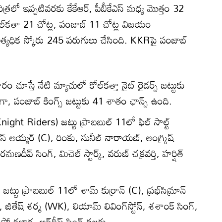
త్రలో ఇప్పటివరకు కేకేఆర్, పీబీకేఎస్ మధ్య మొత్తం 32
ల్‌కతా 21 చోట్ల, పంజాబ్ 11 చోట్ల విజయం
్యధిక స్కోరు 245 పరుగులు చేసింది. KKRపై పంజాబ్
చూస్తే నేటి మ్యాచులో కోల్‌కత్తా నైట్ రైడర్స్ జట్టుకు
 పంజాబ్ కింగ్స్ జట్టుకు 41 శాతం ఛాన్స్ ఉంది.
 Knight Riders) జట్టు ప్రాబబుల్ 11లో ఫిల్ సాల్ట్
్ అయ్యర్ (C), రింకు, సునీల్ నారాయణ్, అంగ్క్రిష్
మణదీప్ సింగ్, మిచెల్ స్టార్క్, వరుణ్ చక్రవర్తి, హర్షిత్
్టు ప్రాబబుల్ 11లో శామ్ కుర్రాన్ (C), ప్రభ్‌సిమ్రాన్
 జితేష్ శర్మ (WK), లియామ్ లివింగ్‌స్టోన్, శశాంక్ సింగ్,
కగిసో రబాడ, అర్ష్‌దీప్ సింగ్ కలరు.