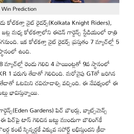
Win Prediction
ేడు కోల్‌కత్తా నైట్ రైడర్స్(Kolkata Knight Riders),
ల మధ్య కోల్‌కత్తాలోని ఈడెన్ గార్డెన్స్ స్టేడియంలో రాత్రి
ి. ఇక కోల్‌కత్తా నైట్ రైడర్స్ ప్రస్తుతం 7 మ్యాచ్‌ల్లో 5
 స్థానంలో ఉంది.
్యాచ్‌ల్లో రెండు గెలిచి 4 పాయింట్లతో 9వ స్థానంలో
R 1 పరుగు తేడాతో గెలిచింది. మరోవైపు GTతో జరిగిన
ల తేడాతో ఓటమిని చవిచూడాల్సి వచ్చింది. ఈ నేపథ్యంలో ఈ
లు భావిస్తున్నాయి.
ర్డెన్స్(Eden Gardens) పిచ్ బౌలర్లు, బ్యాట్స్‌మెన్స్
పిచ్‌పై టాస్‌ గెలిచిన జట్టు ముందుగా బౌలింగ్‌కే
్ల కంటే స్పిన్నర్లకే ఎక్కువ సపోర్ట్ లభిస్తుందని క్రీడా