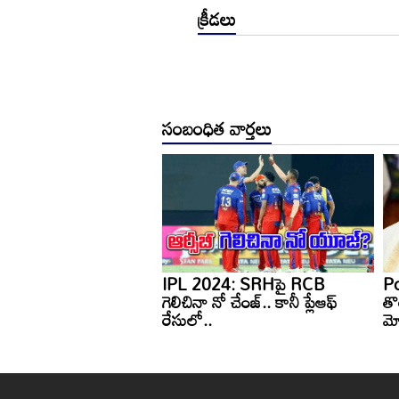
క్రీడలు
సంబంధిత వార్తలు
ఓబీసీ రిజర్వేషన్లు
IPL 2024: SRHపై RCB
Po
మనేది పచ్చి అబద్ధం..
గెలిచినా నో చేంజ్.. కానీ ప్లేఆఫ్
తొ
ిరుచుకుపడిన సిద్ధరామయ్య
రేసులో..
మో