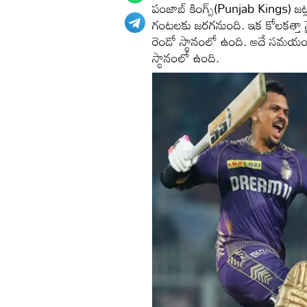
పంజాబ్ కింగ్స్(Punjab Kings) జట్ల 
గంటలకు జరగనుంది. ఇక కోలకత్తా నైట్ ర
రెండో స్థానంలో ఉంది. అదే సమయంలో 
స్థానంలో ఉంది.