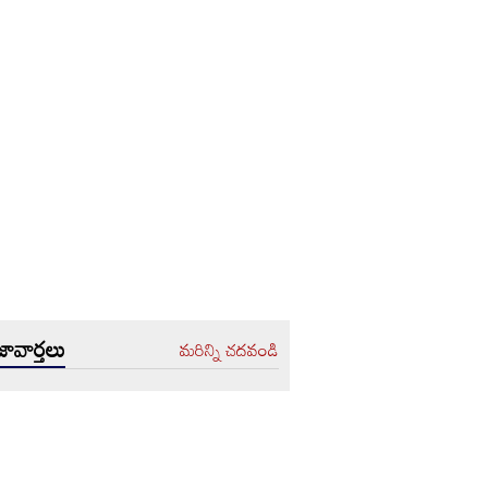
ావార్తలు
మరిన్ని చదవండి