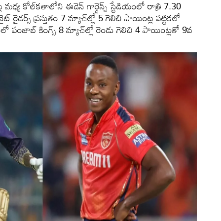
మధ్య కోల్‌కతాలోని ఈడెన్ గార్డెన్స్ స్టేడియంలో రాత్రి 7.30
ైడర్స్ ప్రస్తుతం 7 మ్యాచ్‌ల్లో 5 గెలిచి పాయింట్ల పట్టికలో
పంజాబ్ కింగ్స్ 8 మ్యాచ్‌ల్లో రెండు గెలిచి 4 పాయింట్లతో 9వ