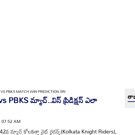
 VS PBKS MATCH WIN PREDICTION SRI
తాజ
PBKS మ్యాచ్..విన్ ప్రిడిక్షన్ ఎలా
 | 07:52 AM
వ మ్యాచ్ కోలకత్తా నైట్ రైడర్స్(Kolkata Knight Riders),