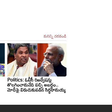
మరిన్ని చదవండి
Politics: ఓబీసీ రిజర్వేషన్లు
తొలగించామనేది పచ్చి అబద్ధం..
మోదీపై విరుచుకుపడిన సిద్ధరామయ్య