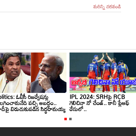
మరిన్ని చదవండి
litics: ఓబీసీ రిజర్వేషన్లు
IPL 2024: SRHపై RCB
లగించామనేది పచ్చి అబద్ధం..
గెలిచినా నో చేంజ్.. కానీ ప్లేఆఫ్
దీపై విరుచుకుపడిన సిద్ధరామయ్య
రేసులో..