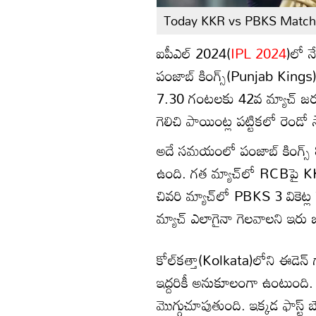
Today KKR vs PBKS Match 
ఐపీఎల్ 2024(
IPL 2024
)లో న
పంజాబ్ కింగ్స్(Punjab Kings) జట్
7.30 గంటలకు 42వ మ్యాచ్ జరగనుంద
గెలిచి పాయింట్ల పట్టికలో రెండో
అదే సమయంలో పంజాబ్ కింగ్స్ 8 మ
ఉంది. గత మ్యాచ్‌లో RCBపై KK
చివరి మ్యాచ్‌లో PBKS 3 వికెట్
మ్యాచ్ ఎలాగైనా గెలవాలని ఇరు జట్
కోల్‌కత్తా(Kolkata)లోని ఈడెన్ గా
ఇద్దరికీ అనుకూలంగా ఉంటుంది. ఈ 
మొగ్గుచూపుతుంది. ఇక్కడ ఫాస్ట్ బౌలర