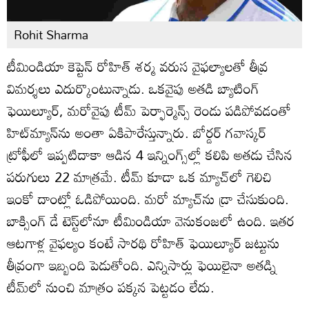
Rohit Sharma
టీమిండియా కెప్టెన్ రోహిత్ శర్మ వరుస వైఫల్యాలతో తీవ్ర
విమర్శలు ఎదుర్కొంటున్నాడు. ఒకవైపు అతడి బ్యాటింగ్
ఫెయిల్యూర్, మరోవైపు టీమ్ పెర్ఫార్మెన్స్ రెండు పడిపోవడంతో
హిట్‌మ్యాన్‌ను అంతా ఏకిపారేస్తున్నారు. బోర్డర్ గవాస్కర్
ట్రోఫీలో ఇప్పటిదాకా ఆడిన 4 ఇన్నింగ్స్‌ల్లో కలిపి అతడు చేసిన
పరుగులు 22 మాత్రమే. టీమ్ కూడా ఒక మ్యాచ్‌లో గెలిచి
ఇంకో దాంట్లో ఓడిపోయింది. మరో మ్యాచ్‌ను డ్రా చేసుకుంది.
బాక్సింగ్ డే టెస్ట్‌లోనూ టీమిండియా వెనుకంజలో ఉంది. ఇతర
ఆటగాళ్ల వైఫల్యం కంటే సారథి రోహిత్ ఫెయిల్యూర్‌ జట్టును
తీవ్రంగా ఇబ్బంది పెడుతోంది. ఎన్నిసార్లు ఫెయిలైనా అతడ్ని
టీమ్‌లో నుంచి మాత్రం పక్కన పెట్టడం లేదు.