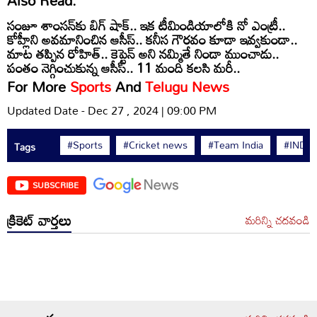
సంజూ శాంసన్‌కు బిగ్ షాక్.. ఇక టీమిండియాలోకి నో ఎంట్రీ..
కోహ్లీని అవమానించిన ఆసీస్.. కనీస గౌరవం కూడా ఇవ్వకుండా..
మాట తప్పిన రోహిత్.. కెప్టెన్ అని నమ్మితే నిండా ముంచాడు..
పంతం నెగ్గించుకున్న ఆసీస్.. 11 మంది కలసి మరీ..
For More
Sports
And
Telugu News
Updated Date - Dec 27 , 2024 | 09:00 PM
#Sports
#Cricket news
#Team India
#IND v
Tags
SUBSCRIBE
క్రికెట్ వార్తలు
మరిన్ని చదవండి