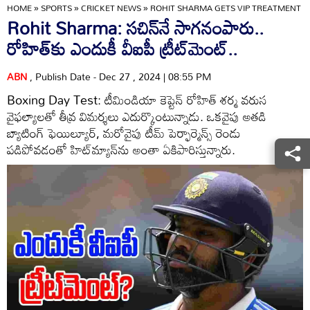
HOME
»
SPORTS
»
CRICKET NEWS
»
ROHIT SHARMA GETS VIP TREATMENT S
Rohit Sharma: సచిన్‌నే సాగనంపారు..
రోహిత్‌కు ఎందుకీ వీఐపీ ట్రీట్‌మెంట్..
ABN
, Publish Date - Dec 27 , 2024 | 08:55 PM
Boxing Day Test: టీమిండియా కెప్టెన్ రోహిత్ శర్మ వరుస
వైఫల్యాలతో తీవ్ర విమర్శలు ఎదుర్కొంటున్నాడు. ఒకవైపు అతడి
బ్యాటింగ్ ఫెయిల్యూర్, మరోవైపు టీమ్ పెర్ఫార్మెన్స్ రెండు
పడిపోవడంతో హిట్‌మ్యాన్‌ను అంతా ఏకిపారిస్తున్నారు.