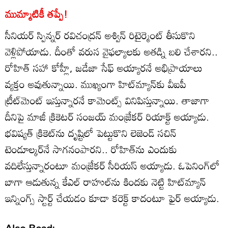
ముమ్మాటికీ తప్పే!
సీనియర్ స్పిన్నర్ రవిచంద్రన్ అశ్విన్‌ రిటైర్మెంట్ తీసుకొని
వెళ్లిపోయాడు. దీంతో వరుస వైఫల్యాలకు అతడ్ని బలి చేశారని..
రోహిత్ సహా కోహ్లీ, జడేజా సేఫ్ అయ్యారనే అభిప్రాయాలు
వ్యక్తం అవుతున్నాయి. ముఖ్యంగా హిట్‌మ్యాన్‌‌కు వీఐపీ
ట్రీట్‌మెంట్ ఇస్తున్నారనే కామెంట్స్ వినిపిస్తున్నాయి. తాజాగా
దీనిపై మాజీ క్రికెటర్ సంజయ్ మంజ్రేకర్ రియాక్ట్ అయ్యాడు.
భవిష్యత్ క్రికెట్‌ను దృష్టిలో పెట్టుకొని లెజెండ్ సచిన్
టెండూల్కర్‌నే సాగనంపారని.. రోహిత్‌ను ఎందుకు
వదిలేస్తున్నారంటూ మంజ్రేకర్ సీరియస్ అయ్యాడు. ఓపెనింగ్‌లో
బాగా ఆడుతున్న కేఎల్ రాహుల్‌ను కిందకు నెట్టి హిట్‌మ్యాన్
ఇన్నింగ్స్ స్టార్ట్ చేయడం కూడా కరెక్ట్ కాదంటూ ఫైర్ అయ్యాడు.
Also Read: