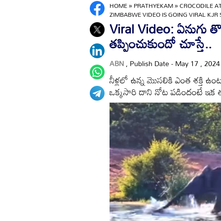
HOME
»
PRATHYEKAM
»
CROCODILE AT
ZIMBABWE VIDEO IS GOING VIRAL KJR 
Viral Video: ఏనుగు తొం
తప్పించుకుందో చూస్తే..
ABN
, Publish Date - May 17 , 202
నీళ్లలో ఉన్న మొసలికి ఎంత శక్తి ఉంట
ఒక్కసారి దాని నోట పడిందంటే ఇక 