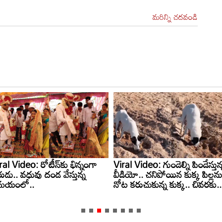
మరిన్ని చదవండి
ral Video: రోటీన్‌కు భిన్నంగా
Viral Video: గుండెల్ని పిండేస్తున్
ుడు.. వధువు దండ వేస్తున్న
వీడియో.. చనిపోయిన కుక్క పిల్లన
మయంలో..
నోట కరుచుకున్న కుక్క.. చివరకు..