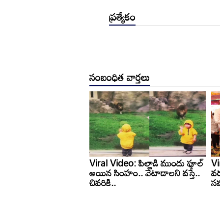
ప్రత్యేకం
సంబంధిత వార్తలు
మీలోని ఏకాగ్రతకు ఇదో
Viral Video: పిల్లాడి ముందు ఫూల్
Vi
 రెండు చిత్రాల్లోని 3
అయిన సింహం.. వేటాడాలని వస్తే..
వర
నుక్కోండి చూద్దాం..
చివరికి..
స