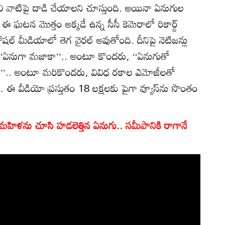
లి వాటిపై దాడి చేయాలని చూస్తుంది. అయినా ఏనుగుల
 ఘటన మొత్తం అక్కడే ఉన్న సీసీ కెమెరాలో రికార్డ్
షల్ మీడియాలో తెగ వైరల్ అవుతోంది. దీనిపై నెటిజన్లు
రు. ‘‘ఏనుగా మజాకా’’.. అంటూ కొందరు, ‘‘ఏనుగుతో
రి’’.. అంటూ మరికొందరు, వివిధ రకాల ఎమోజీలతో
ు. ఈ వీడియో ప్రస్తుతం 18 లక్షలకు పైగా వ్యూస్‌ను సొంతం
 మహిళను చూసి హడలెత్తిన ఏనుగు.. సమీపానికి రాగానే