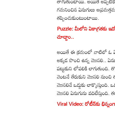
తాగుతుంటాయి. అయితే అప్పటికే 
గమనించిన ఏనుగులు అప్రమత్తమ
తప్పించుకుంటుంటాయి.
Puzzle: మీలోని ఏకాగ్రతకు ఇదో ప
చూద్దాం..
అయితే ఈ క్రమంలో వాటిలో ఓ ఏను
అక్కడ పొంచి ఉన్న మొసలి.. ఏన
పట్టుకుని లోపలికి లాగుతుంది. త
వెంటనే తేరుకుని మొసలి నుంచి త
మొసలినే ఒడ్డుకు లాక్కొస్తుంది. 
మొసలి ఏనుగును వదిలేస్తుంది. తర
Viral Video: రోటీన్‌కు భిన్న