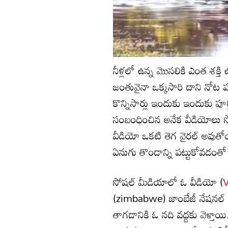
నీళ్లలో ఉన్న మొసలికి ఎంత శక్తి 
జంతువైనా ఒక్కసారి దాని నోట 
కొన్నిసార్లు ఇందుకు ఇందుకు పూర
సంబంధించిన అనేక వీడియోలు స
వీడియో ఒకటి తెగ వైరల్ అవుతోం
ఏనుగు తొండాన్ని పట్టుకోవడంతో
సోషల్ మీడియాలో ఓ వీడియో (
V
(zimbabwe) జాంబేజీ నేషనల్ పా
తాగడానికి ఓ నది వద్దకు వెళ్తాయ