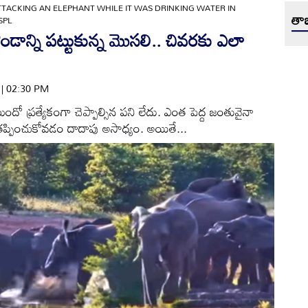
TACKING AN ELEPHANT WHILE IT WAS DRINKING WATER IN
తాజ
SPL
డాన్ని పట్టుకున్న మొసలి.. చివరకు ఎలా
4 | 02:30 PM
ుందో ప్రత్యేకంగా చెప్పాల్సిన పని లేదు. ఎంత పెద్ద జంతువైనా
తప్పించుకోవడం దాదాపు అసాధ్యం. అయితే...