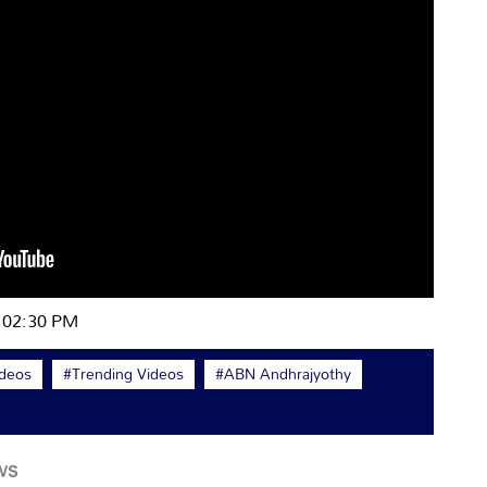
| 02:30 PM
ideos
#Trending Videos
#ABN Andhrajyothy