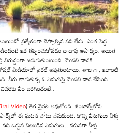
ఉంటుందో ప్రత్యేకంగా చెప్పాల్సిన పని లేదు. ఎంత పెద్ద
పడిందంటే ఇక తప్పించుకోవడం దాదాపు అసాధ్యం. అయితే
్తి విరుద్ధంగా జరుగుతుంటుంది. మొసలి దాడికి
ోషల్ మీడియాలో వైరల్ అవుతుంటాయి. తాజాగా, ఇలాంటి
ది. నీరు తాగుతున్న ఓ ఏనుగుపై మొసలి దాడి చేసింది.
 చివరకు ఏం జరిగిందంటే..
iral Video
) తెగ వైరల్ అవుతోంది. జింబాబ్వేలోని
ర్క్‌లో ఈ ఘటన చోటు చేసుకుంది. కొన్ని ఏనుగులు నీళ్లు
ి. నది ఒడ్డున నిలబడిన ఏనుగులు.. వరుసగా నీళ్లు