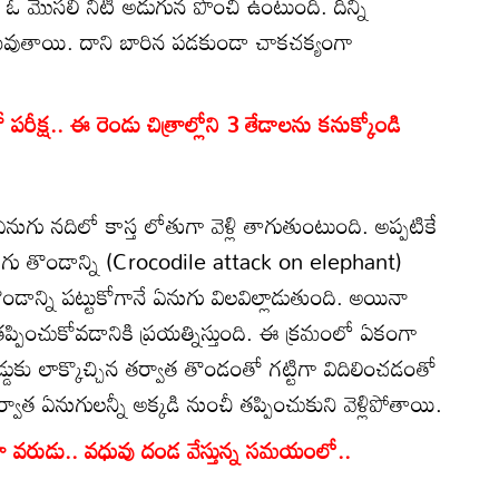
ఓ మొసలి నీటి అడుగున పొంచి ఉంటుంది. దీన్ని
వుతాయి. దాని బారిన పడకుండా చాకచక్యంగా
రీక్ష.. ఈ రెండు చిత్రాల్లోని 3 తేడాలను కనుక్కోండి
గు నదిలో కాస్త లోతుగా వెళ్లి తాగుతుంటుంది. అప్పటికే
ుగు తొండాన్ని (Crocodile attack on elephant)
ొండాన్ని పట్టుకోగానే ఏనుగు విలవిల్లాడుతుంది. అయినా
ప్పించుకోవడానికి ప్రయత్నిస్తుంది. ఈ క్రమంలో ఏకంగా
ఒడ్డుకు లాక్కొచ్చిన తర్వాత తొండంతో గట్టిగా విదిలించడంతో
్వాత ఏనుగులన్నీ అక్కడి నుంచీ తప్పించుకుని వెళ్లిపోతాయి.
ంగా వరుడు.. వధువు దండ వేస్తున్న సమయంలో..