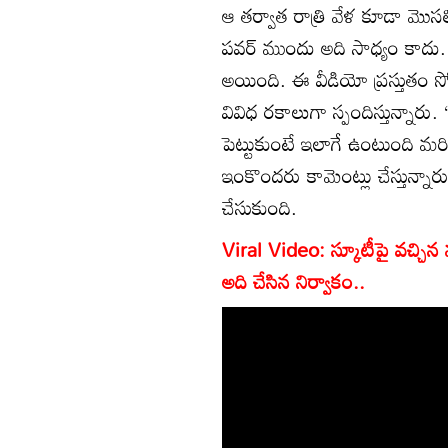
ఆ తర్వాత రాత్రి వేళ కూడా మొస
పవర్ ముందు అది సాధ్యం కాదు. ఈ
అయింది. ఈ వీడియో ప్రస్తుతం సో
వివిధ రకాలుగా స్పందిస్తున్నా
పెట్టుకుంటే ఇలాగే ఉంటుంది మ
ఇంకొందరు కామెంట్లు చేస్తున్నార
చేసుకుంది.
Viral Video: స్కూటీపై వచ్చిన
అది చేసిన నిర్వాకం..