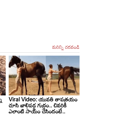
మరిన్ని చదవండి
న
Viral Video: యువతి తాపత్రయం
Viral Video: వేదిక పైన
ు
చూసి జాలిపడ్డ గుర్రం.. చివరికి
కలిసి డాన్స్ చేసిన వరుడు.. 
ఎలాంటి సాయం చేసిందంటే..
చూసిన వధువు.. చివరకు..