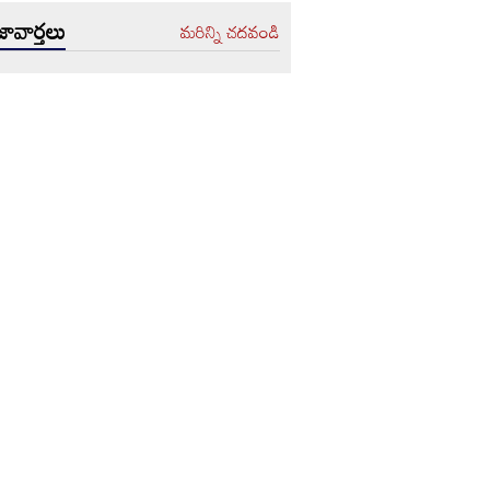
ావార్తలు
మరిన్ని చదవండి