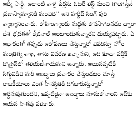
ఆద్మీ పార్టీ. అలాంటి వాళ్ల పేర్లను ఓటర్ లిస్ట్ నుంచి తొలగిస్తేనే
ప్రజాస్వామ్యానికి మంచిది'' అని హర్దీప్ సింగ్ పురి
వ్యాఖ్యానించారు. రోహింగ్యాలకు మద్దతు కొనసాగించడం ద్వారా
దేశ భద్రతతో కేజ్రీవాల్ ఆలటాలడుతున్నారని దుయ్యపట్టారు. ఏ
ఆధారంతో తప్పుడు ఆరోపణలు చేస్తున్నారో వివరిస్తూ హోం
మంత్రిత్వ శాఖ, తాను వివరణ ఇచ్చామని, అది కూడా పబ్లిక్
డొమైన్‌లో తెలియజేశాయమని అన్నారు. అయినప్పటికీ
సిగ్గువిడిచి మరీ అబద్ధాలు ప్రచారం చేస్తుండటం చూస్తే
రాజకీయాలు ఎంత హీనస్థితికి దిగజారుస్తున్నారో
అర్ధమవుతుందని, ఇప్పటికైనా అబద్ధాలు మానుకోవాలని ఆప్‌కు
ఆయన హితవు పలికారు.