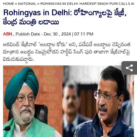
HOME
»
NATIONAL
»
ROHINGYAS IN DELHI: HARDEEP SINGH PURI CALLS AR
Rohingyas in Delhi: రోహింగ్యాలపై కేజ్రీ,
కేంద్ర మంత్రి లడాయి
ABN
, Publish Date - Dec 30 , 2024 | 07:11 PM
అరవింద్ కేజ్రీవాల్ 'అబద్ధాల కోరు' అని, పదేపదే అబద్ధాలు చెప్పినంత
మాత్రాన అబద్ధం నిజమైపోదని హర్దీప్ సింగ్ పురి తాజాగా కేజ్రీవాల్‌పై
విరుచుకుపడ్డారు.