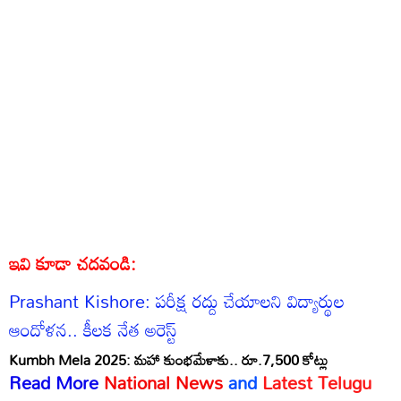
ఇవి కూడా చదవండి:
Prashant Kishore: పరీక్ష రద్దు చేయాలని విద్యార్థుల
ఆందోళన.. కీలక నేత అరెస్ట్
Kumbh Mela 2025: మహా కుంభమేళాకు.. రూ.7,500 కోట్లు
Read More
National News
and
Latest Telugu