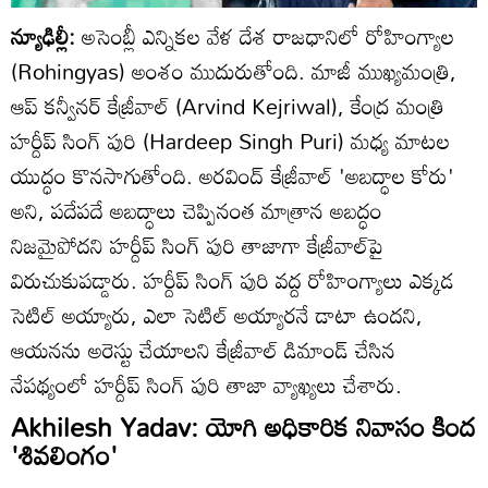
న్యూఢిల్లీ:
అసెంబ్లీ ఎన్నికల వేళ దేశ రాజధానిలో రోహింగ్యాల
(Rohingyas) అంశం ముదురుతోంది. మాజీ ముఖ్యమంత్రి,
ఆప్ కన్వీనర్ కేజ్రీవాల్ (Arvind Kejriwal), కేంద్ర మంత్రి
హర్దీప్ సింగ్ పురి (Hardeep Singh Puri) మధ్య మాటల
యుద్ధం కొనసాగుతోంది. అరవింద్ కేజ్రీవాల్ 'అబద్ధాల కోరు'
అని, పదేపదే అబద్ధాలు చెప్పినంత మాత్రాన అబద్ధం
నిజమైపోదని హర్దీప్ సింగ్ పురి తాజాగా కేజ్రీవాల్‌పై
విరుచుకుపడ్డారు. హర్దీప్ సింగ్ పురి వద్ద రోహింగ్యాలు ఎక్కడ
సెటిల్ అయ్యారు, ఎలా సెటిల్ అయ్యారనే డాటా ఉందని,
ఆయనను అరెస్టు చేయాలని కేజ్రీవాల్ డిమాండ్ చేసిన
నేపథ్యంలో హర్దీప్ సింగ్ పురి తాజా వ్యాఖ్యలు చేశారు.
Akhilesh Yadav: యోగి అధికారిక నివాసం కింద
'శివలింగం'