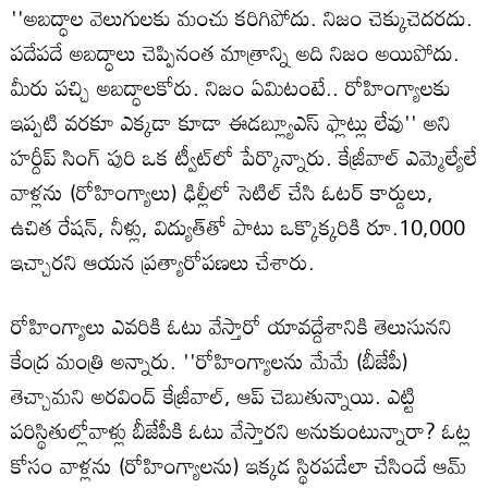
''అబద్ధాల వెలుగులకు మంచు కరిగిపోదు. నిజం చెక్కుచెదరదు.
పదేపదే అబద్ధాలు చెప్పినంత మాత్రాన్ని అది నిజం అయిపోదు.
మీరు పచ్చి అబద్ధాలకోరు. నిజం ఏమిటంటే.. రోహింగ్యాలకు
ఇప్పటి వరకూ ఎక్కడా కూడా ఈడబ్ల్యూఎస్ ఫ్లాట్లు లేవు'' అని
హర్దీప్ సింగ్ పురి ఒక ట్వీట్‌లో పేర్కొన్నారు. కేజ్రీవాల్ ఎమ్మెల్యేలే
వాళ్లను (రోహింగ్యాలు) ఢిల్లీలో సెటిల్ చేసి ఓటర్ కార్డులు,
ఉచిత రేషన్, నీళ్లు, విద్యుత్‌తో పాటు ఒక్కొక్కరికి రూ.10,000
ఇచ్చారని ఆయన ప్రత్యారోపణలు చేశారు.
రోహింగ్యాలు ఎవరికి ఓటు వేస్తారో యావద్దేశానికి తెలుసునని
కేంద్ర మంత్రి అన్నారు. ''రోహింగ్యాలను మేమే (బీజేపీ)
తెచ్చామని అరవింద్ కేజ్రీవాల్, ఆప్ చెబుతున్నాయి. ఎట్టి
పరిస్థితుల్లోవాళ్లు బీజేపీకి ఓటు వేస్తారని అనుకుంటున్నారా? ఓట్ల
కోసం వాళ్లను (రోహింగ్యాలను) ఇక్కడ స్థిరపడేలా చేసిందే ఆమ్