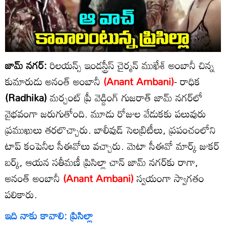
జామ్ నగర్:
రిలయన్స్ ఇండస్ట్రీస్ చైర్మన్ ముఖేశ్ అంబానీ చిన్న
కుమారుడు అనంత్ అంబానీ
(Anant Ambani)
- రాధిక
(Radhika)
మర్చంట్ ప్రీ వెడ్డింగ్ గుజరాత్‌ జామ్ నగర్‌లో
వైభవంగా జరుగుతోంది. మూడు రోజుల వేడుకకు పలువురు
ప్రముఖులు తరలొచ్చారు. బాలీవుడ్ సెలబ్రిటీలు, ప్రపంచంలోని
టాప్ కంపెనీల సీఈవోలు వచ్చారు. మెటా సీఈవో మార్క్ జుకర్
బర్క్, ఆయన సతీమణీ ప్రిసిల్లా చాన్ జామ్ నగర్‌కు రాగా,
అనంత్ అంబానీ
(Anant Ambani)
స్వయంగా స్వాగతం
పలికారు.
ఇది నాకు కావాలి: ప్రిసిల్లా