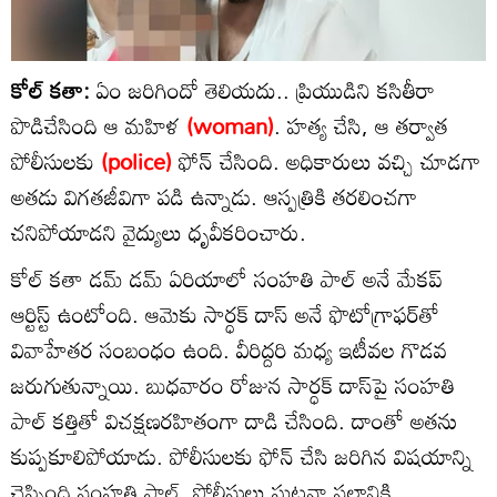
కోల్ కతా:
ఏం జరిగిందో తెలియదు.. ప్రియుడిని కసితీరా
పొడిచేసింది ఆ మహిళ
(woman)
. హత్య చేసి, ఆ తర్వాత
పోలీసులకు
(police)
ఫోన్ చేసింది. అధికారులు వచ్చి చూడగా
అతడు విగతజీవిగా పడి ఉన్నాడు. ఆస్పత్రికి తరలించగా
చనిపోయాడని వైద్యులు ధృవీకరించారు.
కోల్ కతా డమ్ డమ్ ఏరియాలో సంహతి పాల్ అనే మేకప్
ఆర్టిస్ట్ ఉంటోంది. ఆమెకు సార్ధక్ దాస్ అనే ఫొటోగ్రాఫర్‌తో
వివాహేతర సంబంధం ఉంది. వీరిద్దరి మధ్య ఇటీవల గొడవ
జరుగుతున్నాయి. బుధవారం రోజున సార్ధక్ దాస్‌‌పై సంహతి
పాల్ కత్తితో విచక్షణరహితంగా దాడి చేసింది. దాంతో అతను
కుప్పకూలిపోయాడు. పోలీసులకు ఫోన్ చేసి జరిగిన విషయాన్ని
చెప్పింది సంహతి పాల్. పోలీసులు ఘటనా స్థలానికి