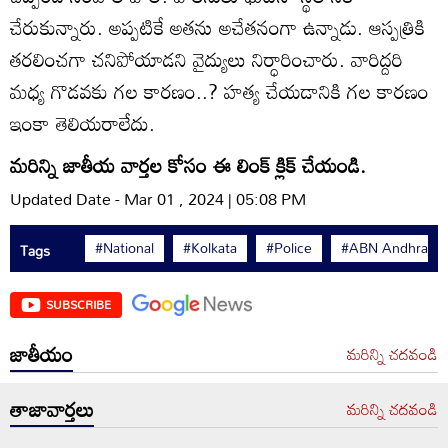
చేరుకున్నారు. అప్పటికే అతను అచేతనంగా ఉన్నాడు. ఆస్పత్రికి
తరలించగా చనిపోయాడని వైద్యులు నిర్ధారించారు. వారిద్దరి
మధ్య గొడవకు గల కారణం..? హత్య చేయడానికి గల కారణం
ఇంకా తెలియరాలేదు.
మరిన్ని జాతీయ వార్తల కోసం ఈ లింక్ క్లిక్ చేయండి.
Updated Date - Mar 01 , 2024 | 05:08 PM
#National
#Kolkata
#Police
#ABN Andhrajyo
Tags
SUBSCRIBE
జాతీయం
మరిన్ని చదవండి
తాజావార్తలు
మరిన్ని చదవండి