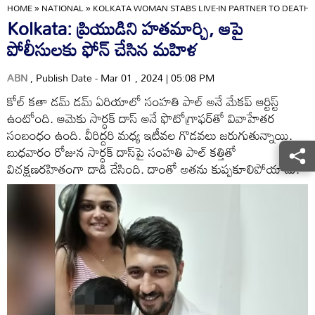
HOME
»
NATIONAL
»
KOLKATA WOMAN STABS LIVE-IN PARTNER TO DEATH 
Kolkata: ప్రియుడిని హతమార్చి, ఆపై
పోలీసులకు ఫోన్ చేసిన మహిళ
ABN
, Publish Date - Mar 01 , 2024 | 05:08 PM
కోల్ కతా డమ్ డమ్ ఏరియాలో సంహతి పాల్ అనే మేకప్ ఆర్టిస్ట్
ఉంటోంది. ఆమెకు సార్ధక్ దాస్ అనే ఫొటోగ్రాఫర్‌తో వివాహేతర
సంబంధం ఉంది. వీరిద్దరి మధ్య ఇటీవల గొడవలు జరుగుతున్నాయి.
బుధవారం రోజున సార్ధక్ దాస్‌‌పై సంహతి పాల్ కత్తితో
విచక్షణరహితంగా దాడి చేసింది. దాంతో అతను కుప్పకూలిపోయాడు.