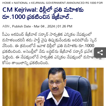
HOME
»
NATIONAL
»
KEJRIWAL GOVERNMENT ANNOUNCED RS 1000 FOR 
CM Kejriwal: ఢిల్లీలో ప్రతి మహిళకు
రూ.1000 ప్రకటించిన కేజ్రీవాల్..
ABN
, Publish Date - Mar 04 , 2024 | 01:26 PM
సీఎం అరవింద్ కేజ్రీవాల్ సర్కార్ సార్వత్రిక ఎన్నికల నేపథ్యంలో
మహిళలందరినీ తమ పార్టీ వైపు తిప్పుకునేందుకు అదిరిపోయే స్కెచ్
వేసింది. ఈ క్రమంలోనే ఇవాళ ఢిల్లీలో ప్రతి మహిళకు రూ.1000
ప్రకటించింది. అసెంబ్లీలో నేడు బడ్జెట్‌ను కేజ్రీవాల్ సర్కార్ ప్రవేశ
పెట్టింది. ఈ నేపథ్యంలోనే సార్వత్రిక ఎన్నికల నేపథ్యంలో మహిళా ఓట్ల
కోసం తాయిలాన్ని ప్రకటించింది.