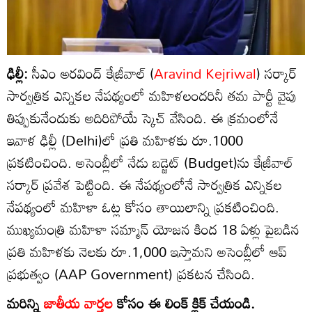
ఢిల్లీ:
సీఎం అరవింద్ కేజ్రీవాల్ (
Aravind Kejriwal
) సర్కార్
సార్వత్రిక ఎన్నికల నేపథ్యంలో మహిళలందరినీ తమ పార్టీ వైపు
తిప్పుకునేందుకు అదిరిపోయే స్కెచ్ వేసింది. ఈ క్రమంలోనే
ఇవాళ ఢిల్లీ (Delhi)లో ప్రతి మహిళకు రూ.1000
ప్రకటించింది. అసెంబ్లీలో నేడు బడ్జెట్‌ (Budget)ను కేజ్రీవాల్
సర్కార్ ప్రవేశ పెట్టింది. ఈ నేపథ్యంలోనే సార్వత్రిక ఎన్నికల
నేపథ్యంలో మహిళా ఓట్ల కోసం తాయిలాన్ని ప్రకటించింది.
ముఖ్యమంత్రి మహిళా సమ్మాన్ యోజన కింద 18 ఏళ్లు పైబడిన
ప్రతి మహిళకు నెలకు రూ.1,000 ఇస్తామని అసెంబ్లీలో ఆప్
ప్రభుత్వం (AAP Government) ప్రకటన చేసింది.
మరిన్ని
జాతీయ వార్తల
కోసం ఈ లింక్ క్లిక్ చేయండి.