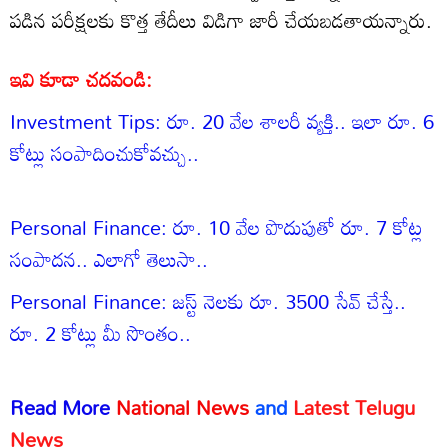
పడిన పరీక్షలకు కొత్త తేదీలు విడిగా జారీ చేయబడతాయన్నారు.
ఇవి కూడా చదవండి:
Investment Tips: రూ. 20 వేల శాలరీ వ్యక్తి.. ఇలా రూ. 6
కోట్లు సంపాదించుకోవచ్చు..
Personal Finance: రూ. 10 వేల పొదుపుతో రూ. 7 కోట్ల
సంపాదన.. ఎలాగో తెలుసా..
Personal Finance: జస్ట్ నెలకు రూ. 3500 సేవ్ చేస్తే..
రూ. 2 కోట్లు మీ సొంతం..
Read More
National News
and
Latest Telugu
New
s