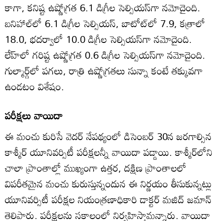
కాగా, కనిష్ట ఉష్ణోగ్రత 6.1 డిగ్రీల సెల్సియస్‌గా నమోదైంది.
బనిహాల్‌లో 6.1 డిగ్రీల సెల్సియస్, బాటోట్‌లో 7.9, కత్రాలో
18.0, భదర్వాలో 10.0 డిగ్రీల సెల్సియస్‌గా నమోదైంది.
లేహ్‌లో గరిష్ట ఉష్ణోగ్రత 0.6 డిగ్రీల సెల్సియస్‌గా నమోదైంది.
గుల్మార్గ్‌లో పగలు, రాత్రి ఉష్ణోగ్రతలు సున్నా కంటే తక్కువగా
ఉండటం విశేషం.
పరీక్షలు వాయిదా
ఈ మంచు కురిసే వెదర్ నేపథ్యంలో డిసెంబర్ 30న జరగాల్సిన
కాశ్మీర్ యూనివర్సిటీ పరీక్షలన్నీ వాయిదా పడ్డాయి. కాశ్మీర్‌లోని
చాలా ప్రాంతాల్లో ముఖ్యంగా ఉత్తర, దక్షిణ ప్రాంతాలలో
విపరీతమైన మంచు కురుస్తున్నందున ఈ నిర్ణయం తీసుకున్నట్లు
యూనివర్సిటీ పరీక్షల నియంత్రణాధికారి డాక్టర్ మజిద్ జమాన్
తెలిపారు. పరీక్షలను సకాలంలో నిర్వహిస్తామన్నారు. వాయిదా