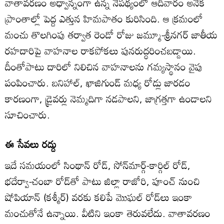
వాతావరణం అధ్వాన్నంగా ఉన్న నేపథ్యంలో ఆదివారం అనేక
ప్రాంతాల్లో పెద్ద ఎత్తున హిమపాతం కురిసింది. ఆ క్రమంలో
మంచు తొలగింపు తర్వాత రెండో రోజు జమ్మూ-శ్రీనగర్ జాతీయ
రహదారిపై వాహనాల రాకపోకలు పునరుద్ధరించబడ్డాయి.
దీంతోపాటు దారిలో నిలిచిన వాహనాలను గమ్యస్థానం వైపు
పంపించారు. బనిహాల్, ఖాజిగుండ్ మధ్య రోడ్లు జారడం
కారణంగా, డ్రైవర్లు నెమ్మదిగా నడపాలని, జాగ్రత్తగా ఉండాలని
సూచించారు.
ఈ సేవలు రద్దు
ఇదే సమయంలో సింథాన్ రోడ్, సోన్‌మార్గ్-కార్గిల్ రోడ్,
భదేర్వా-చంబా రోడ్‌తో పాటు జిల్లా రాజోరి, పూంచ్ నుంచి
షోపియాన్ (కశ్మీర్) వరకు కలిపే మొఘల్ రోడ్‌లు ఇంకా
మంచుతోనే ఉన్నాయి. వీటిని ఇంకా తెరువలేదు. వాతావరణం