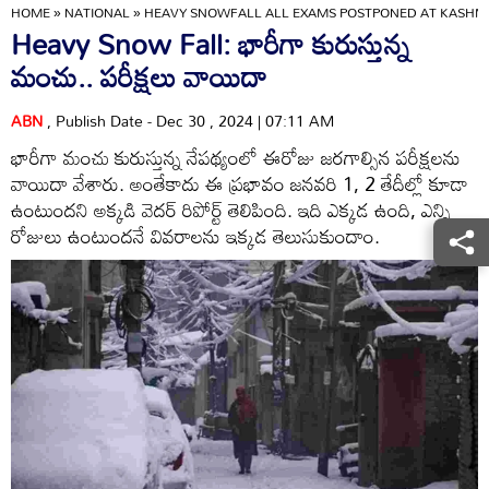
HOME
»
NATIONAL
»
HEAVY SNOWFALL ALL EXAMS POSTPONED AT KASHMIR
Heavy Snow Fall: భారీగా కురుస్తున్న
మంచు.. పరీక్షలు వాయిదా
ABN
, Publish Date - Dec 30 , 2024 | 07:11 AM
భారీగా మంచు కురుస్తున్న నేపథ్యంలో ఈరోజు జరగాల్సిన పరీక్షలను
వాయిదా వేశారు. అంతేకాదు ఈ ప్రభావం జనవరి 1, 2 తేదీల్లో కూడా
ఉంటుందని అక్కడి వెదర్ రిపోర్ట్ తెలిపింది. ఇది ఎక్కడ ఉంది, ఎన్ని
రోజులు ఉంటుందనే వివరాలను ఇక్కడ తెలుసుకుందాం.