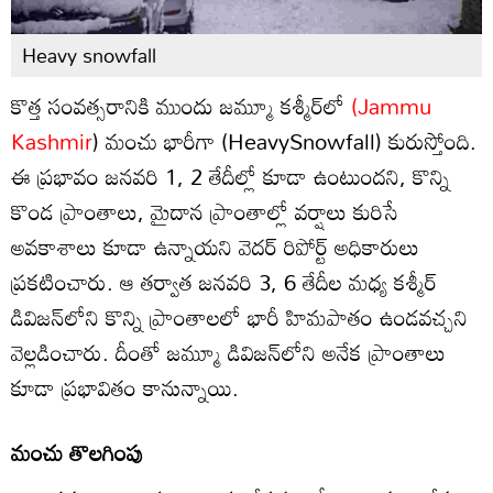
Heavy snowfall
కొత్త సంవత్సరానికి ముందు జమ్మూ కశ్మీర్‌లో
(Jammu
Kashmir
) మంచు భారీగా (HeavySnowfall) కురుస్తోంది.
ఈ ప్రభావం జనవరి 1, 2 తేదీల్లో కూడా ఉంటుందని, కొన్ని
కొండ ప్రాంతాలు, మైదాన ప్రాంతాల్లో వర్షాలు కురిసే
అవకాశాలు కూడా ఉన్నాయని వెదర్ రిపోర్ట్ అధికారులు
ప్రకటించారు. ఆ తర్వాత జనవరి 3, 6 తేదీల మధ్య కశ్మీర్
డివిజన్‌లోని కొన్ని ప్రాంతాలలో భారీ హిమపాతం ఉండవచ్చని
వెల్లడించారు. దీంతో జమ్మూ డివిజన్‌లోని అనేక ప్రాంతాలు
కూడా ప్రభావితం కానున్నాయి.
మంచు తొలగింపు