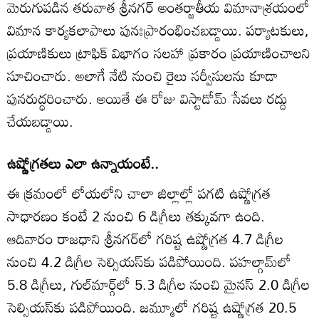
మెరుగుపడిన తరువాత శ్రీనగర్ అంతర్జాతీయ విమానాశ్రయంలో
విమాన కార్యకలాపాలు పునఃప్రారంభించబడ్డాయి. పర్యాటకులు,
ప్రయాణికులు ట్రాఫిక్ విభాగం సలహా ప్రకారం ప్రయాణించాలని
సూచించారు. అలాగే నేటి నుంచి రైలు సర్వీసులను కూడా
పునరుద్ధరించారు. అయితే ఈ రోజు విస్టాడోమ్ సేవలు రద్దు
చేయబడ్డాయి.
ఉష్ణోగ్రతలు ఎలా ఉన్నాయంటే..
ఈ క్రమంలో లోయలోని చాలా జిల్లాల్లో పగటి ఉష్ణోగ్రత
సాధారణం కంటే 2 నుంచి 6 డిగ్రీలు తక్కువగా ఉంది.
ఆదివారం రాజధాని శ్రీనగర్‌లో గరిష్ట ఉష్ణోగ్రత 4.7 డిగ్రీల
నుంచి 4.2 డిగ్రీల సెల్సియస్‌కు పడిపోయింది. పహల్గామ్‌లో
5.8 డిగ్రీలు, గుల్‌మార్గ్‌లో 5.3 డిగ్రీల నుంచి మైనస్ 2.0 డిగ్రీల
సెల్సియస్‌కు పడిపోయింది. జమ్మూలో గరిష్ట ఉష్ణోగ్రత 20.5