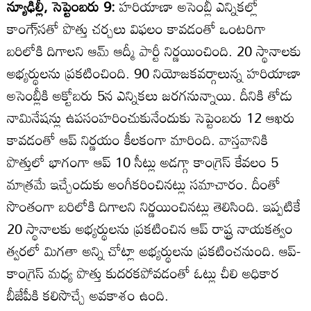
న్యూఢిల్లీ, సెప్టెంబరు 9:
హరియాణా అసెంబ్లీ ఎన్నికల్లో
కాంగ్రె్‌సతో పొత్తు చర్చలు విఫలం కావడంతో ఒంటరిగా
బరిలోకి దిగాలని ఆమ్‌ ఆద్మీ పార్టీ నిర్ణయించింది. 20 స్థానాలకు
అభ్యర్థులను ప్రకటించింది. 90 నియోజకవర్గాలున్న హరియాణా
అసెంబ్లీకి అక్టోబరు 5న ఎన్నికలు జరగనున్నాయి. దీనికి తోడు
నామినేషన్లు ఉపసంహరించుకునేందుకు సెప్టెంబరు 12 ఆఖరు
కావడంతో ఆప్‌ నిర్ణయం కీలకంగా మారింది. వాస్తవానికి
పొత్తులో భాగంగా ఆప్‌ 10 సీట్లు అడగ్గా కాంగ్రెస్‌ కేవలం 5
మాత్రమే ఇచ్చేందుకు అంగీకరించినట్లు సమాచారం. దీంతో
సొంతంగా బరిలోకి దిగాలని నిర్ణయించినట్లు తెలిసింది. ఇప్పటికే
20 స్థానాలకు అభ్యర్థులను ప్రకటించిన ఆప్‌ రాష్ట్ర నాయకత్వం
త్వరలో మిగతా అన్ని చోట్లా అభ్యర్థులను ప్రకటించనుంది. ఆప్‌-
కాంగ్రెస్‌ మధ్య పొత్తు కుదరకపోవడంతో ఓట్లు చీలి అధికార
బీజేపీకి కలిసొచ్చే అవకాశం ఉంది.