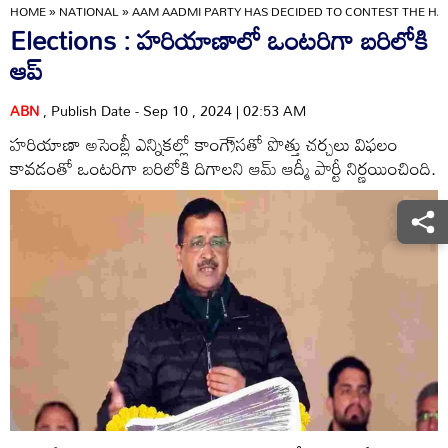
HOME
»
NATIONAL
»
AAM AADMI PARTY HAS DECIDED TO CONTEST THE HA
Elections : హరియాణాలో ఒంటరిగా బరిలోకి
ఆప్‌
ABN
, Publish Date - Sep 10 , 2024 | 02:53 AM
హరియాణా అసెంబ్లీ ఎన్నికల్లో కాంగ్రె్‌సతో పొత్తు చర్చలు విఫలం
కావడంతో ఒంటరిగా బరిలోకి దిగాలని ఆమ్‌ ఆద్మీ పార్టీ నిర్ణయించింది.