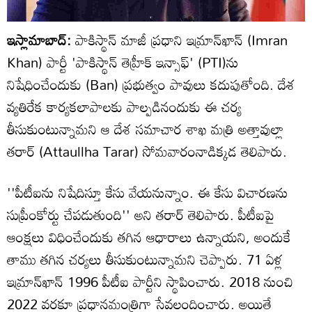
ఇస్లామాబాద్:
పాకిస్థాన్ మాజీ ప్రధాని ఇమ్రాన్‌ఖాన్ (Imran
Khan) పార్టీ 'పాకిస్థాన్ తెహ్రీక్ ఇన్సాఫ్' (PTI)ను
నిషేధించేందుకు (Ban) ప్రభుత్వం పావులు కదుపుతోంది. దేశ
వ్యతిరేక కార్యకలాపాలకు పాల్పడినందుకు ఈ చర్య
తీసుకుంటున్నామని ఆ దేశ సమాచార శాఖ మత్రి అత్తావుల్లా
తరార్ (Attaullha Tarar) సోమవారంనాడిక్కడ తెలిపారు.
''పీటీఐను నిషేదిస్తూ కేసు వేయనున్నాం. ఈ కేసు విచారణను
సుప్రీంకోర్టు చేపడుతుంది'' అని తరార్ తెలిపారు. పీటీఐపై
ఆంక్షలు విధించేందుకు తగిన ఆధారాలు ఉన్నాయని, అందుకే
తాము తగిన చర్యలు తీసుకుంటున్నామని చెప్పారు. 71 ఏళ్ల
ఇమ్రాన్‌ఖాన్ 1996 పీటీఐ పార్టీని స్థాపించారు. 2018 నుంచి
2022 వరకూ ప్రధానమంత్రిగా సేవలందించారు. అయితే