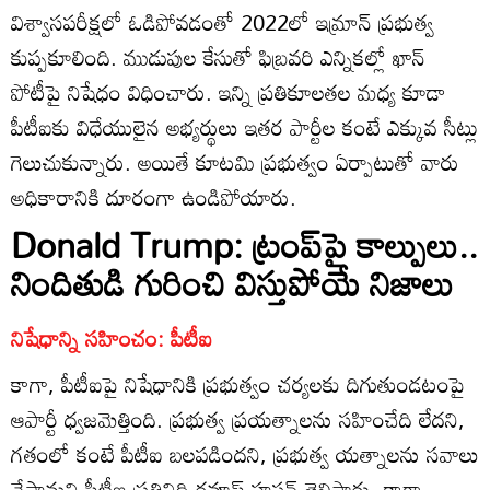
విశ్వాసపరీక్షలో ఓడిపోవడంతో 2022లో ఇమ్రాన్ ప్రభుత్వ
కుప్పకూలింది. ముడుపుల కేసుతో ఫిబ్రవరి ఎన్నికల్లో ఖాన్
పోటీపై నిషేధం విధించారు. ఇన్ని ప్రతికూలతల మధ్య కూడా
పీటీఐకు విధేయులైన అభ్యర్థులు ఇతర పార్టీల కంటే ఎక్కువ సీట్లు
గెలుచుకున్నారు. అయితే కూటమి ప్రభుత్వం ఏర్పాటుతో వారు
అధికారానికి దూరంగా ఉండిపోయారు.
Donald Trump: ట్రంప్‌పై కాల్పులు..
నిందితుడి గురించి విస్తుపోయే నిజాలు
నిషేధాన్ని సహించం: పీటీఐ
కాగా, పీటీఐపై నిషేధానికి ప్రభుత్వం చర్యలకు దిగుతుండటంపై
ఆపార్టీ ధ్వజమెత్తింది. ప్రభుత్వ ప్రయత్నాలను సహించేది లేదని,
గతంలో కంటే పీటీఐ బలపడిందని, ప్రభుత్వ యత్నాలను సవాలు
చేస్తామని పీటీఐ ప్రతినిధి రవూఫ్ హసన్ తెలిపారు. కాగా,