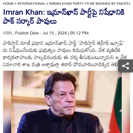
HOME
»
INTERNATIONAL
»
IMRAN KHAN PARTY TO BE BANNED BY PAKISTAN 
Imran Khan: ఇమ్రాన్‌ఖాన్ పార్టీపై నిషేధానికి
పాక్‌ సర్కార్ పావులు
ABN
, Publish Date - Jul 15 , 2024 | 05:12 PM
పాకిస్థాన్ మాజీ ప్రధాని ఇమ్రాన్‌ఖాన్ పార్టీ 'పాకిస్థాన్ తెహ్రీక్ ఇన్సాఫ్'
ను నిషేధించేందుకు ప్రభుత్వం పావులు కదుపుతోంది. దేశ వ్యతిరేక
కార్యకలాపాలకు పాల్పడినందుకు ఈ చర్య తీసుకుంటున్నామని ఆ దేశ
సమాచార శాఖ మత్రి అత్తావుల్లా తరార్ సోమవారంనాడిక్కడ తెలిపారు.