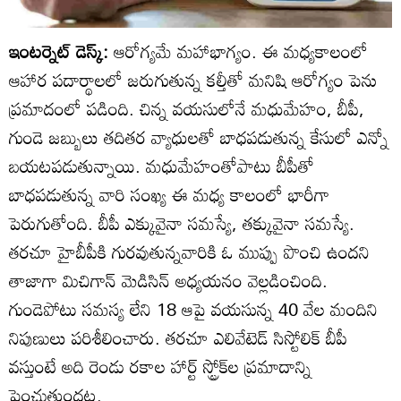
ఇంటర్నెట్ డెస్క్:
ఆరోగ్యమే మహాభాగ్యం. ఈ మధ్యకాలంలో
ఆహార పదార్థాలలో జరుగుతున్న కల్తీతో మనిషి ఆరోగ్యం పెను
ప్రమాదంలో పడింది. చిన్న వయసులోనే మధుమేహం, బీపీ,
గుండె జబ్బులు తదితర వ్యాధులతో బాధపడుతున్న కేసులో ఎన్నో
బయటపడుతున్నాయి. మధుమేహంతోపాటు బీపీతో
బాధపడుతున్న వారి సంఖ్య ఈ మధ్య కాలంలో భారీగా
పెరుగుతోంది. బీపీ ఎక్కువైనా సమస్యే, తక్కువైనా సమస్యే.
తరచూ హైబీపీకి గురవుతున్నవారికి ఓ ముప్పు పొంచి ఉందని
తాజాగా మిచిగాన్ మెడిసిన్ అధ్యయనం వెల్లడించింది.
గుండెపోటు సమస్య లేని 18 ఆపై వయసున్న 40 వేల మందిని
నిపుణులు పరిశీలించారు. తరచూ ఎలివేటెడ్ సిస్టోలిక్ బీపీ
వస్తుంటే అది రెండు రకాల హార్ట్ స్ట్రోక్‌ల ప్రమాదాన్ని
పెంచుతుందట.