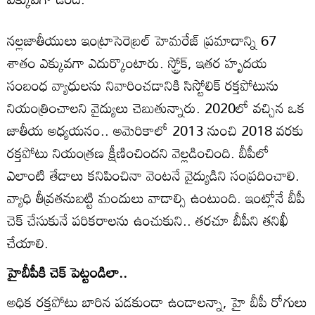
నల్లజాతీయులు ఇంట్రాసెరెబ్రల్ హెమరేజ్ ప్రమాదాన్ని 67
శాతం ఎక్కువగా ఎదుర్కొంటారు. స్ట్రోక్, ఇతర హృదయ
సంబంధ వ్యాధులను నివారించడానికి సిస్టోలిక్ రక్తపోటును
నియంత్రించాలని వైద్యులు చెబుతున్నారు. 2020లో వచ్చిన ఒక
జాతీయ అధ్యయనం.. అమెరికాలో 2013 నుంచి 2018 వరకు
రక్తపోటు నియంత్రణ క్షీణించిందని వెల్లడించింది. బీపీలో
ఎలాంటి తేడాలు కనిపించినా వెంటనే వైద్యుడిని సంప్రదించాలి.
వ్యాధి తీవ్రతనుబట్టి మందులు వాడాల్సి ఉంటుంది. ఇంట్లోనే బీపీ
చెక్ చేసుకునే పరికరాలను ఉంచుకుని.. తరచూ బీపీని తనిఖీ
చేయాలి.
హైబీపీకి చెక్ పెట్టండిలా..
అధిక రక్తపోటు బారిన పడకుండా ఉండాలన్నా, హై బీపీ రోగులు