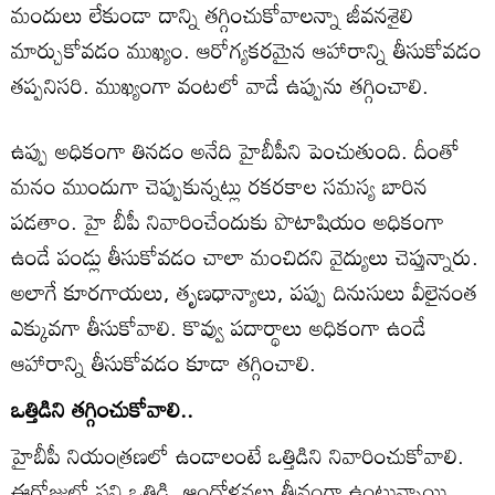
మందులు లేకుండా దాన్ని తగ్గించుకోవాలన్నా జీవనశైలి
మార్చుకోవడం ముఖ్యం. ఆరోగ్యకరమైన ఆహారాన్ని తీసుకోవడం
తప్పనిసరి. ముఖ్యంగా వంటలో వాడే ఉప్పును తగ్గించాలి.
ఉప్పు అధికంగా తినడం అనేది హైబీపీని పెంచుతుంది. దీంతో
మనం ముందుగా చెప్పుకున్నట్లు రకరకాల సమస్య బారిన
పడతాం. హై బీపీ నివారించేందుకు పొటాషియం అధికంగా
ఉండే పండ్లు తీసుకోవడం చాలా మంచిదని వైద్యులు చెప్తున్నారు.
అలాగే కూరగాయలు, తృణధాన్యాలు, పప్పు దినుసులు వీలైనంత
ఎక్కువగా తీసుకోవాలి. కొవ్వు పదార్థాలు అధికంగా ఉండే
ఆహారాన్ని తీసుకోవడం కూడా తగ్గించాలి.
ఒత్తిడిని తగ్గించుకోవాలి..
హైబీపీ నియంత్రణలో ఉండాలంటే ఒత్తిడిని నివారించుకోవాలి.
ఈరోజుల్లో పని ఒత్తిడి, ఆందోళనలు తీవ్రంగా ఉంటున్నాయి.