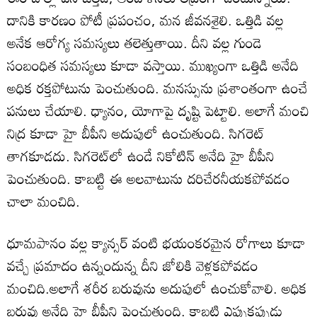
దానికి కారణం పోటీ ప్రపంచం, మన జీవనశైలి. ఒత్తిడి వల్ల
అనేక ఆరోగ్య సమస్యలు తలెత్తుతాయి. దీని వల్ల గుండె
సంబంధిత సమస్యలు కూడా వస్తాయి. ముఖ్యంగా ఒత్తిడి అనేది
అధిక రక్తపోటును పెంచుతుంది. మనస్సును ప్రశాంతంగా ఉంచే
పనులు చేయాలి. ధ్యానం, యోగాపై దృష్టి పెట్టాలి. అలాగే మంచి
నిద్ర కూడా హై బీపీని అదుపులో ఉంచుతుంది. సిగరెట్
తాగకూడదు. సిగరెట్‌లో ఉండే నికోటిన్ అనేది హై బీపీని
పెంచుతుంది. కాబట్టి ఈ అలవాటును దరిచేరనీయకపోవడం
చాలా మంచిది.
ధూమపానం వల్ల క్యాన్సర్ వంటి భయంకరమైన రోగాలు కూడా
వచ్చే ప్రమాదం ఉన్నందున్న దీని జోలికి వెళ్లకపోవడం
మంచిది.అలాగే శరీర బరువును అదుపులో ఉంచుకోవాలి. అధిక
బరువు అనేది హై బీపీని పెంచుతుంది. కాబట్టి ఎప్పుకప్పుడు