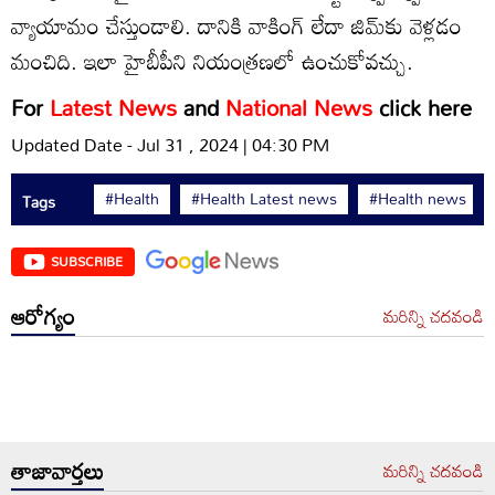
వ్యాయామం చేస్తుండాలి. దానికి వాకింగ్ లేదా జిమ్‌కు వెళ్లడం
మంచిది. ఇలా హైబీపీని నియంత్రణలో ఉంచుకోవచ్చు.
For
Latest News
and
National News
click here
Updated Date - Jul 31 , 2024 | 04:30 PM
#Health
#Health Latest news
#Health news
Tags
SUBSCRIBE
ఆరోగ్యం
మరిన్ని చదవండి
తాజావార్తలు
మరిన్ని చదవండి