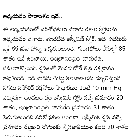
అధ్యయనం సారాంశం ఇదే..
ఈ అధ్యయనంలో పరిశోధకులు మూడు రకాల స్ట్రోక్‌లను
అధ్యయనం చేశారు. మొదటిది ఇస్కీమిక్ స్ట్రోక్. ఇది మెదడుకు
వెళ్లే రక్త ప్రవాహాన్ని అడ్డుకుంటుంది. గుండెపోటు కేసుల్లో 85
శాతం ఇవే ఉంటాయి. ఇంట్రాసెరెబ్రల్ హెమరేజ్,
సబ్‌అరాక్నోయిడ్ స్ట్రోక్‌లతో మెదడులోనే తీవ్ర రక్తస్రావం
అవుతుంది. ఇది మెదడు చుట్టు కణజాలాలను దెబ్బతీస్తుంది.
సగటు సిస్టోలిక్ రక్తపోటు సాధారణం కంటే 10 mm Hg
ఎక్కువగా ఉండటం వల్ల ఇస్కీమిక్ స్ట్రోక్ వచ్చే ప్రమాదం 20
శాతం, ఇంట్రాసెరెబ్రల్ హెమరేజ్ ప్రమాదం 31 శాతం
పెరుగుతుందని పరిశోధకుల అంచనా. ఇస్కీమిక్ స్ట్రోక్ వచ్చే
ప్రమాదం నల్లజాతి రోగులకు శ్వేతజాతీయుల కంటే 20 శాతం
ఎక్కువగా ఉంది.