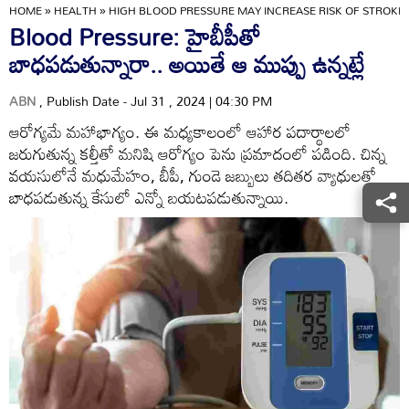
HOME
»
HEALTH
»
HIGH BLOOD PRESSURE MAY INCREASE RISK OF STROKES
Blood Pressure: హైబీపీతో
బాధపడుతున్నారా.. అయితే ఆ ముప్పు ఉన్నట్లే
ABN
, Publish Date - Jul 31 , 2024 | 04:30 PM
ఆరోగ్యమే మహాభాగ్యం. ఈ మధ్యకాలంలో ఆహార పదార్థాలలో
జరుగుతున్న కల్తీతో మనిషి ఆరోగ్యం పెను ప్రమాదంలో పడింది. చిన్న
వయసులోనే మధుమేహం, బీపీ, గుండె జబ్బులు తదితర వ్యాధులతో
బాధపడుతున్న కేసులో ఎన్నో బయటపడుతున్నాయి.