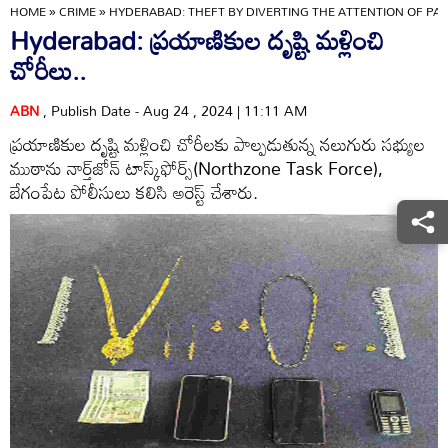
HOME
»
CRIME
»
HYDERABAD: THEFT BY DIVERTING THE ATTENTION OF PAS
Hyderabad: ప్రయాణికుల దృష్టి మళ్లించి
చోరీలు..
ABN
, Publish Date - Aug 24 , 2024 | 11:11 AM
ప్రయాణికుల దృష్టి మళ్లించి చోరీలకు పాల్పడుతున్న నలుగురు సభ్యుల
ముఠాను నార్త్‌జోన్‌ టాస్క్‌ఫోర్స్‌(Northzone Task Force),
బేగంపేట పోలీసులు కలిసి అరెస్ట్‌ చేశారు.