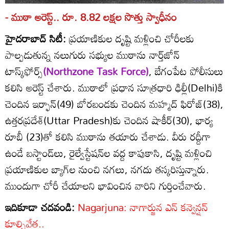
- ముఠా అరెస్ట్‌.. రూ. 8.82 లక్షల సొత్తు స్వాధీనం
హైదరాబాద్‌ సిటీ:
ప్రయాణికుల దృష్టి మళ్లించి చోరీలకు
పాల్పడుతున్న నలుగురు సభ్యుల ముఠాను నార్త్‌జోన్‌
టాస్క్‌ఫోర్స్‌
(Northzone Task Force)
, బేగంపేట పోలీసులు
కలిసి అరెస్ట్‌ చేశారు. ముఠాలో ప్రధాన సూత్రధారి ఢిల్లీ(Delhi)కి
చెందిన ఇర్ఫాన్‌(49) బోరబండకు చెందిన మహ్మద్‌ ఫిరోజ్‌(38),
ఉత్తరప్రదేశ్‌(Uttar Pradesh)కు చెందిన షాకీర్‌(30), భార్య
రూబీ (23)తో కలిసి ముఠాను తయారు చేశాడు. వీరు రద్దీగా
ఉండే బస్టాండ్‌లు, రైల్వేస్టేషన్‌ల వద్ద కాపుకాసి, దృష్టి మళ్లించి
ప్రయాణికుల బ్యాగ్‌ల నుంచి నగలు, నగదు తస్కరిస్తున్నారు.
ముందుగా చోరీ చేయాలని భావించిన వారిని గుర్తించేవారు.
ఇదికూడా చదవండి:
Nagarjuna: నాగార్జున ఎన్ కన్వెన్షన్
కూల్చివేత..