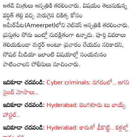
అతడి మిత్రులు ఆస్పత్రికి తరలించారు. విషయం తెలుసుకున్న
వర్షిత్‌ తల్లి వచ్చి మెరుగైన చికిత్స కోసం
అమీర్‌పేట(Ameerpet)లోని వెల్‌నెస్‌ ఆస్పత్రికి తరలించారు.
ప్రస్తుతం సోను ఇంట్లో సురక్షితంగా ఉన్నాడు. పూర్తి వివరాలు
తెలియకుండా మర్డర్‌ అంటూ ప్రచారం చేయడం సరికాదని,
సోషల్‌ మీడియా ఇలాంటి విషయాల్లో సంయమనం
పాటించాలని పోలీసులు సూచించారు.
ఇదికూడా చదవండి:
Cyber ​​criminals: నగరంలో.. ఆగని
సైబర్‌ మోసాలు..
ఇదికూడా చదవండి:
Hyderabad: బెంగళూరు టు బాయ్స్‌
హాస్టల్‌..
ఇదికూడా చదవండి:
Hyderabad: కారుతో ఢీకొట్టి.. కళ్లల్లో