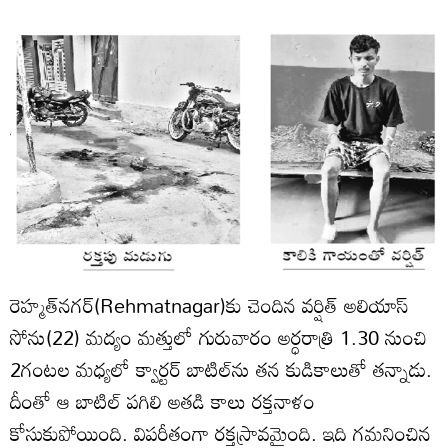
రెహ్మత్‌నగర్‌(Rehmatnagar)కు చెందిన వర్షిత్‌ అలియాస్‌
సోను(22) మద్యం మత్తులో గురువారం అర్ధరాత్రి 1.30 నుంచి
2గంటల మధ్యలో క్వార్టర్‌ బాటిల్‌ను తన కుడికాలుతో తన్నాడు.
దీంతో ఆ బాటిల్‌ పగిలి అతడి కాలు రక్తనాళం
కోసుకుపోయింది. విపరీతంగా రక్తస్రావమైంది. ఇది గమనించిన