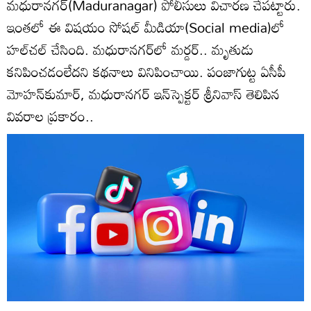
మధురానగర్‌(Maduranagar) పోలీసులు విచారణ చేపట్టారు.
ఇంతలో ఈ విషయం సోషల్‌ మీడియా(Social media)లో
హల్‌చల్‌ చేసింది. మధురానగర్‌లో మర్డర్‌.. మృతుడు
కనిపించడంలేదని కథనాలు వినిపించాయి. పంజాగుట్ట ఏసీపీ
మోహన్‌కుమార్‌, మధురానగర్‌ ఇన్‌స్పెక్టర్‌ శ్రీనివాస్‌ తెలిపిన
వివరాల ప్రకారం..