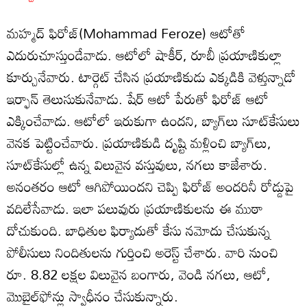
మహ్మద్‌ ఫిరోజ్‌(Mohammad Feroze) ఆటోతో
ఎదురుచూస్తుండేవాడు. ఆటోలో షాకీర్‌, రూబీ ప్రయాణికుల్లా
కూర్చునేవారు. టార్గెట్‌ చేసిన ప్రయాణికుడు ఎక్కడికి వెళ్తున్నాడో
ఇర్ఫాన్‌ తెలుసుకునేవాడు. షేర్‌ ఆటో పేరుతో ఫిరోజ్‌ ఆటో
ఎక్కించేవాడు. ఆటోలో ఇరుకుగా ఉందని, బ్యాగ్‌లు సూట్‌కేసులు
వెనక పెట్టించేవారు. ప్రయాణికుడి దృష్టి మళ్లించి బ్యాగ్‌లు,
సూట్‌కేసుల్లో ఉన్న విలువైన వస్తువులు, నగలు కాజేశారు.
అనంతరం ఆటో ఆగిపోయిందని చెప్పి ఫిరోజ్‌ అందరినీ రోడ్డుపై
వదిలేసేవాడు. ఇలా పలువురు ప్రయాణికులను ఈ ముఠా
దోచుకుంది. బాధితుల ఫిర్యాదుతో కేసు నమోదు చేసుకున్న
పోలీసులు నిందితులను గుర్తించి అరెస్ట్‌ చేశారు. వారి నుంచి
రూ. 8.82 లక్షల విలువైన బంగారు, వెండి నగలు, ఆటో,
మొబైల్‌ఫోన్లు స్వాధీనం చేసుకున్నారు.