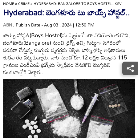
HOME
»
CRIME
»
HYDERABAD: BANGALORE TO BOYS HOSTEL.. KSV
Hyderabad: బెంగళూరు టు బాయ్స్‌ హాస్టల్‌..
ABN
, Publish Date - Aug 03 , 2024 | 12:50 PM
బాయ్స్‌ హాస్టల్‌(Boys Hostel)ను షెల్టర్‌జోన్‌గా వినియోగించుకొని,
బెంగళూరు(Bangalore) నుంచి డ్రగ్స్‌ తెచ్చి గుట్టుగా నగరంలో
సరఫరా చేస్తున్న ముగ్గురు స్మగ్లర్లను ఎక్సైజ్‌ టాస్క్‌ఫోర్స్‌ అధికారులు
శుక్రవారం పట్టుకున్నారు. వారి నుంచి రూ.12 లక్షల విలువైన 115
గ్రాముల ఎండీఎంఏ డ్రగ్స్‌ను స్వాధీనం చేసుకొని ముగ్గురిని
కటకటాల్లోకి నెట్టారు.