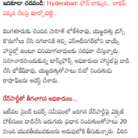
ఇదికూడా చదవండి:
Hyderabad: ఫోన్‌ లాక్కుని.. లాకప్
పక్కన నేలపై కూర్చోబెట్టి..
బెంగళూరుకు చెందిన మెహిత్‌ లోకేశ్‏రావు, యజ్ఞదత్తు డ్రగ్స్‌
కొనుగోలు చేసి నగరానికి తెచ్చి ఎస్‌ఆర్‌నగర్‌లోని బాయ్స్‌
హాస్టల్లో ఉంటూ వినియోగదారులకు సరఫరా చేస్తున్నారు.
సమాచారమందుకున్న టాస్క్‌ఫోర్స్‌ అధికారులు హాస్టల్‌పై దాడి
చేసి లోకేష్‏రావు, యజ్ఞదత్తుతోపాటు మరో నిందితుడు
రావూఫ్‏లను అరెస్ట్‌ చేశారు.
రేవ్‌పార్టీతో తీగలాగిన అధికారులు...
ఇటీవల సైబర్‌ టవర్స్‌ సమీపంలో జరిగిన రేవ్‌పార్టీపై ఎక్సైజ్‌
పోలీసులు దాడిచేసి ఐదుగురు ప్రధాన నిందితులతోపాటు 20
మంది యువతీయువకులను అదుపులోకి తీసుకున్నారు. వీరిని