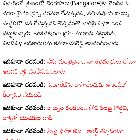
విచారించే క్రమంలో బెంగళూరు(Bangalore)కు చెందిన ఓ
ముఠా సైతం డ్రగ్స్‌ సరఫరా చేస్తున్నదని, వచ్చినప్పుడు బాయ్స్‌
హాస్టల్‌లో బస చేస్తున్నదని చెప్పడంతో వారిపై నిఘా ఉంచి
పట్టుకున్నారు. చాకచక్యంగా డ్రగ్స్‌ ముఠాను పట్టుకున్న
ఎస్‌టీఎఫ్‌ అధికారులను కమలాసన్‌రెడ్డి అభినందించారు.
ఇదికూడా చదవండి:
నేను మంత్రినైనా.. నా తల్లిదండ్రులు రోజూ
అడవికి వెళ్లి పనిచేసుకుంటారు
ఇదికూడా చదవండి:
‘సింగరేణి’ని కాపాడేందుకు అసెంబ్లీలో
తీర్మానం చేయండి
ఇదికూడా చదవండి:
కాల్పుల కలకలం.. పోలీసులపై గొడ్డలి,
రాళ్లతో యువకుల దాడి
ఇదికూడా చదవండి:
మీపై ఫెమా కేసు.. అరెస్ట్‌ తప్పదంటూ