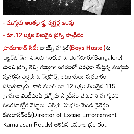
- ముగ్గురు అంతర్రాష్ట్ర స్మగ్లర్ల అరెస్టు
- రూ.12 లక్షల విలువైన డ్రగ్స్‌ స్వాధీనం
హైదరాబాద్‌ సిటీ:
బాయ్స్‌ హాస్టల్‌
(Boys Hostel)
ను
షెల్టర్‌జోన్‌గా వినియోగించుకొని, బెంగళూరు(Bangalore)
నుంచి డ్రగ్స్‌ తెచ్చి గుట్టుగా నగరంలో సరఫరా చేస్తున్న ముగ్గురు
స్మగ్లర్లను ఎక్సైజ్‌ టాస్క్‌ఫోర్స్‌ అధికారులు శుక్రవారం
పట్టుకున్నారు. వారి నుంచి రూ.12 లక్షల విలువైన 115
గ్రాముల ఎండీఎంఏ డ్రగ్స్‌ను స్వాధీనం చేసుకొని ముగ్గురిని
కటకటాల్లోకి నెట్టారు. ఎక్సైజ్‌ ఎన్‌ఫోర్స్‌మెంట్‌ డైరెక్టర్‌
కమలాసన్‌రెడ్డి(Director of Excise Enforcement
Kamalasan Reddy) తెలిపిన వివరాల ప్రకారం..