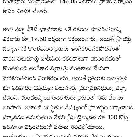
కోటావూరు పంచాయతీలో 146.05 ఎకరాలు ప్రాజెక నిర్మాణం
కోసం ఎంపిక చేశారు.
కాగా పట్టా డీకేటీ భూములకు ఒకే రకంగా భూపరిహారాన్ని
ఎకరాకు రూ.12.50 లక్షలుగా నిర్ణయించారు. అయితే ప్రాజెక్టు
నిర్మాణానికి కొంతమంది రైతులు అంగీకరించకపోవడంతో
వారిని పలుమార్లు పోలీసులు రకరకాలుగా బెదిరించడంతో
కొంతమంది అంగీకార పత్రాలపై సంతకాలు చేయగా..
మరికొంతమంది నిరాకరించారు. అయితే రైతులకు ఇవ్వాల్సిన
భూ పరిహారం విషయమై పలుమార్లు ప్రజాప్రతినిధులు, జిల్లా,
డివిజన్, మండలస్థాయి అధికారులు రైతులతో సమావేశాలు
జరిపారు. ఇలాంటి పరిస్థితుల నేపథ్యంలో ప్రాజెక్టుల నిర్మాణానికి
పర్యావరణ అనుమతులు లేవని గ్రీన్ ట్రైబ్యునల్ రూ.300 కోట్ల
జరిమానా విధించడంతో పనులు నిలిచిపోయాయి.
అంతేకాకుండా ప్రాజెక్టును అప్పటి ప్రతిపక్ష నేత చంద్రబాబు