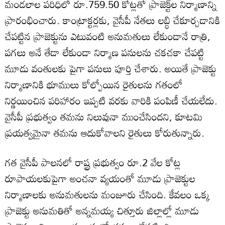
మండలాల పరిధిలో రూ.759.50 కోట్లతో ప్రాజెక్ట్‌ల నిర్మాణాన్ని
ప్రారంభించారు. కాంట్రాక్టర్లకు, వైసీపీ నేతలు లబ్ధి చేకూర్చడానికి
చేపట్టిన ప్రాజెక్టును ఎటువంటి అనుమతులు లేకుండానే రాత్రి,
పగలు అనే తేడా లేకుండా నిర్మాణ పనులను చకచకా చేపట్టి
మూడు వంతులకు పైగా పనులు పూర్తి చేశారు. అయితే ప్రాజెక్టు
నిర్మాణానికి భూములు కోల్పోయిన రైతులను గతంలో
నిర్ణయించిన పరిహారం ఇప్పటి వరకు వారికి పంపిణీ చేయలేదు.
వైసీపీ ప్రభుత్వం తమను నిలువునా ముంచేసిందని, కూటమి
ప్రయత్వమైనా తమను ఆదుకోవాలని రైతులు కోరుతున్నారు.
గత వైసీపీ పాలనలో రాష్ట్ర ప్రభుత్వం రూ.2 వేల కోట్ల
రూపాయలకుపైగా అంచనా వ్యయంతో మూడు ప్రాజెక్టుల
నిర్మాణాలకు అనుమతులను మంజూరు చేసింది. కేవలం ఒక్క
ప్రాజెక్టు అనుమతితో అన్నమయ్య చిత్తూరు జిల్లాల్లో మూడు