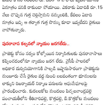
ఏమాత్రం పనికి రాకుండా పోయాయి. ఎకరాకు ఏడాదికి రూ.15
వేలు చొప్పున గుత్త చెల్లిస్తామని నమ్మబలికి, కేవలం ఏడాది
మాత్రం ఇచ్చి ఆ తర్వాత గుత్త సొమ్ము కూడా ఇవ్వలేదని రైతులు
వాపోతున్నారు.
పునరావాస కల్పనలో న్యాయం జరగలేదు..
ప్రాజెక్టు కోసం సర్వం కోల్పోయిన నిర్వాసితులకు పునరావాసాలు
కప్పించడంలోనూ న్యాయం జరగ లేదు. వైసీపీ పాలనలో
అధికార దుర్వినియోగానికి పాల్పడి ఇష్టానుసారంగా ప్రాజెక్టును
మంజూరు చేసే రైతుల వద్ద నుంచి బలవంతంగా భూములను
లాక్కుని రిజర్వాయర్ నిర్మాణ పనులను ఆఘమేఘాలపై
ప్రారంభించారు. కురబలకోట మండలం పిచ్చలవాండ్లపల్లె
పంచాయతీలోని శీతివారిపల్లె, కొత్తపల్లె, బి.కొత్తకోట మండలం