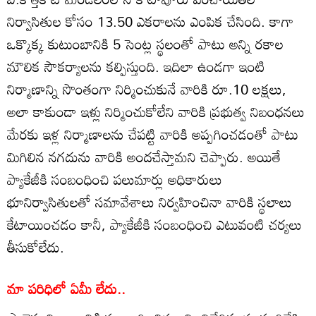
నిర్వాసితుల కోసం 13.50 ఎకరాలను ఎంపిక చేసింది. కాగా
ఒక్కొక్క కుటుంబానికి 5 సెంట్ల స్థలంతో పాటు అన్ని రకాల
మౌలిక సౌకర్యాలను కల్పిస్తుంది. ఇదిలా ఉండగా ఇంటి
నిర్మాణాన్ని సొంతంగా నిర్మించుకునే వారికి రూ.10 లక్షలు,
అలా కాకుండా ఇళ్లు నిర్మించుకోలేని వారికి ప్రభుత్వ నిబంధనలు
మేరకు ఇళ్ల నిర్మాణాలను చేపట్టి వారికి అప్పగించడంతో పాటు
మిగిలిన నగదును వారికి అందచేస్తామని చెప్పారు. అయితే
ప్యాకేజీకి సంబంధించి పలుమార్లు అధికారులు
భూనిర్వాసితులతో సమావేశాలు నిర్వహించినా వారికి స్థలాలు
కేటాయించడం కానీ, ప్యాకేజీకి సంబంధించి ఎటువంటి చర్యలు
తీసుకోలేదు.
మా పరిధిలో ఏమీ లేదు..