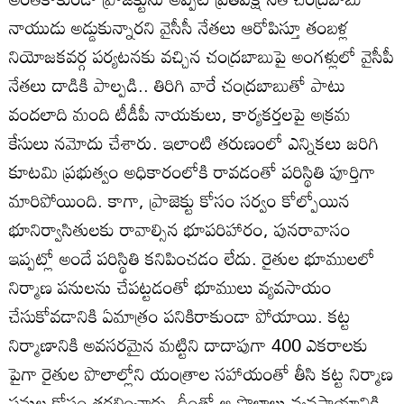
నాయుడు అడ్డుకున్నారని వైసీసీ నేతలు ఆరోపిస్తూ తంబళ్ల
నియోజకవర్గ పర్యటనకు వచ్చిన చంద్రబాబుపై అంగళ్లులో వైసీపీ
నేతలు దాడికి పాల్పడి.. తిరిగి వారే చంద్రబాబుతో పాటు
వందలాది మంది టీడీపీ నాయకులు, కార్యకర్తలపై అక్రమ
కేసులు నమోదు చేశారు. ఇలాంటి తరుణంలో ఎన్నికలు జరిగి
కూటమి ప్రభుత్వం అధికారంలోకి రావడంతో పరిస్థితి పూర్తిగా
మారిపోయింది. కాగా, ప్రాజెక్టు కోసం సర్వం కోల్పోయిన
భూనిర్వాసితులకు రావాల్సిన భూపరిహారం, పునరావాసం
ఇప్పట్లో అందే పరిస్థితి కనిపించడం లేదు. రైతుల భూములలో
నిర్మాణ పనులను చేపట్టడంతో భూములు వ్యవసాయం
చేసుకోవడానికి ఏమాత్రం పనికిరాకుండా పోయాయి. కట్ట
నిర్మాణానికి అవసరమైన మట్టిని దాదాపుగా 400 ఎకరాలకు
పైగా రైతుల పొలాల్లోని యంత్రాల సహాయంతో తీసి కట్ట నిర్మాణ
పనుల కోసం తరలించారు. దీంతో ఆ పొలాలు వ్యవసాయానికి