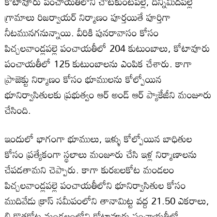
కోటావూరు పంచాయతిలోని చౌటకుంటపల్లె, దిన్నిమీదపల్లె
గ్రామాలు రిజర్వాయర్ నిర్మాణం పూర్తయితే పూర్తిగా
నీటమునగనున్నాయి. వీరికి పునరావాసం కోసం
పిచ్చలవాండ్లపల్లె పంచాయతీలో 204 కుటుంబాలు, కోటావూరు
పంచాయతీలో 125 కుటుంబాలను ఎంపిక చేశారు. కాగా
ప్రాజెక్టు నిర్మాణం కోసం భూములను కోల్పోయిన
భూనిర్వాసితులకు ప్రభుత్వం ఆర్ అండ్ ఆర్ ప్యాకేజీని మంజూరు
చేసింది.
ఇందులో భాగంగా భూములు, ఇళ్ళు కోల్పోయిన బాధితుల
కోసం ప్రత్యేకంగా స్థలాలు మంజూరు చేసి ఇళ్ల నిర్మాణాలను
చేపడతామని చెప్పారు. కాగా కురబలకోట మండలం
పిచ్చలవాండ్లపల్లె పంచాయతీలోని భూనిర్వాసితుల కోసం
ముదివేడు క్రాస్ సమీపంలోని తానామిట్ట వద్ద 21.50 ఎకరాలు,
బి.కొత్తకోట మండలంలోని కోటావూరు పంచాయతీలో