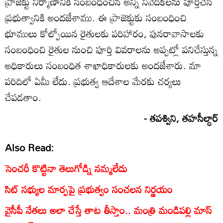
ప్రాజెక్టు నిర్మాణానికి సంబంధించిన అన్ని నివేదికలను పూర్తిచేసి
ప్రభుత్వానికి అందజేశాము. ఈ ప్రాజెక్టుకు సంబంధించి
భూములు కోల్పోయిన రైతులకు పరిహారం, పునరావాసాలకు
సంబంధించి రైతుల నుంచి పూర్తి వివరాలను అప్పట్లో పనిచేస్తున్న
అధికారులు సంబంధిత శాఖాధికారులకు అందజేశారు. మా
పరిదిలో ఏమీ లేదు. ప్రభుత్వ ఆదేశాల మేరకు చర్యలు
చేపడతాం.
- తపశ్విని, తహసీల్దార్
Also Read:
సెంచరీ కొట్టినా తెలుగోడ్ని నమ్మలేదు
సిట్‌ సభ్యుల మార్పపై ప్రభుత్వం సంచలన నిర్ణయం
వైసీపీ నేతలు అలా చేస్తే తాట తీస్తాం.. మంత్రి మండిపల్లి మాస్