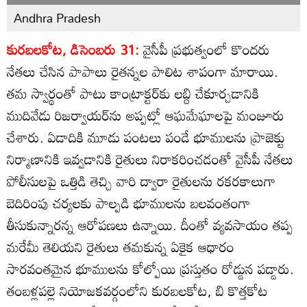
Andhra Pradesh
కురబలకోట, డిసెంబరు 31:
వైసీపీ ప్రభుత్వంలో కొందరు
నేతలు చేసిన పాపాలు రైతన్నల పాలిట శాపంగా మారాయి.
తమ స్వార్థంతో పాటు కాంట్రాక్టర్‌కు లబ్ది చేకూర్చడానికి
ముదివేడు రిజర్వాయర్‌ను అప్పట్లో ఆఘమేఘాలపై మంజూరు
చేశారు. ఏడాదికి మూడు పంటలు పండే భూములను ప్రాజెక్టు
నిర్మాణానికి ఇవ్వడానికి రైతులు నిరాకరించడంతో వైసీపీ నేతలు
పోలీసులపై ఒత్తిడి తెచ్చి వారి ద్వారా రైతులను రకరకాలుగా
బెదిరింపు చర్యలకు పాల్పడి భూములను బలవంతంగా
తీసుకున్నారన్న ఆరోపణలు ఉన్నాయి. దీంతో వ్యవసాయం తప్ప
మరేమీ తెలియని రైతులు తమకున్న ఏకైక ఆధారం
సారవంతమైన భూములను కోల్పోయి ప్రస్తుతం రోడ్డున పడ్డారు.
తంబళ్లపల్లె నియోజకవర్గంలోని కురబలకోట, బి కొత్తకోట