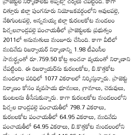
ప్రాజెక్టుల నిర్మాణాలకు అప్పట్లో చర్యలు చేపట్టింది. కాగా
చిత్తూరు జిల్లా పుంగనూరు నియోజకవర్గంలోని ఆవులపల్లె,
నేతిగుంటపల్లె, అన్నమయ్య జిల్లా కురబలకోట మండలం
పిచ్చలవాండ్లపల్లె పంచాయతీలో ప్రాజెక్టులకు ప్రభుత్వం
2011లో అనుమతులు మంజూరు చేసింది. కాగా వీటిలో
ముదివేడు రిజర్వాయర్ నిర్మాణాన్ని 1.98 టీఎంసీల
సామర్థ్యంతో రూ.759.50 కోట్ల అంచనా వ్యయంతో నిర్మాణాని
చేపట్టింది. ఈ రిజర్వాయర్‌ను కురబలకోట, బి.కొత్తకోట
మండలాల పరిధిలో 1077 ఎకరాలలో నిర్మిస్తున్నారు. ప్రాజెక్టు
నిర్మాణం కోసం వ్యవసాయ భూములు, గ్రామాలు, చెరువులు,
కుంటలను తీసేసుకున్నారు. కాగా కురబలకోట మండలంలోని
పిచ్చల దాండ్లపల్లె పంచాయతీలో 798.7 ఎకరాలు,
కురబలకోట పంచాయతీలో 64.95 ఎకరాలు, ముదివేడు
పంచాయతీలో 64.95 ఎకరాలు, బి.కొత్తకోట మండలంలోని