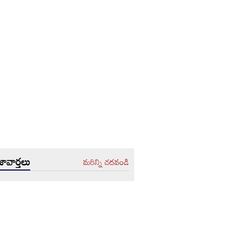
ావార్తలు
మరిన్ని చదవండి