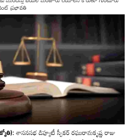
నకు ముందస్తు బెయిల్‌ మంజూరు చేయాలని కోరుతూ గుంటూరు
ంట్‌ ప్రభావతి
యోతి):
శాసనసభ డిప్యూటీ స్పీకర్‌ రఘురామకృష్ణ రాజు