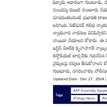
ఫిర్యాదు ఆధారంగా గుంటూరు, 
ముందస్తు బెయిల్‌ మంజూరు చేయ
సూపరింటెండెంట్‌ ప్రభావతి దాఖల
జరిగింది. పిటిషనర్‌ తరఫు న్యాయ
న్యాయవాది వాదనలు వినిపిస్తా
వాయిదా వేయాలని కోరారు. ఈ వివ
జస్టిస్‌ వీఆర్‌కె కృపాసాగర్‌ వ
కస్టోడియల్‌ టార్చర్‌కు గురిచేసి
వైద్యులపై చర్యలు తీసుకోవాలని 
గుంటూరు, నగరంపాలెం పోలీసులక
Updated Date - Dec 27 , 2024 
#AP Assembly Speak
Tags
#Telugu News
#A