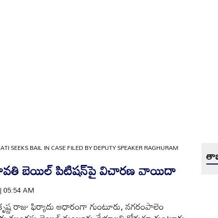
TI SEEKS BAIL IN CASE FILED BY DEPUTY SPEAKER RAGHURAM
తాజ
వతి బెయిల్‌ పిటిషన్‌పై విచారణ వాయిదా
 | 05:54 AM
మకృష్ణ రాజు ఫిర్యాదు ఆధారంగా గుంటూరు, నగరంపాలెం