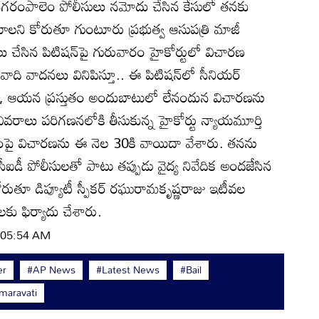
నగరంపాలెం పోలీసులు నమోదు చేసిన కేసులో తనకు
ాలని కోరుతూ గుంటూరు ప్రభుత్వ ఆసుపత్రి మాజీ
ు చేసిన పిటిషన్‌పై గురువారం హైకోర్టులో విచారణ
వాది వాదనలు వినిపిస్తూ.. ఈ పిటిషన్‌లో సీనియర్‌
రని, ఆయన ప్రస్తుతం అందుబాటులో లేనందున విచారణను
రాలు పరిగణనలోకి తీసుకున్న హైకోర్టు న్యాయమూర్తి
్యాజ్యంపై విచారణను ఈ నెల 30కి వాయిదా వేశారు. తనను
న సీఐడీ పోలీసులతో పాటు తప్పుడు వైద్య నివేదిక అందజేసిన
కోరుతూ డిప్యూటీ స్పీకర్‌ రఘురామకృష్ణరాజు ఇటీవల
ు ఫిర్యాదు చేశారు.
| 05:54 AM
er
#AP News
#Latest News
#Bail
maravati