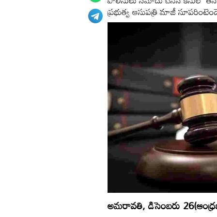
పోలీసులు నమోదు చేసిన కేసులో త
ప్రభుత్వ ఆసుపత్రి మాజీ సూపరింటెండె
అమరావతి, డిసెంబరు 26(ఆంధ్రజ్