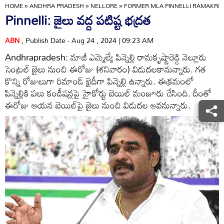
HOME
»
ANDHRA PRADESH
»
NELLORE
»
FORMER MLA PINNELLI RAMAKRIS
Pinnelli: జైలు వద్ద పటిష్ట భద్రత
ABN
, Publish Date - Aug 24 , 2024 | 09:23 AM
Andhrapradesh: మాజీ ఎమ్మెల్యే పిన్నెల్లి రామకృష్ణారెడ్డి నెల్లూరు
సెంట్రల్ జైలు నుంచి ఈరోజు (శనివారం) విడుదలకానున్నారు. గత
కొన్ని రోజులుగా రిమాండ్ ఖైదీగా పిన్నెల్లి ఉన్నారు. ఈక్రమంలో
పిన్నెల్లికి పలు కండీషన్లపై హైకోర్టు బెయిల్ మంజూరు చేసింది. దీంతో
ఈరోజు ఆయన బెయిల్‌పై జైలు నుంచి విడుదల అవనున్నారు.