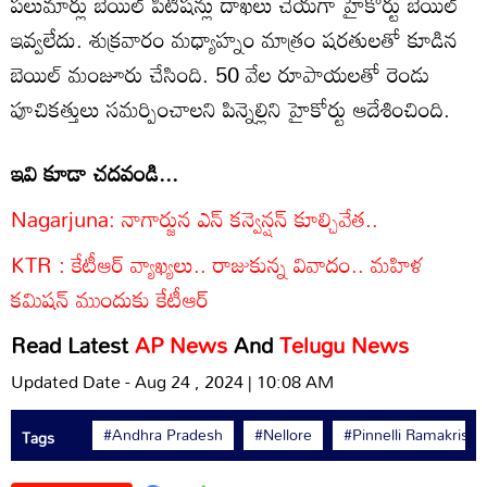
పలుమార్లు బెయిల్ పిటిషన్లు దాఖలు చేయగా హైకోర్టు బెయిల్
ఇవ్వలేదు. శుక్రవారం మధ్యాహ్నం మాత్రం షరతులతో కూడిన
బెయిల్ మంజూరు చేసింది. 50 వేల రూపాయలతో రెండు
పూచికత్తులు సమర్పించాలని పిన్నెల్లిని హైకోర్టు ఆదేశించింది.
ఇవి కూడా చదవండి...
Nagarjuna: నాగార్జున ఎన్ కన్వెన్షన్ కూల్చివేత..
KTR : కేటీఆర్ వ్యాఖ్యలు.. రాజుకున్న వివాదం.. మహిళ
కమిషన్ ముందుకు కేటీఆర్
Read Latest
AP News
And
Telugu News
Updated Date - Aug 24 , 2024 | 10:08 AM
#Andhra Pradesh
#Nellore
#Pinnelli Ramakrish
Tags