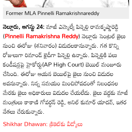
Former MLA Pinnelli Ramakrishnareddy
నెల్లూరు, ఆగస్టు 24:
మాజీ ఎమ్మెల్యే పిన్నెల్లి రామకృష్ణారెడ్డి
(
Pinnelli Ramakrishna Reddy
)
నెల్లూరు సెంట్రల్ జైలు
నుంచి ఈరోజు (శనివారం) విడుదలకానున్నారు. గత కొన్ని
రోజులుగా రిమాండ్ ఖైదీగా పిన్నెల్లి ఉన్నారు. పిన్నెల్లికి పలు
కండీషన్లపై హైకోర్టు(AP High Court) బెయిల్ మంజూరు
చేసింది. ఈరోజు ఆయన బెయిల్‌పై జైలు నుంచి విడుదల
అవనున్నారు. నిన్న సమయం మించిపోవడంతో నిబంధనల
మేరకు జైలు అధికారులు విడుదల చేయలేదు. జైలు వద్దకు మాజీ
మంత్రులు కాకాణి గోవర్ధన్ రెడ్డి, అనిల్ కుమార్ యాదవ్, ఇతర
నేతలు చేరుకున్నారు.
Shikhar Dhawan: క్రికెట్‌కు వీడ్కోలు