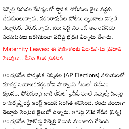
పిన్నెల్లి విడుదల నేపథ్యంలో స్థానిక పోలీసులు జైలు వద్దకు
చేరుకుంటున్నారు. నరసరావుపేట పోలీసు బృందాలు నిన్ననే
నెల్లూరుకు చేరుకున్నారు. జైలు వద్ద ఎలాంటి అవాంఛనీయ
సంఘటనలు జరగకుండా పటిష్ట భద్రత ఏర్పాటు చేశారు.
Maternity Leaves: ఈ మహిళలకు ఏడాదిపాటు ప్రసూతి
సెలవులు.. సీఎం కీలక ప్రకటన
ఆంధ్రప్రదేశ్ సార్వత్రిక ఎన్నికల (AP Elections) సమయంలో
మాచర్ల నియోజకవర్గంలోని పాల్వాయ్ గేటులో ఈవీఎం
ధ్వంసం, పోలీసులపై దాడి కేసులో వైసీపీ మాజీ ఎమ్మెల్యే పిన్నెల్లి
రామకృష్ణారెడ్డి అరెస్ట్ అయిన సంగతి తెలిసిందే. రెండు నెలలుగా
నెల్లూరు సెంట్రల్ జైలులో ఉన్నారు. ఆగస్టు 23వ తేదీన (నిన్న)
ఆంధ్రప్రదేశ్ హైకోర్టు పిన్నెల్లి బెయిల్ మంజూరు చేసింది.