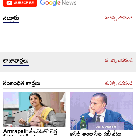
SUBSCRIBE
నెల్లూరు
మరిన్ని చదవండి
తాజావార్తలు
మరిన్ని చదవండి
సంబంధిత వార్తలు
మరిన్ని చదవండి
Amrapali: జీఐఎస్‏తో చెత్త
అనిల్‌ అంబానీపై సెబీ వేటు