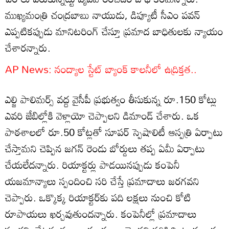
ముఖ్యమంత్రి చంద్రబాబు నాయుడు, డిప్యూటీ సీఎం పవన్
ఎప్పటికప్పుడు మానిటరింగ్ చేస్తూ ప్రమాద బాధితులకు న్యాయం
చేశారన్నారు.
AP News: నంద్యాల స్టేట్ బ్యాంక్ కాలనీలో ఉద్రిక్తత..
ఎల్జి పాలిమర్స్ వద్ద వైసీపీ ప్రభుత్వం తీసుకున్న రూ.150 కోట్లు
ఎవరి జేబిల్లోకి వెళ్లాయో చెప్పాలని డిమాండ్ చేశారు. ఒక
పాఠశాలలో రూ.50 కోట్లతో సూపర్ స్పెషాలిటీ ఆస్పత్రి ఏర్పాటు
చేస్తామని చెప్పిన జగన్ రెండు బోర్డులు తప్ప ఏమీ ఏర్పాటు
చేయలేదన్నారు. రియాక్టర్లు పాడయినప్పుడు కంపెనీ
యజమాన్యాలు స్పందించి సరి చేస్తే ప్రమాదాలు జరగవని
చెప్పారు. ఒక్కొక్క రియాక్టర్‌కు పది లక్షలు నుంచి కోటి
రూపాయలు ఖర్చవుతుందన్నారు. కంపెనీల్లో ప్రమాదాలు