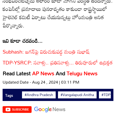
సంభవించేటప్పుడు అలారం కూడా మోగని పరిస్థితి ఉందన్నారు.
కంపెనీల్లో ప్రమాదాలు పునరావృతం కాకుండా రాష్ట్రస్థాయిలో
హైలెవెల్ కమిటీ ఏర్పాటు చేయనున్నట్లు హోంమంత్రి అనిత
పేర్కొన్నారు.
ఇవి కూడా చదవండి...
Subhash: జగన్‌పై విరుచుకుపడ్డ మంత్రి సుభాష్
TDP-YSRCP: సవాళ్లు.. ప్రతిసవాళ్లు... తిరువూరులో ఉద్రిక్తత
Read Latest
AP News
And
Telugu News
Updated Date - Aug 24 , 2024 | 03:11 PM
#Andhra Pradesh
#Vangalapudi Anitha
#TDP
Tags
SUBSCRIBE