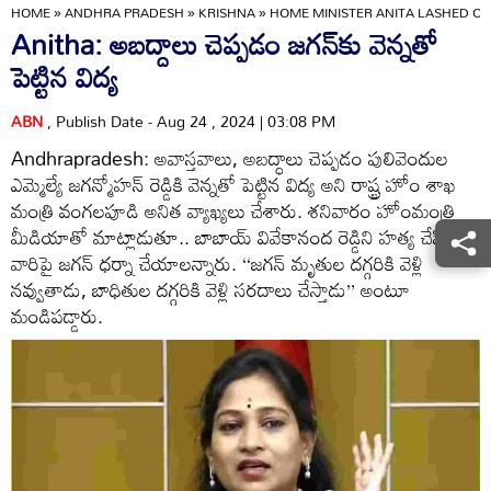
HOME
»
ANDHRA PRADESH
»
KRISHNA
»
HOME MINISTER ANITA LASHED O
Anitha: అబద్దాలు చెప్పడం జగన్‌కు వెన్నతో
పెట్టిన విద్య
ABN
, Publish Date - Aug 24 , 2024 | 03:08 PM
Andhrapradesh: అవాస్తవాలు, అబద్ధాలు చెప్పడం పులివెందుల
ఎమ్మెల్యే జగన్మోహన్ రెడ్డికి వెన్నతో పెట్టిన విద్య అని రాష్ట్ర హోం శాఖ
మంత్రి వంగలపూడి అనిత వ్యాఖ్యలు చేశారు. శనివారం హోంమంత్రి
మీడియాతో మాట్లాడుతూ.. బాబాయ్ వివేకానంద రెడ్డిని హత్య చేసిన
వారిపై జగన్ ధర్నా చేయాలన్నారు. ‘‘జగన్ మృతుల దగ్గరికి వెళ్లి
నవ్వుతాడు, బాధితుల దగ్గరికి వెళ్లి సరదాలు చేస్తాడు’’ అంటూ
మండిపడ్డారు.