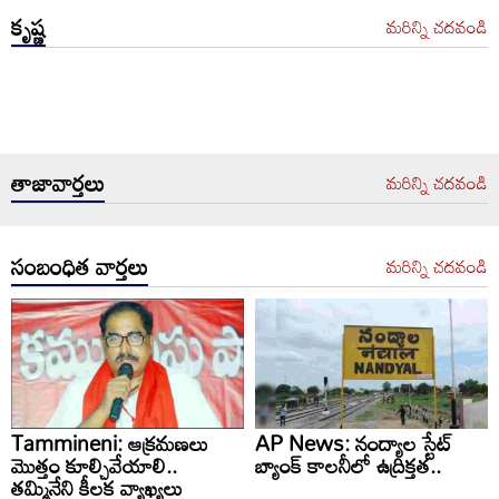
కృష్ణ
మరిన్ని చదవండి
తాజావార్తలు
మరిన్ని చదవండి
సంబంధిత వార్తలు
మరిన్ని చదవండి
Tammineni: ఆక్రమణలు
AP News: నంద్యాల స్టేట్
మొత్తం కూల్చివేయాలి..
బ్యాంక్ కాలనీలో ఉద్రిక్తత..
తమ్మినేని కీలక వ్యాఖ్యలు