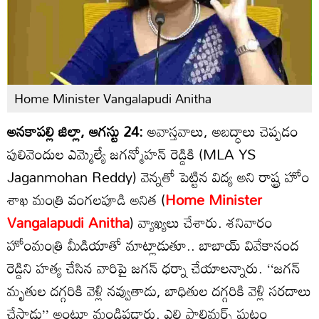
Home Minister Vangalapudi Anitha
అనకాపల్లి జిల్లా, ఆగస్టు 24:
అవాస్తవాలు, అబద్ధాలు చెప్పడం
పులివెందుల ఎమ్మెల్యే జగన్మోహన్ రెడ్డికి (MLA YS
Jaganmohan Reddy) వెన్నతో పెట్టిన విద్య అని రాష్ట్ర హోం
శాఖ మంత్రి వంగలపూడి అనిత (
Home Minister
Vangalapudi Anitha
) వ్యాఖ్యలు చేశారు. శనివారం
హోంమంత్రి మీడియాతో మాట్లాడుతూ.. బాబాయ్ వివేకానంద
రెడ్డిని హత్య చేసిన వారిపై జగన్ ధర్నా చేయాలన్నారు. ‘‘జగన్
మృతుల దగ్గరికి వెళ్లి నవ్వుతాడు, బాధితుల దగ్గరికి వెళ్లి సరదాలు
చేస్తాడు’’ అంటూ మండిపడ్డారు. ఎల్జి పాలిమర్స్ ఘటం