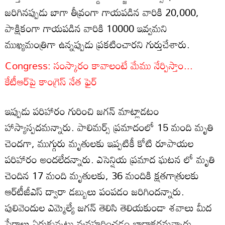
జరిగినప్పుడు బాగా తీవ్రంగా గాయపడిన వారికి 20,000,
పాక్షికంగా గాయపడిన వారికి 10000 ఇవ్వమని
ముఖ్యమంత్రిగా ఉన్నప్పుడు ప్రకటించారని గుర్తుచేశారు.
Congress: సంస్కారం కావాలంటే మేము నేర్పిస్తాం...
కేటీఆర్‌పై కాంగ్రెస్ నేత ఫైర్
ఇప్పుడు పరిహారం గురించి జగన్ మాట్లాడటం
హాస్యాస్పదమన్నారు. పాలిమర్స్ ప్రమాదంలో 15 మంది మృతి
చెందగా, ముగ్గురు మృతులకు ఇప్పటికీ కోటి రూపాయల
పరిహారం అందలేదన్నారు. ఎసెన్షియ ప్రమాద ఘటన లో మృతి
చెందిన 17 మంది మృతులకు, 36 మందికి క్షతగాత్రులకు
ఆర్‌టీజీఎస్ ద్వారా డబ్బులు పంపడం జరిగిందన్నారు.
పులివెందుల ఎమ్మెల్యే జగన్ తెలిసి తెలియకుండా శవాలు మీద
పేరాలు ఏరుకున్నట్టు వ్యవహరించడం బాధాకరమన్నారు.