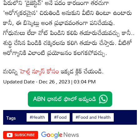
పేరులోని 'డైజెస్టివ్' అనే పదం కారణంగా తరచుగా
'ఆరోగ్యకరమైన' చిరుతిండి అనుకుని వీటిని తింటూ ఉంటారు
కానీ, ఈ బిస్కెట్లు అంత ప్రభావవంతంగా పనిచేయవు.
గోధుమలు లేదా వోట్ పిండిని కలిపి తయారుచేయవచ్చు కానీ..
శుద్ధి చేసిన పిండికి చక్కెరలను కలిగి తయారు చేస్తారు. వీటితో
ఆరోగ్యానికి ఎలాంటి ప్రయోజనం కలగకపోవచ్చు.
మరిన్ని
హెల్త్ న్యూస్ కోసం
ఇక్కడ క్లిక్ చేయండి.
Updated Date - Dec 26 , 2023 | 03:04 PM
#Health
#Food
#Food and Health
Tags
SUBSCRIBE