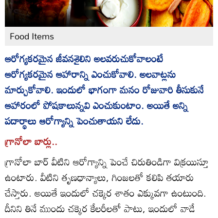
Food Items
ఆరోగ్యకరమైన జీవనశైలిని అలవరుచుకోవాలంటే
ఆరోగ్యకరమైన ఆహారాన్ని ఎంచుకోవాలి. అలవాట్లను
మార్చుకోవాలి. ఇందులో భాగంగా మనం రోజువారి తీసుకునే
ఆహారంలో పోషకాలున్నవి ఎంచుకుంటాం. అయితే అన్ని
పదార్థాలు ఆరోగ్యాన్ని పెంచుతాయని లేదు.
గ్రానోలా బార్లు..
గ్రానోలా బార్ వీటిని ఆరోగ్యాన్ని పెంచే చిరుతిండిగా విక్రయిస్తూ
ఉంటారు. వీటిని తృణధాన్యాలు, గింజలతో కలిపి తయారు
చేస్తారు. అయితే ఇందులో చక్కెర శాతం ఎక్కువగా ఉంటుంది.
దీనిని తినే ముందు చక్కెర కేలరీలతో పాటు, ఇందులో వాడే