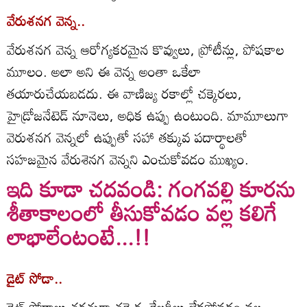
వేరుశనగ వెన్న..
వేరుశనగ వెన్న ఆరోగ్యకరమైన కొవ్వులు, ప్రోటీన్లు, పోషకాల
మూలం. అలా అని ఈ వెన్న అంతా ఒకేలా
తయారుచేయబడదు. ఈ వాణిజ్య రకాల్లో చక్కెరలు,
హైడ్రోజనేటెడ్ నూనెలు, అధిక ఉప్పు ఉంటుంది. మామూలుగా
వెరుశనగ వెన్నలో ఉప్పుతో సహా తక్కువ పదార్థాలతో
సహజమైన వేరుశెనగ వెన్నని ఎంచుకోవడం ముఖ్యం.
ఇది కూడా చదవండి: గంగవల్లి కూరను
శీతాకాలంలో తీసుకోవడం వల్ల కలిగే
లాభాలేంటంటే...!!
డైట్ సోడా..
డైట్ సోడాలు తరచుగా చక్కెర, కేలరీలు లేకపోవడం వల్ల