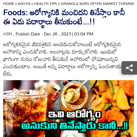
HOME
»
NAVYA
»
HEALTH TIPS
»
GRANOLA BARS OFTEN MARKET THEMSELVE
Foods: ఆరోగ్యానికి మంచిదని తినేస్తాం కానీ
ఈ ఏడు పదార్థాలు తీసుకుంటే...!!
ABN
, Publish Date - Dec 26 , 2023 | 03:04 PM
ఆరోగ్యకరమైన జీవనశైలిని అలవరుచుకోవాలంటే ఆరోగ్యకరమైన
ఆహారాన్ని ఎంచుకోవాలి. అలవాట్లను మార్చుకోవాలి. ఇందులో
భాగంగా మనం రోజువారి తీసుకునే ఆహారంలో పోషకాలున్నవి
ఎంచుకుంటాం. అయితే అన్ని పదార్థాలు ఆరోగ్యాన్ని పెంచుతాయని
లేదు.