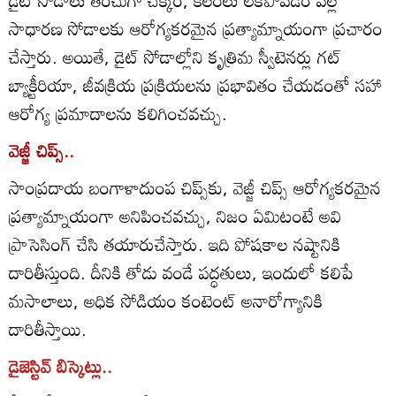
సాధారణ సోడాలకు ఆరోగ్యకరమైన ప్రత్యామ్నాయంగా ప్రచారం
చేస్తారు. అయితే, డైట్ సోడాల్లోని కృత్రిమ స్వీటెనర్లు గట్
బ్యాక్టీరియా, జీవక్రియ ప్రక్రియలను ప్రభావితం చేయడంతో సహా
ఆరోగ్య ప్రమాదాలను కలిగించవచ్చు.
వెజ్జీ చిప్స్..
సాంప్రదాయ బంగాళాదుంప చిప్స్‌కు, వెజ్జీ చిప్స్ ఆరోగ్యకరమైన
ప్రత్యామ్నాయంగా అనిపించవచ్చు, నిజం ఏమిటంటే అవి
ప్రాసెసింగ్‌ చేసి తయారుచేస్తారు. ఇది పోషకాల నష్టానికి
దారితీస్తుంది. దీనికి తోడు వండే పద్ధతులు, ఇందులో కలిపే
మసాలాలు, అధిక సోడియం కంటెంట్‌ అనారోగ్యానికి
దారితీస్తాయి.
డైజెస్టివ్ బిస్కెట్లు..