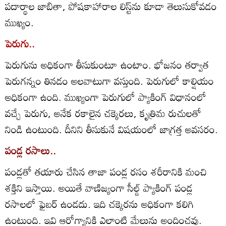
పదార్థాల జాబితా, పోషకాహారాల లిస్ట్‌ను కూడా తెలుసుకోవడం
ముఖ్యం.
పెరుగు..
పెరుగును అధికంగా తీసుకుంటూ ఉంటాం. భోజనం తర్వాత
పెరుగన్నం తినడం అలవాటుగా వస్తుంది. పెరుగులో కాల్షియం
అధికంగా ఉంది. ముఖ్యంగా పెరుగులో ప్యాకింగ్ విధానంలో
వచ్చే పెరుగు, అనేక రకాలైన చక్కెరలు, కృత్రిమ రుచులతో
నిండి ఉంటుంది. దీనిని తీసుకునే విషయంలో జాగ్రత్త అవసరం.
పండ్ల రసాలు..
పండ్లతో తయారు చేసిన తాజా పండ్ల రసం శరీరానికి మంచి
శక్తిని ఇస్తాయి. అయితే వాణిజ్యంగా సీల్డ్ ప్యాకింగ్ పండ్ల
రసాలలో ఫైబర్ ఉండదు. ఇది చక్కెరను అధికంగా కలిగి
ఉంటుంది. ఇవి ఆరోగ్యానికి ఎలాంటి మేలును అందించవు.