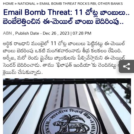
HOME
»
NATIONAL
»
EMAIL BOMB THREAT ROCKS RBI, OTHER BANKS
Email Bomb Threat: 11 చోట్ల బాంబులు..
బెంబేలెత్తించిన ఈ-మెయిల్ బాంబు బెదిరింపు..
ABN
, Publish Date - Dec 26 , 2023 | 07:28 PM
ఆర్థిక రాజధాని ముంబైలో 11 చోట్ల బాంబులు పెట్టినట్టు ఈ-మెయిల్
బాంబు బెదరింపు ఒకటి మంగళవారంనాడు తీవ్ర కలకలం రేపింది.
ఆర్బీఐ, మరో రెండు ప్రైవేటు బ్యాంకులను పేల్చివేస్తామని ఈ-మెయిల్
సెండర్ బెదిరించాడు. తాము 'ఖిలాఫత్ ఇండియా'కు చెందినట్టు అతను
క్లెయిమ్ చేసుకున్నాడు.