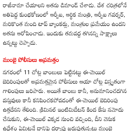
రాజీనామా చేయాలని అతను డిమాండ్ చేశాడు. దేశ చరిత్రలోనే
అతిపెద్ద కుంభకోణంలో ఆర్బీఐ, ఆర్థిక మంత్రి, ఆర్బీఐ గవర్నర్,
మరికొంత మంది టాప్ బ్యాంకర్లు, మంత్రుల ప్రమేయం ఉందని
అతను ఆరోపించాడు. ఇందుకు తమవద్ద తగినన్ని సాక్ష్యాలు
ఉన్నట్టు చెప్పాడు.
ముంబై పోలీసులు అప్రమత్తం
నగరంలో 11 చోట్ల బాంబులు పెట్టినట్టు ఈ-మెయిల్
బెదిరింపులతో అప్రమత్తమైన పోలీసులు ఆయా చోట్ల విస్తృతంగా
గాలింపులు జరిపారు. అయితే బాంబు కానీ, అనుమానించదగిన
వస్తువులు కానీ కనిపించకపోవడంతో ఈ-మెయిల్ బెదిరింపు
ఉత్తదేనని తేలింది. క్రిమినల్ ఇంటిమిడేటన్ కింద కేసు నమోదు
చేసుకుని, ఈ-మెయిల్ ఎక్కడ నుంచి వచ్చింది, దీని వెనుక
ఉద్దేశం ఏమిటనే దానిపై దర్యాప్తు జరుపుతున్నట్టు ముంబై