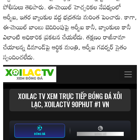
పోలీసులు తెలిపారు. ఈ-మెయిల్ హెచ్చరికల నేపథ్యంలో
ఆర్బీఐ, ఇతర బ్యాంకుల వద్ద భద్రతను మరింత పెంచారు. కాగా,
ఈ-మెయిల్ బాంబు బెదిరింపుపై ఆర్బీఐ కానీ, బ్యాంకులు కానీ
ఎలాంటి అధికారిక ప్రకటన చేయలేదు. తక్షణం రాజీనామా
చేయాలన్న డిమాండ్‌పై ఆర్థిక మంత్రి, ఆర్బీఐ గవర్నర్ సైతం
స్పందించలేదు.