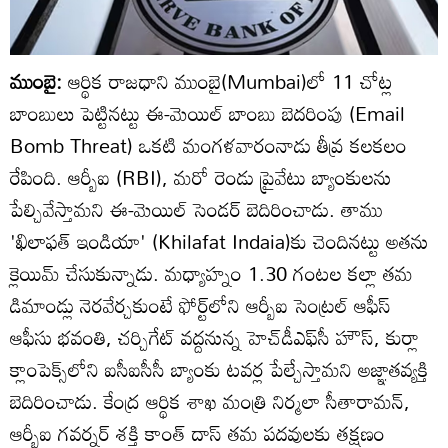
ముంబై:
ఆర్థిక రాజధాని ముంబై(Mumbai)లో 11 చోట్ల
బాంబులు పెట్టినట్టు ఈ-మెయిల్ బాంబు బెదరింపు (Email
Bomb Threat) ఒకటి మంగళవారంనాడు తీవ్ర కలకలం
రేపింది. ఆర్బీఐ (RBI), మరో రెండు ప్రైవేటు బ్యాంకులను
పేల్చివేస్తామని ఈ-మెయిల్ సెండర్ బెదిరించాడు. తాము
'ఖిలాఫత్ ఇండియా' (Khilafat Indaia)కు చెందినట్టు అతను
క్లెయిమ్ చేసుకున్నాడు. మధ్యాహ్నం 1.30 గంటల కల్లా తమ
డిమాండ్లు నెరవేర్చకుంటే ఫోర్ట్‌లోని ఆర్బీఐ సెంట్రల్ ఆఫీస్
ఆఫీసు భవంతి, చర్చిగేట్ వద్దనున్న హెచ్‌డీఎఫ్‌సీ హౌస్, కుర్లా
క్లాంపెక్స్‌లోని ఐసీఐసీసీ బ్యాంకు టవర్ల పేల్చేస్తామని అజ్ఞాతవ్యక్తి
బెదిరించాడు. కేంద్ర ఆర్థిక శాఖ మంత్రి నిర్మలా సీతారామన్,
ఆర్బీఐ గవర్నర్ శక్తి కాంత్ దాస్ తమ పదవులకు తక్షణం