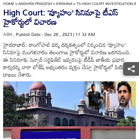
HOME
»
ANDHRA PRADESH
»
KRISHNA
»
TS HIGH COURT INVESTIGATION I
High Court: ‘వ్యూహం’ సినిమాపై టీఎస్
హైకోర్టులో విచారణ
ABN
, Publish Date - Dec 26 , 2023 | 11:32 AM
హైదరాబాద్: రాంగోపాల్ వర్మ దర్శకత్వంలో నిర్మించిన ‘వ్యూహం’
సినిమాపై మంగళవారం తెలంగాణ హైకోర్టులో విచారణ జరగనుంది.
ఈ సినిమాకు సెన్సార్ సర్టిఫికేట్ ఇవ్వడంపై టీడీపీ జాతీయ ప్రధాన
కార్యదర్శి నారా లోకేష్ అభ్యంతరం వ్యక్తం చేస్తూ హైకోర్టులో పిటిషన్
దాఖలు చేశారు.