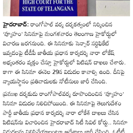
హైదరాబాద్:
రాంగోపాల్ వర్మ దర్శకత్వంలో నిర్మించిన
‘వ్యూహం’ సినిమాపై మంగళవారం తెలంగాణ హైకోర్టులో
విచారణ జరగనుంది. ఈ సినిమాకు సెన్సార్ సర్టిఫికేట్
ఇవ్వడంపై టీడీపీ జాతీయ ప్రధాన కార్యదర్శి నారా లోకేష్
అభ్యంతరం వ్యక్తం చేస్తూ హైకోర్టులో పిటిషన్ దాఖలు చేశారు.
కాగా ఈ సినిమా ఈనెల 29న విడుదల కావాల్సి ఉంది. దీనిపై
న్యాయస్థానం ప్రతివాదులకు నోటీసులు జారీ చేసింది.
ప్రముఖ దర్శకుడు రాంగోపాల్‌వర్మ రూపొందించిన ‘వ్యూహం’
సినిమా విడుదల నిలిచిపోయింది. ఈ సినిమాపై తెలుగుదేశం
పార్టీ జాతీయ ప్రధాన కార్యదర్శి నారా లోకేశ్‌ దాఖలు చేసిన
పిటిషన్‌ను విచారించిన హైదరాబాద్‌ సిటీ సివిల్‌ కోర్టు.. సినిమా
విడుదలను నిలిపివేయాలంటూ ఆదేశాలు జారీ చేసింది. ఓటీటీ,