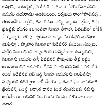
ఆన్‌లైన్‌, ఇంటర్నెట్‌, థియేటర్‌ సహా మరే వేదికల్లోనూ దీనిని
విడుదల చేయరాదని ఆదేశించింది. దర్శకుడు రాంగోపాల్‌వర్మ..
తెలుగుదేశం పార్టీని, తమ కుటుంబాన్ని ఇబ్బంది పెట్టేలా, తమ
ప్రతిష్ఠకు భంగం కలిగించేలా సినిమా తీశారని పిటిషన్‌లో లోకేశ్‌
పేర్కొన్నారు. తరఫు న్యాయవాది ఉన్నం మురళీధర్‌ వాదనలు
వినిపిస్తూ.. వ్యూహం సినిమాలో పిటిషనర్‌ కుటుంబ సభ్యులు,
పార్టీకి సంబంధించి అభ్యంతరకర సన్నివేశాలు ఉన్నాయని,
సినిమాను విడుదల చేస్తే పిటిషనర్‌ హక్కులకు తీవ్ర నష్టం
జరుగుతుందని తెలిపారు. దీనిని విచారించిన సిటీ సివిల్‌ కోర్టు
రెండో అడిషనల్‌ చీఫ్‌ జడ్జి సినిమా విడుదలను నిలిపివేస్తూ
మధ్యంతర ఉత్తర్వులు జారీ చేశారు. ప్రతివాదులైన రామదూత
క్రియేషన్స్‌ సంస్థ, నిర్మాత దాసరి కిరణ్‌ తదితరులకు సమన్లు
జారీచేశారు. తదుపరి విచారణను ఈ నెల 27కు వాయిదా
వేశారు.