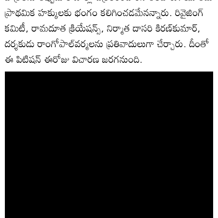
ప్రాథమిక హక్కులకు భంగం కలిగించడమేనన్నారు. రివైజింగ్‌
కమిటీ, రామదూత క్రియేషన్స్‌, నిర్మాత దాసరి కిరణ్‌కుమార్‌,
దర్శకుడు రాంగోపాల్‌వర్మలను ప్రతివాదులుగా చేర్చారు. దీంతో
ఈ పిటిషన్‌ ఈరోజు విచారణ జరగనుంది.