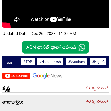
Updated Date - Dec 26 , 2023 | 11:32 AM
#TDP
#Nara Lokesh
#Vyooham
#High Court
Tags
SUBSCRIBE
కృష్ణ
మరిన్ని చదవండి
తాజావార్తలు
మరిన్ని చదవండి