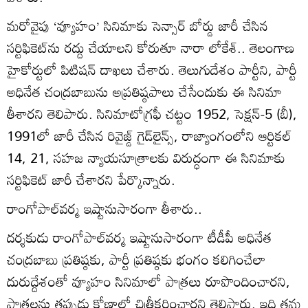
మరోవైపు ‘వ్యూహం’ సినిమాకు సెన్సార్‌ బోర్డు జారీ చేసిన
సర్టిఫికెట్‌ను రద్దు చేయాలని కోరుతూ నారా లోకేశ్‌.. తెలంగాణ
హైకోర్టులో పిటిషన్‌ దాఖలు చేశారు. తెలుగుదేశం పార్టీని, పార్టీ
అధినేత చంద్రబాబును అప్రతిష్ఠపాలు చేసేందుకు ఈ సినిమా
తీశారని తెలిపారు. సినిమాటోగ్రఫీ చట్టం 1952, సెక్షన్‌-5 (బీ),
1991లో జారీ చేసిన రివైజ్డ్‌ గైడ్‌లైన్స్‌, రాజ్యాంగంలోని ఆర్టికల్‌
14, 21, సహజ న్యాయసూత్రాలకు విరుద్ధంగా ఈ సినిమాకు
సర్టిఫికెట్‌ జారీ చేశారని పేర్కొన్నారు.
రాంగోపాల్‌వర్మ ఇష్టానుసారంగా తీశారు..
దర్శకుడు రాంగోపాల్‌వర్మ ఇష్టానుసారంగా టీడీపీ అధినేత
చంద్రబాబు ప్రతిష్ఠకు, పార్టీ ప్రతిష్ఠకు భంగం కలిగించేలా
దురుద్దేశంతో వ్యూహం సినిమాలో పాత్రలు రూపొందించారని,
పాత్రలను తప్పుడు కోణాల్లో చిత్రీకరించారని తెలిపారు. ఇది తమ