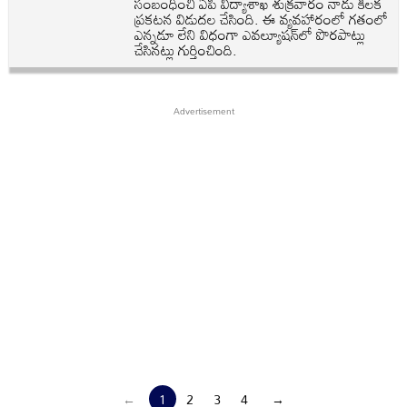
సంబంధించి ఏపీ విద్యాశాఖ శుక్రవారం నాడు కీలక
ప్రకటన విడుదల చేసింది. ఈ వ్యవహారంలో గతంలో
ఎన్నడూ లేని విధంగా ఎవల్యూషన్‌లో పొరపాట్లు
చేసినట్లు గుర్తించింది.
←
1
2
3
4
→