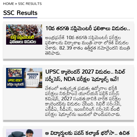
HOME
»
SSC RESULTS
SSC Results
10వ తరగతి సప్లిమెంటరీ ఫలితాలు విడుదల..
ఆంధ్రప్రదేశ్‌ 10వ తరగతి సప్లిమెంటరీ పరీక్షల
ఫలితాలను విద్యాశాఖ మంత్రి నారా లోకేశ్ విడుదల
చేశారు. 82.39 శాతం ఉత్తీర్ణత నమోదైందని మంత్రి
తెలిపారు.
UPSC క్యాలెండర్ 2027 విడుదల.. సివిల్
సర్వీసెస్, NDA పరీక్షల షెడ్యూల్స్ ఇవే!
దేశంలో అత్యున్నత ప్రభుత్వ ఉద్యోగాల భర్తీకి
పరీక్షలు నిర్వహించే యూనియన్ పబ్లిక్ సర్వీస్
కమిషన్, 2027 సంవత్సరానికి వార్షిక పరీక్షల
క్యాలెండర్‌ను విడుదల చేసింది. సివిల్ సర్వీసెస్,
ఎన్‌డీఏ, సీడీఎస్, ఇంజనీరింగ్ సర్వీసెస్ వంటి
పరీక్షల షెడ్యూల్‌ను ఇందులో పొందుపరిచారు.
ఆ విద్యార్థులకు పవన్ కల్యాణ్ భరోసా.. ఉచిత