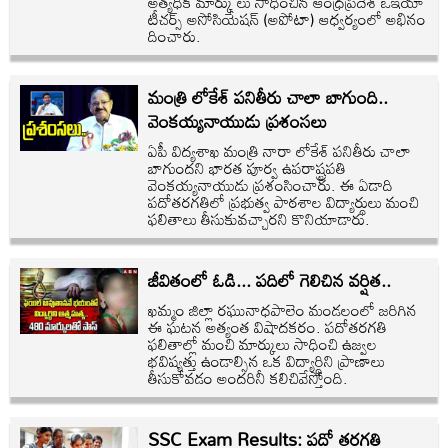
అత్యధిక మార్కు లు సాధించిన ఆంధ్రప్రదేశ్‌ ఒఇయా
టీచర్స్‌ అసోసియేషన్‌ (అపోటా) ఆధ్వర్యంలో అభినం
దించారు.
మంత్రి లోకేశ్ పనితీరు చాలా బాగుంది..
వెంకయ్యనాయుడు ప్రశంసలు
ఏపీ విద్యశాఖ మంత్రి నారా లోకేశ్ పనితీరు చాలా
బాగుందని భారత పూర్వ ఉపరాష్ట్రపతి
వెంకయ్యనాయుడు ప్రశంసించారు. ఈ ఏడాది
పదోతరగతిలో ప్రభుత్వ పాఠశాల విద్యార్థులు మంచి
ఫలితాలు తీసుకువచ్చారని కొనియాడారు.
జీవితంలో ఓడి... పదిలో గెలిచిన వర్షిత..
ఖమ్మం జిల్లా రఘునాధపాలెం మండలంలో జరిగిన
ఈ ఘటన అత్యంత విషాదకరం. పదోతరగతి
ఫలితాల్లో మంచి మార్కులు సాధించి ఉజ్వల
భవిష్యత్తు ఉండాల్సిన ఒక విద్యార్థిని ప్రాణాలు
తీసుకోవడం అందరినీ కలిచివేస్తోంది.
SSC Exam Results: పదో తరగతి