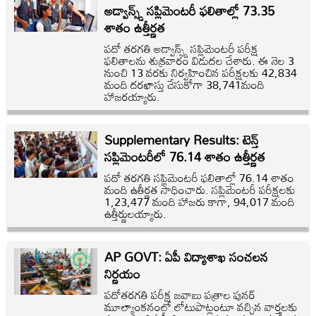
అడ్వాన్స్డ్‌ సప్లిమెంటరీ ఫలితాల్లో 73.35
శాతం ఉత్తీర్ణత
పదో తరగతి అడ్వాన్స్డ్‌ సప్లిమెంటరీ పరీక్ష
ఫలితాలను శుక్రవారం విడుదల చేశారు. ఈ నెల 3
నుంచి 13 వరకు నిర్వహించిన పరీక్షలకు 42,834
మంది దరఖాస్తు చేసుకోగా 38,741మంది
హాజరయ్యారు.
Supplementary Results: టెన్త్‌
సప్లిమెంటరీలో 76.14 శాతం ఉత్తీర్ణత
పదో తరగతి సప్లిమెంటరీ ఫలితాల్లో 76.14 శాతం
మంది ఉతీర్ణత సాధించారు. సప్లిమెంటరీ పరీక్షలకు
1,23,477 మంది హాజరు కాగా, 94,017 మంది
ఉత్తీర్ణులయ్యారు.
AP GOVT: ఏపీ విద్యాశాఖ సంచలన
నిర్ణయం
పదోతరగతి పరీక్ష జవాబు పత్రాల పునర్
మూల్యాంకనంలో లోటుపాట్లంటూ వచ్చిన వార్తలకు