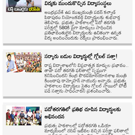
విద్యకు ముందుకొచ్చిన విద్యాసంస్థలు
ఆంధ్రప్రదేశ్ ఉప ముఖ్యమంత్రి పవన్ కల్యాణ్
పిఠాపురం నియోజకవర్గ విద్యార్థులకు శుభవార్త
తెలిపారు. ప్రభుత్వ పాఠశాలల్లో పదో తరగతి
పరీక్షల్లో 580కి పైగా మార్కులు సాధించిన
ప్రతిభావంతులైన విద్యార్థులకు ఉచితంగా ఉన్నత
విద్య అందించేందుకు చర్యలు ప్రారంభించారు.
సర్కారు బడుల విద్యార్థుల్లో గ్లోబల్‌ సత్తా!
రాష్ట్ర విద్యాశాఖలోని విప్లవాత్మక మార్పుల ప్రభావం..
తాజా పదో తరగతి ఫలితాల్లో స్పష్టంగా
కనిపించిందని కేంద్ర పౌరవిమానయానశాఖ మంత్రి
కింజరాపు రామ్మోహన్‌ నాయుడు అన్నారు. ప్రభుత్వ
పాఠశాలల విద్యార్థులు సైతం గ్లోబల్‌ స్థాయిలో పోటీ
పడే సత్తాను సాధించారని ప్రశంసించారు.
పదోతరగతిలో ప్రతిభ చూపిన విద్యార్థులకు
అభినందన
ప్రభుత్వ పాఠశాలల్లో పదోతరగతి ఒడియా
మాధ్యమంలో చదివి ఇటీవల వచ్చిన పరీక్షా ఫలితాల్లో