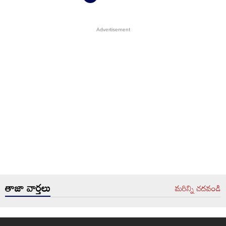
తాజా వార్తలు
మరిన్ని చదవండి