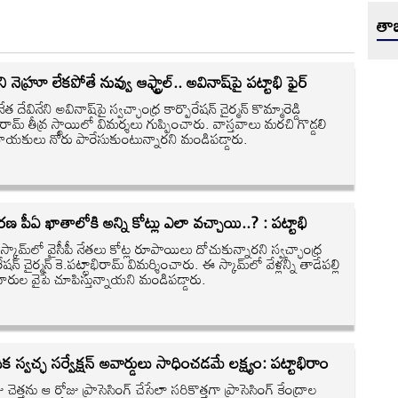
తాజ
ని నెహ్రూ లేకపోతే నువ్వు ఆఫ్ట్రాల్.. అవినాష్‌పై పట్టాభి ఫైర్
నేత దేవినేని అవినాష్‌పై స్వచ్ఛాంధ్ర కార్పొరేషన్ చైర్మన్ కొమ్మారెడ్డి
ిరామ్ తీవ్ర స్థాయిలో విమర్శలు గుప్పించారు. వాస్తవాలు మరచి గొడ్డలి
ీ నాయకులు నోరు పారేసుకుంటున్నారని మండిపడ్డారు.
ణ పీఏ ఖాతాలోకి అన్ని కోట్లు ఎలా వచ్చాయి..? : పట్టాభి
్ స్కామ్‌లో వైసీపీ నేతలు కోట్ల రూపాయిలు దోచుకున్నారని స్వచ్ఛాంధ్ర
రేషన్ చైర్మన్ కె.పట్టాభిరామ్ విమర్శించారు. ఈ స్కామ్‌లో వేళ్లన్నీ తాడేపల్లి
దారుల వైపే చూపిస్తున్నాయని మండిపడ్డారు.
ిక స్వచ్ఛ సర్వేక్షన్ అవార్డులు సాధించడమే లక్ష్యం: పట్టాభిరాం
 చెత్తను ఆ రోజు ప్రాసెసింగ్ చేసేలా సరికొత్తగా ప్రాసెసింగ్ కేంద్రాల