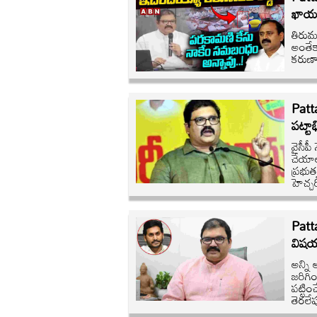
ఖాయం
తిరుమ
అంతేక
కరుణాక
Patt
పట్టాభ
వైసీప
చేయాల
ప్రభు
హెచ్చ
Patt
విషయ
అన్ని
జరిగిం
పట్టిం
తెరలే