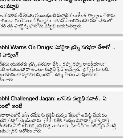
: పట్టాభి
ల పరకామణి కేసుకు సంబంధించి పట్టాభి పలు కీలక వ్యాఖ్యలు చేశారు.
ాకుండా ఈ కేసు రాజీ తీర్మానం జరిగిన పాలకమండలి సమావేశంలో
ర్ రెడ్డి పాల్గొన్న ఫోటోను పట్టాభి బయటపెట్టారు.
abhi Warns On Drugs: ఎవరైనా డ్రగ్స్ సరఫరా చేశారో ..
ి వార్నింగ్
ీ నేతలు యువతకు డ్రగ్స్ సరఫరా చేసి.. రప్పా రప్పా రాజకీయాలు
ని అనుకుంటారా అంటూ పట్టాభి ఫైర్ అయ్యారు. డ్రగ్స్‌పై కూటమి
త్వం కఠినంగా వ్యవహరిస్తుందని.. ఉక్కు పాదం మోపుతామని
రించారు.
abhi Challenged Jagan: జగన్‌కు పట్టాభి సవాల్.. ఏ
ంలో అంటే
 ఆధారాలతోనే జోగి రమేష్‌ను నకిలీ మద్యం కేసులో అరెస్టు చేయడం
దని పట్టాభి వెల్లడించారు. వైసీపీ నకిలీ మద్యం వివాదాన్ని పక్కదారి
చేందుకు ఏదో ఒక రకమైన కొత్త గ్రామాలకు మాజీ సీఎం జగన్మోహన్ రెడ్డి
పుతున్నారని ఆరోపించారు.