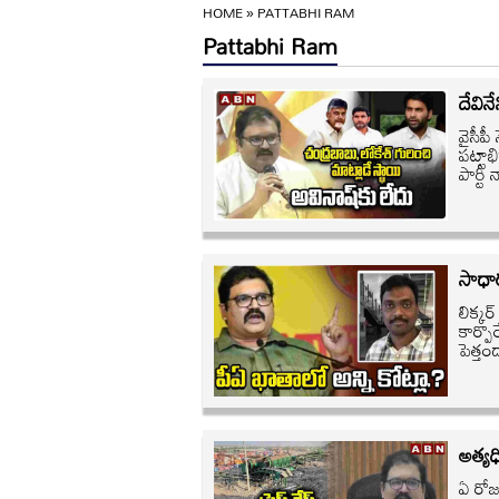
HOME
»
PATTABHI RAM
Pattabhi Ram
దేవినే
వైసీపీ 
పట్టాభ
పార్ట
సాధార
లిక్కర
కార్పొ
పెత్తం
అత్యధ
ఏ రోజు