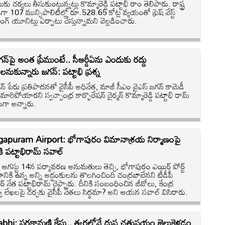
ుకు చర్యలు తీసుకుంటున్నట్లు కొమ్మారెడ్డి పట్టాభి రాం తెలిపారు. రాష్ట్ర
తంగా 107 మున్సిపాలిటీల్లో రూ.528.65 కోట్ల వ్యయంతో ఫ్రెష్ వేస్ట్
సింగ్ యూనిట్లు ఏర్పాటు చేస్తున్నామని వెల్లడించారు.
న్‌పై అంత ప్రేముంటే.. సీఆర్డీఏను ఎందుకు రద్దు
నుకున్నారు జగన్: పట్టాభి ప్రశ్న
న్ పేరు ప్రతిపాదనతో వైసీపీ అధినేత, మాజీ సీఎం వైఎస్ జగన్ కామెడీ
ా మారిపోయారని స్వచ్ఛాంధ్ర కార్పొరేషన్ చైర్మన్ కొమ్మారెడ్డి పట్టాభి రామ్
ంగా అన్నారు.
apuram Airport: భోగాపురం విమానాశ్రయ నిర్మాణంపై
ీకి పట్టాభిరామ్ సవాల్
ఆగస్టు 14న పర్యావరణ అనుమతులు తెచ్చి, భోగాపురం ఎయిర్ పోర్ట్
ణానికి ఉన్న అన్ని అడ్డంకులను తొలగించింది చంద్రబాబేనని టీడీపీ
్ నేత పట్టాభిరామ్ చెప్పారు. దీనికి సంబంధించిన జీవోలు, కేంద్ర
త్వ లేఖలపై చర్చకు వైసీపీ నేతలు సిద్ధమా? అని ఆయన సవాల్ విసిరారు.
bhi: పరకామణి కేసు.. త్వరలోనే దుష్ట చతుష్టయం జైలుకెళ్లడం