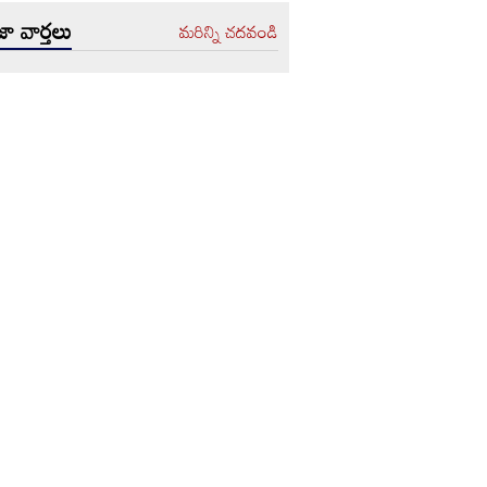
ా వార్తలు
మరిన్ని చదవండి