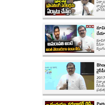
ఏర్పాట
వ్యాప్
ప్రాసె
మావిగ
చేయాల
మావిగ
పీస్‌గ
వ్యంగ
Bhog
వైసీప
2017 
నిర్మా
సీనియర
ప్రభు
Patta