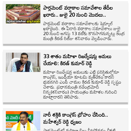
పార్లమెంట్ వర్షాకాల సమావేశాల తేదీల
ఖరారు.. జులై 20 నుంచి మొదలు..
పార్లమెంట్ వర్షాకాల సమావేశాలకు షెడ్యూల్‌
ఖరారైంది. ఈ ఏడాది వర్షాకాల సమావేశాలు జులై
20 నుంచి ఆగస్టు 13 వరకు కొనసాగనున్నట్లు కేంద్ర
మంత్రి కిరణ్ రిజిజు శనివారం వెల్లడించారు.
33 శాతం మహిళా రిజర్వేషన్లు అమలు
చేయాలి: కిరణ్ కుమార్ రెడ్డి
మహిళా రిజర్వేషన్ల అమలుకు ఎట్టి పరిస్థితుల్లోనూ
కాంగ్రెస్, ఇండియా కూటమి వ్యతిరేకం కాదని
భువనగిరి ఎంపీ చామల కిరణ్ కుమార్ రెడ్డి స్పష్టం
చేశారు. ప్రధానమంత్రి నరేంద్రమోదీ
నిన్న(శనివారం) సాయంత్రం మహిళల గురించి
మాట్లాడారని తెలిపారు.
నారీ శక్తికి కాంగ్రెస్ ద్రోహం చేసింది..
మహేశ్వర్ రెడ్డి ధ్వజం
పార్లమెంట్‌లో మహిళా బిల్లు వీగిపోవడం చీకటి