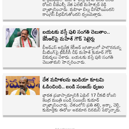
రోజని బీజేఎల్పీ నేత ఏలేటి మహేశ్వర్ రెడ్డి
వ్యాఖ్యానించారు. మహిళా బిల్లు వీగిపోయిందని
కాంగ్రెస్ వీర్రవీగుతోందని ధ్వజమెత్తారు.
బయటకు వస్తే పులి సంగతి చెబుతాం..
కేసీఆర్‌పై మహేశ్ గౌడ్ సెటైర్లు
బీఆర్ఎస్ అధినేత కేసీఆర్ జగిత్యాలలో పాల్గొననున్న
మీటింగ్‌పై టీపీసీసీ చీఫ్ మహేశ్ కుమార్ గౌడ్
విమర్శలు చేశారు. బయటకు వస్తే పులి సంగతి
చెబుతామని హెచ్చరించారు.
దేశ మహిళలను ఇండియా కూటమి
ఓడించింది.. బండి సంజయ్ ధ్వజం
భారత ప్రజాస్వామ్యానికి ఏప్రిల్ 17 చీకటి రోజని
కేంద్ర మంత్రి బండి సంజయ్ కుమార్
వ్యాఖ్యానించారు. దేశంలోని ప్రతి తల్లి, అక్కా, చెల్లి,
కుమార్తెకు ఈరోజు అవమాన దినమని పేర్కొన్నారు.