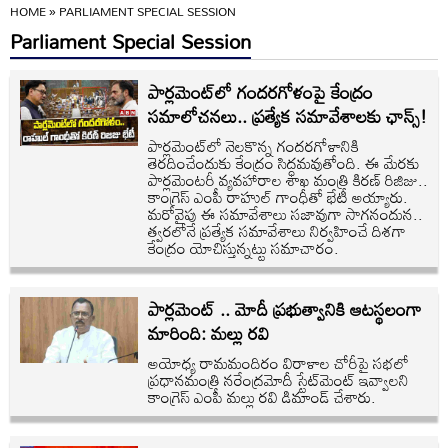
HOME
»
PARLIAMENT SPECIAL SESSION
Parliament Special Session
పార్లమెంట్‌లో గందరగోళంపై కేంద్రం
సమాలోచనలు.. ప్రత్యేక సమావేశాలకు ఛాన్స్!
పార్లమెంట్‌లో నెలకొన్న గందరగోళానికి
తెరదించేందుకు కేంద్రం సిద్ధమవుతోంది. ఈ మేరకు
పార్లమెంటరీ వ్యవహారాల శాఖ మంత్రి కిరణ్ రిజిజు..
కాంగ్రెస్ ఎంపీ రాహుల్ గాంధీతో భేటీ అయ్యారు.
మరోవైపు ఈ సమావేశాలు సజావుగా సాగనందున..
త్వరలోనే ప్రత్యేక సమావేశాలు నిర్వహించే దిశగా
కేంద్రం యోచిస్తున్నట్టు సమాచారం.
పార్లమెంట్ .. మోదీ ప్రభుత్వానికి ఆటస్థలంగా
మారింది: మల్లు రవి
అయోధ్య రామమందిరం విరాళాల చోరీపై సభలో
ప్రధానమంత్రి నరేంద్రమోదీ స్టేట్‌మెంట్ ఇవ్వాలని
కాంగ్రెస్ ఎంపీ మల్లు రవి డిమాండ్ చేశారు.