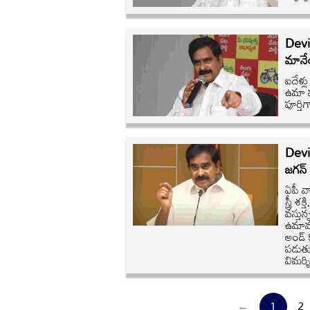
Devi
మానేయ్
ఐదేళ్ల
ఉమా మ
పూర్తి
Devin
జగన్ 
ఏపీ వ
స్త్రీ
వస్తు
ఉమామహ
అండ్ 
పడుతు
విమర్
←
1
2