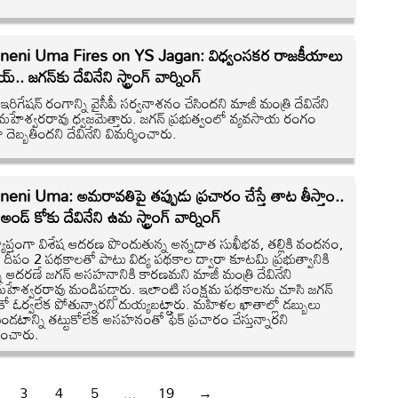
neni Uma Fires on YS Jagan: విధ్వంసకర రాజకీయాలు
.. జగన్‌కు దేవినేని స్ట్రాంగ్ వార్నింగ్
ు ఇరిగేషన్ రంగాన్ని వైసీపీ సర్వనాశనం చేసిందని మాజీ మంత్రి దేవినేని
హేశ్వరరావు ధ్వజమెత్తారు. జగన్ ప్రభుత్వంలో వ్యవసాయ రంగం
గా దెబ్బతిందని దేవినేని విమర్శించారు.
eni Uma: అమరావతిపై తప్పుడు ప్రచారం చేస్తే తాట తీస్తాం..
అండ్ కోకు దేవినేని ఉమ స్ట్రాంగ్ వార్నింగ్
్యాప్తంగా విశేష ఆదరణ పొందుతున్న అన్నదాత సుఖీభవ, తల్లికి వందనం,
 శక్తి, దీపం 2 పథకాలతో పాటు విద్య పథకాల ద్వారా కూటమి ప్రభుత్వానికి
న్న ఆదరణే జగన్ అసహనానికి కారణమని మాజీ మంత్రి దేవినేని
ేశ్వరరావు మండిపడ్డారు. ఇలాంటి సంక్షమ పథకాలను చూసి జగన్
కో ఓర్వలేక పోతున్నారని దుయ్యబట్టారు. మహిళల ఖాతాల్లో డబ్బులు
ండటాన్ని తట్టుకోలేక అసహనంతో ఫేక్ ప్రచారం చేస్తున్నారని
శించారు.
3
4
5
...
19
→