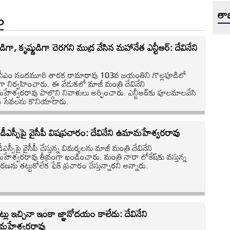
తాజ
o
ిగా, కృష్ణుడిగా చెరగని ముద్ర వేసిన మహానేత ఎన్టీఆర్: దేవినేని
సీఎం నందమూరి తారక రామారావు 103వ జయంతిని గొల్లపూడిలో
 నిర్వహించారు. ఈ వేడుకలో మాజీ మంత్రి దేవినేని
ేశ్వరరావు పాల్గొని నివాళులు అర్పించారు. ఎన్టీఆర్‌కు పూలమాలవేసి
సేవలను కొనియాడారు.
డీఎస్సీపై వైసీపీ విషప్రచారం: దేవినేని ఉమామహేశ్వరరావు
ీఎస్సీపై వైసీపీ చేస్తున్న విమర్శలను మాజీ మంత్రి దేవినేని
ేశ్వరరావు తీవ్రంగా ఖండించారు. మంత్రి నారా లోకేష్‌కు వస్తున్న
రణను తట్టుకోలేక ఫేక్ ప్రచారం చేస్తున్నారని అన్నారు.
ట్లు ఇచ్చినా ఇంకా జ్ఞానోదయం కాలేదు: దేవినేని
హేశ్వరరావు