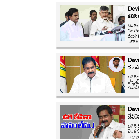
Devi
కలిసి
చింతల
చంద్ర
మంగళగ
ఇవాళ(
Devin
మండిప
జగన్‌ప
కోర్టు
మండిపడ
Devin
దేవినే
జగన్ ద
వెంకన్
వ్యాఖ్