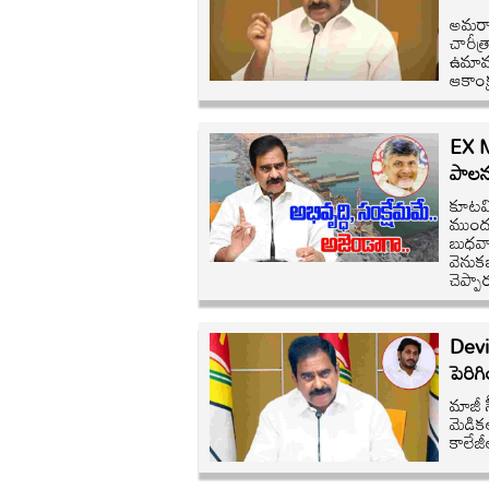
అమరావ
చారీత్
ఉమామహ
ఆకాంక్
EX M
పాలన
కూటమి
ముందు
బుధవా
వెనుకబ
చెప్పా
Devi
పెరిగి
మాజీ స
మెడికల
కాలేజ