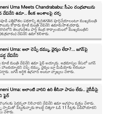
neni Uma Meets Chandrababu: సీఎం చంద్రబాబును
న దేవినేని ఉమా.. కీలక అంశాలపై చర్చ
పూడి ఎత్తిపోతల పథకాన్ని త్వరితగతిన పూర్తిచేయాలంటూ ముఖ్యమంత్రి
బాబును కోరారు మాజీ మంత్రి దేవినేని ఉమామహేశ్వరరావు.
ిరిలోని తెలుగుదేశం పార్టీ కేంద్ర కార్యాలయంలో ముఖ్యమంత్రిని
శుక్రవారం) దేవినేని ఉమా కలిశారు.
eni Uma: అలా చెప్పే దమ్ము, ధైర్యం లేదా?... జగన్‌పై
డ్డ దేవినేని
ై మాజీ మంత్రి దేవినేని ఉమా ఫైర్ అయ్యారు. అక్రమాస్తుల కేసులో జగన్‌
కు హాజరయ్యారని చెప్పే దమ్ము, ధైర్యం బ్లూ మీడియాకు లేదంటూ
్డారు. జగన్ ఆర్థిక ఉగ్రవాది అంటూ వ్యాఖ్యలు చేశారు.
eni Uma: అలాంటి వారిని ఉరి తీసినా పాపం లేదు.. వైసీపీపై
ని ఫైర్
ొంగలకు పెద్దన్నలా నిలిచారని దేవినేని ఉమా ఆగ్రహం వ్యక్తం చేశారు.
న స్వామితో పెట్టుకున్నారు కాబట్టే చిత్తుగా ఓడి 11 సీట్లకు పడిపోయారని
యలు చేశారు.