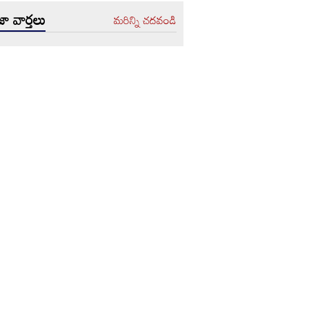
ా వార్తలు
మరిన్ని చదవండి