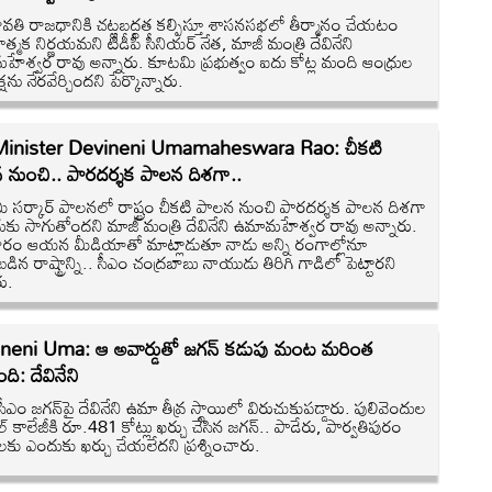
తి రాజధానికి చట్టబద్ధత కల్పిస్తూ శాసనసభలో తీర్మానం చేయటం
రాత్మక నిర్ణయమని టీడీపీ సీనియర్ నేత, మాజీ మంత్రి దేవినేని
ేశ్వర రావు అన్నారు. కూటమి ప్రభుత్వం ఐదు కోట్ల మంది ఆంధ్రుల
షను నేరవేర్చిందని పేర్కొన్నారు.
inister Devineni Umamaheswara Rao: చీకటి
 నుంచి.. పారదర్శక పాలన దిశగా..
 సర్కార్ పాలనలో రాష్ట్రం చీకటి పాలన నుంచి పారదర్శక పాలన దిశగా
కు సాగుతోందని మాజీ మంత్రి దేవినేని ఉమామహేశ్వర రావు అన్నారు.
రం ఆయన మీడియాతో మాట్లాడుతూ నాడు అన్ని రంగాల్లోనూ
డిన రాష్ట్రాన్ని.. సీఎం చంద్రబాబు నాయుడు తిరిగి గాడిలో పెట్టారని
రు.
neni Uma: ఆ అవార్డుతో జగన్ కడుపు మంట మరింత
ంది: దేవినేని
ీఎం జగన్‌పై దేవినేని ఉమా తీవ్ర స్థాయిలో విరుచుకుపడ్డారు. పులివెందుల
్ కాలేజీకి రూ.481 కోట్లు ఖర్చు చేసిన జగన్.. పాడేరు, పార్వతిపురం
ీలకు ఎందుకు ఖర్చు చేయలేదని ప్రశ్నించారు.