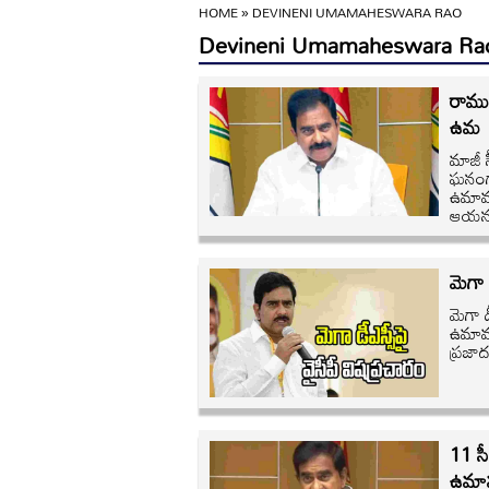
HOME
»
DEVINENI UMAMAHESWARA RAO
Devineni Umamaheswara Ra
రాముడ
ఉమ
మాజీ 
ఘనంగా
ఉమామహ
ఆయన 
మెగా 
మెగా డ
ఉమామహ
ప్రజాద
11 సీ
ఉమామ