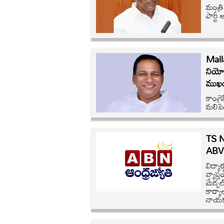
మంత్రి
పార్టీ
Malla
నియోజకవర్గంలో
కాంగ్
మలిపెద
TS NE
ABVP
విద్య
వ్యాప
మేడ్చల
కార్య
నాయక