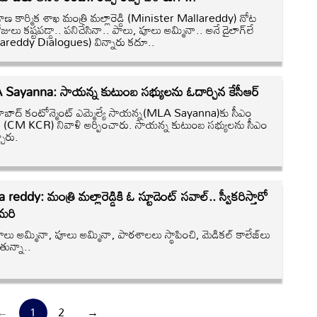
ాణ కార్మిక శాఖ మంత్రి మల్లారెడ్డి (Minister Mallareddy) నోట
ోజులు కష్టపడ్డా.. పనిచేసినా.. పాలు, పూలు అమ్మినా.. అనే డైలాగ్‌లే
areddy Dialogues) విన్నారు కదూ..
Sayanna: సాయన్న కుటుంబ సభ్యులను ఓదార్చిన కేసీఆర్
ద్రాబాద్‌ కంటోన్మెంట్‌ ఎమ్మెల్యే సాయన్న(MLA Sayanna)కు సీఎం
ర్ (CM KCR) నివాళి అర్పించారు. సాయన్న కుటుంబ సభ్యులను సీఎం
చారు.
 reddy: మంత్రి మల్లారెడ్డికి ఓ స్టూడెంట్ సవాల్.. స్వీకరిస్తారో
 మరి
ాలు అమ్మినా, పూలు అమ్మినా, పాఠశాలలు స్థాపించి, మెడికల్‌ కాలేజ్‌లు
తున్నా..
←
1
2
→