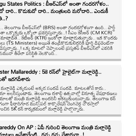
gu States Politics : బీఆర్ఎస్‌లో అంతా గందరగోళం..
ిదో దారి.. కొడుకుదో దారి.. మంత్రులది మరోదారి.. ఎందుకీ
ితి..?
.. తెలంగాణ బీఆర్ఎస్‌లో (BRS) అంతా గందరగోళంగా ఉంది.. పార్టీ
ా ఒక్కొక్కరు ఒక్కోలా ప్రవర్తిస్తున్నారు..! సీఎం కేసీఆర్‌ (CM KCR)
మాట్లాడితే.. కేటీఆర్ (KTR) ఇంకోలా మాట్లాడుతున్నారు.. ఇక కొందరు
లు (TS Ministers) అయితే తండ్రీకొడుకులిద్దరికీ పూర్తి డిఫరెంట్‌గా
డేస్తున్నారు..! ఒక్క మాటలో చెప్పాలంటే ప్రస్తుతం బీఆర్ఎస్‌లో ఎవరికి
మునా తీరేలా పరిస్థితి నెలకొంది..
ter Mallareddy : 5కె రన్‌లో హైలైట్‌గా మల్లారెడ్డి..
్పులతో ఇరగదీశారు
ి మల్లారెడ్డి ఎక్కడుంటే అక్కడ సందడే సందడి. మాటలతోనే కాదు..
ూ అలరిస్తుంటారు. తెలంగాణ దశాబ్ది ఉత్సవాల్లో వినూత్న వేషధారణలు
్రమాలతో మంత్రి మల్లారెడ్డి అందరినీ ఆకట్టుకుంటున్నారు. తెలంగాణ రన్
ంగా ఫీర్జాదిగూడ మున్సిపల్ కార్పొరేషన్ చెంగిచెర్ల చౌరస్తాలో
ించిన 5K రన్ కార్యక్రమంలో మల్లారెడ్డి పాల్గొన్నారు.
reddy On AP : ఏపీ గురించి తెలంగాణ మంత్రి మల్లారెడ్డి
 మాటలు అనేశారేంటి.. రచ్చ రచ్చ చేశారుగా..!