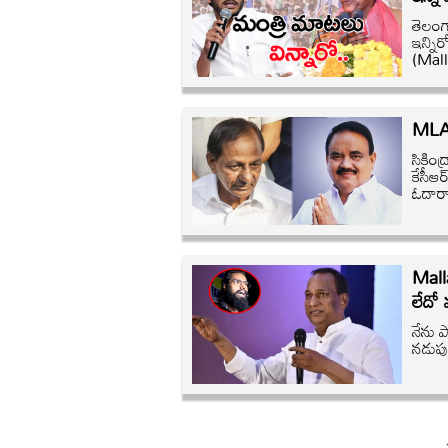
తెలంగ
ఇన్నిర
(Mall
MLA 
సికిం
కేసీఆ
ఓదార్
Malla
లేదో
నేను ప
నడుపు