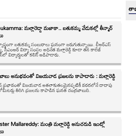
తాజ
kamma: మల్లారెడ్డా మజాకా.. బతుకమ్మ వేడుకల్లో తీన్మార్
ులు
్ర వ్యాప్తంగా బతుకమ్మ సంబురాలు ఘనంగా జరుగుతున్నాయి. బీఆర్ఎస్
్యే, సీఎంఆర్ విద్యా సంస్థల అధినేత మల్లారెడ్డి కూడా తన కాలేజ్
స్‌లో విద్యార్థులతో కలిసి ఆడిపాడారు.
రబాబు అనుభవంతో విజయవాడ ప్రజలను కాపాడారు : మల్లారెడ్డి
న్‌ ప్రభావంతో విజయవాడ అతలాకుతలమైనప్పటికీ వరదలోనే దాదాపు
లోమీటర్లు తిరిగి ప్రజలను కాపాడిన ఘనత చంద్రబాబుది.
ter Mallareddy: మంత్రి మల్లారెడ్డి అనుచరుడి ఇంట్లో
లు