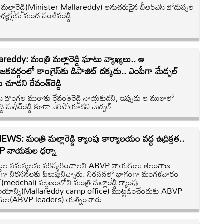
 మల్లారెడ్డి(Minister Mallareddy) అనుచరుడైన బీఆర్‌ఎస్‌ బోడుప్పల్‌
 అధ్యక్షుడు మంద సంజీవరెడ్డి
reddy: మంత్రి మల్లారెడ్డి ఘాటు వ్యాఖ్యలు.. ఆ
 కాంగ్రెస్‏కు డిపాజిట్‌ దక్కదు.. ఎంపీగా మేడ్చల్‌
ముఖం చూడని రేవంత్‏రెడ్డి
రెస్‌ దొంగల ముఠాకు రేవంత్‌రెడ్డి నాయకుడని, ఇప్పుడు ఆ ముఠాలో
్ది సుధీర్‌రెడ్డి కూడా చేరిపోయాడని మేడ్చల్‌
WS: మంత్రి మల్లారెడ్డి క్యాంపు కార్యాలయం వద్ద ఉద్రిక్తత..
 నాయకుల ధర్నా
ార్థుల సమస్యలను పరిష్కరించాలని ABVP నాయకులు తెలంగాణ
్తంగా నిరసనలకు పిలుపునిచ్చారు. నిరసనల్లో భాగంగా మంగళవారం
్(medchal) పట్టణంలోని మంత్రి మల్లారెడ్డి క్యాంపు
ాలయాన్ని(Mallareddy camp office) ముట్టడించేందుకు ABVP
ుల(ABVP leaders) యత్నించారు.