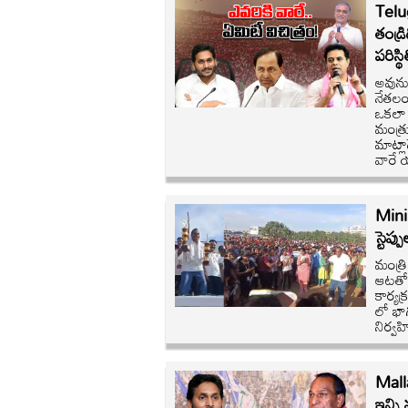
Telu
తండ్ర
పరిస్థ
అవును
నేతలంత
ఒకలా 
మంత్రు
మాట్లా
వారే య
Minis
స్టెప
మంత్ర
ఆటతోన
కార్యక
లో భాగ
నిర్వహ
Malla
ఇన్ని