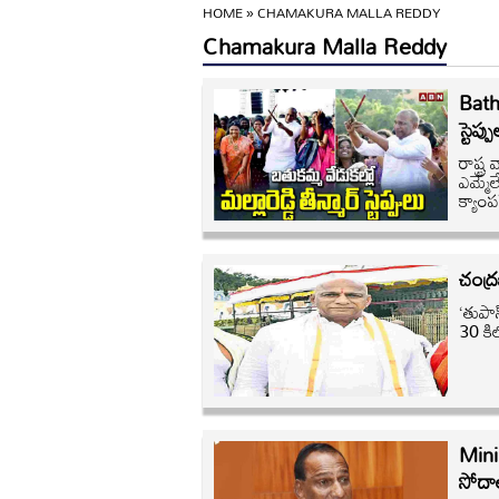
HOME
»
CHAMAKURA MALLA REDDY
Chamakura Malla Reddy
Bathu
స్టెప్ప
రాష్ట
ఎమ్మెల
క్యాంప
చంద్
‘తుపా
30 కి
Minis
సోదా