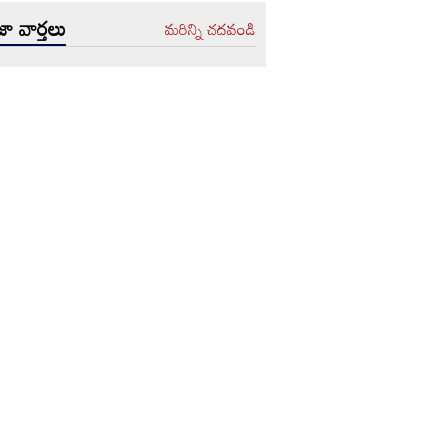
ా వార్తలు
మరిన్ని చదవండి