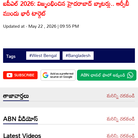
ఐపీఎల్ 2026: విజృంభించిన హైదరాబాద్ బ్యాటర్లు.. ఆర్సీబీ
ముందు భారీ టార్గెట్
Updated at - May 22 , 2026 | 09:55 PM
#West Bengal
#Bangladesh
Tags
SUBSCRIBE
తాజావార్తలు
మరిన్ని చదవండి
ABN వీడియోస్
మరిన్ని చదవండి
Latest Videos
మరిన్ని చదవండి