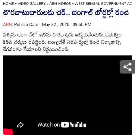
HOME
»
VIDEO GALLERY
»
ABN VIDEOS
»
WEST BENGAL GOVERNMENT ACCE
చొరబాటుదారులకు చెక్.. బెంగాల్ బోర్డర్లో కంచె
ABN
, Publish Date - May 22 , 2026 | 09:55 PM
పశ్చిమ బెంగాల్‌లో అక్రమ చొరబాట్లను అడ్డుకునేందుకు ప్రభుత్వం
కఠిన చర్యలు చేపట్టింది. బంగ్లాదేశ్ సరిహద్దుల్లో కంచె నిర్మాణాన్ని
వేగవంతం చేయాలని నిర్ణయించింది.