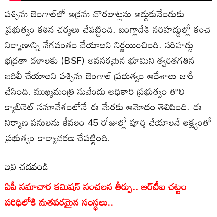
పశ్చిమ బెంగాల్‌లో అక్రమ చొరబాట్లను అడ్డుకునేందుకు
ప్రభుత్వం కఠిన చర్యలు చేపట్టింది. బంగ్లాదేశ్ సరిహద్దుల్లో కంచె
నిర్మాణాన్ని వేగవంతం చేయాలని నిర్ణయించింది. సరిహద్దు
భద్రతా దళాలకు (BSF) అవసరమైన భూమిని త్వరితగతిన
బదిలీ చేయాలని పశ్చిమ బెంగాల్ ప్రభుత్వం ఆదేశాలు జారీ
చేసింది. ముఖ్యమంత్రి సువేందు అధికారి ప్రభుత్వం తొలి
క్యాబినెట్ సమావేశంలోనే ఈ మేరకు ఆమోదం తెలిపింది. ఈ
నిర్మాణ పనులను కేవలం 45 రోజుల్లో పూర్తి చేయాలనే లక్ష్యంతో
ప్రభుత్వం కార్యాచరణ చేపట్టింది.
ఇవి చదవండి
ఏపీ సమాచార కమిషన్ సంచలన తీర్పు.. ఆర్‌టీఐ చట్టం
పరిధిలోకి మతపరమైన సంస్థలు..