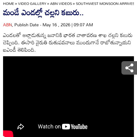
HOME
»
VIDEO GALLERY
»
ABN VIDEOS
»
SOUTHWEST MONSOON ARRIVES I
మండే ఎండల్లో చల్లని కబురు..
ABN
, Publish Date - May 16 , 2026 | 09:07 AM
ఎండలతో అల్లాడుతున్న జనానికి భారత వాతావరణ శాఖ చల్లని కబురు
చెప్పింది. ఈసారి నైరుతి రుతుపవనాలు ముందుగానే రాబోతున్నాయని
ఐఎండీ తెలిపింది.