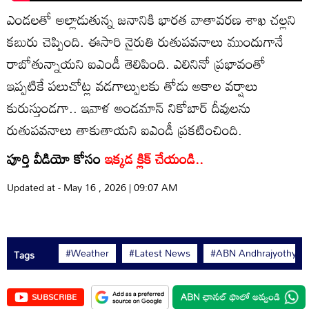
ఎండలతో అల్లాడుతున్న జనానికి భారత వాతావరణ శాఖ చల్లని
కబురు చెప్పింది. ఈసారి నైరుతి రుతుపవనాలు ముందుగానే
రాబోతున్నాయని ఐఎండీ తెలిపింది. ఎలినినో ప్రభావంతో
ఇప్పటికే పలుచోట్ల వడగాల్పులకు తోడు అకాల వర్షాలు
కురుస్తుండగా.. ఇవాళ అండమాన్ నికోబార్ దీవులను
రుతుపవనాలు తాకుతాయని ఐఎండీ ప్రకటించింది.
పూర్తి వీడియో కోసం
ఇక్కడ క్లిక్ చేయండి..
Updated at - May 16 , 2026 | 09:07 AM
#Weather
#Latest News
#ABN Andhrajyothy
Tags
SUBSCRIBE