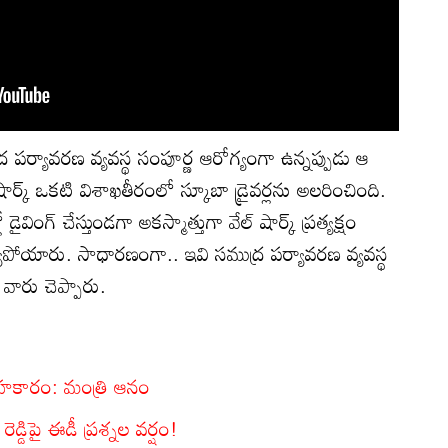
 పర్యావరణ వ్యవస్థ సంపూర్ణ ఆరోగ్యంగా ఉన్నప్పుడు ఆ
షార్క్ ఒకటి విశాఖతీరంలో స్కూబా డ్రైవర్లను అలరించింది.
ైవింగ్ చేస్తుండగా అకస్మాత్తుగా వేల్ షార్క్ ప్రత్యక్షం
ర్యపోయారు. సాధారణంగా.. ఇవి సముద్ర పర్యావరణ వ్యవస్థ
 వారు చెప్పారు.
 సహకారం: మంత్రి ఆనం
ెడ్డిపై ఈడీ ప్రశ్నల వర్షం!