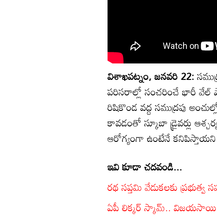
విశాఖపట్నం, జనవరి 22:
సముద్ర
పరిసరాల్లో సంచరించే భారీ వేల్ 
రిషికొండ వద్ద సముద్రపు అంచుల్లో డ
కావడంతో స్కూబా డ్రైవర్లు ఆశ్చ
ఆరోగ్యంగా ఉంటేనే కనిపిస్తాయని
ఇవి కూడా చదవండి...
రథ సప్తమి వేడుకలకు ప్రభుత్వ
ఏపీ లిక్కర్ స్కామ్.. విజయసాయి ర