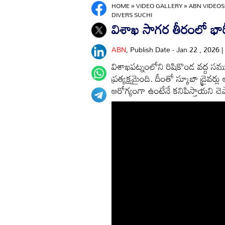
HOME
»
VIDEO GALLERY
»
ABN VIDEOS
DIVERS SUCHI
విశాఖ సాగర తీరంలో భా
ABN
, Publish Date - Jan 22 , 2026 
విశాఖపట్నంలోని రిషికొండ వద్ద సముద్ర
ప్రత్యక్షమైంది. దీంతో స్కూబా డ్రైవ
ఆరోగ్యంగా ఉంటేనే కనిపిస్తాయని చెప