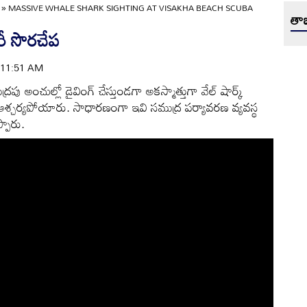
»
MASSIVE WHALE SHARK SIGHTING AT VISAKHA BEACH SCUBA
తాజ
రీ సొరచేప
| 11:51 AM
పు అంచుల్లో డైవింగ్ చేస్తుండగా అకస్మాత్తుగా వేల్ షార్క్
ర్లు ఆశ్చర్యపోయారు. సాధారణంగా ఇవి సముద్ర పర్యావరణ వ్యవస్థ
్పారు.