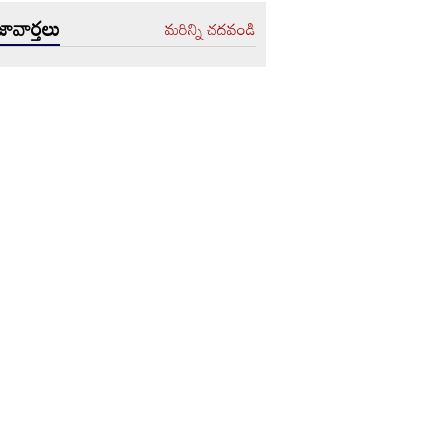
ావార్తలు
మరిన్ని చదవండి