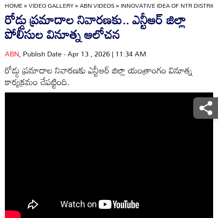
HOME
»
VIDEO GALLERY
»
ABN VIDEOS
»
INNOVATIVE IDEA OF ​​NTR DISTRI
రోడ్డు ప్రమాదాల నివారణకు.. ఎన్టీఆర్ జిల్లా
పోలీసుల వినూత్న ఆలోచన
ABN
, Publish Date - Apr 13 , 2026 | 11:34 AM
రోడ్డు ప్రమాదాల నివారణకు ఎన్టీఆర్ జిల్లా యంత్రాంగం వినూత్న
కార్యక్రమం చేపట్టింది.