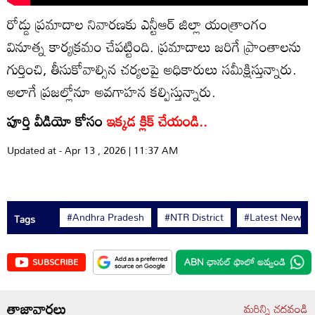
రోడ్డు ప్రమాదాల నివారణకు ఎన్టీఆర్ జిల్లా యంత్రాంగం
వినూత్న కార్యక్రమం చేపట్టింది. ప్రమాదాలు జరిగే ప్రాంతాలను
గుర్తించి, తీసుకోవాల్సిన చర్యలపై అధికారులు సమీక్షిస్తున్నారు.
అలాగే ప్రజల్లోనూ అవగాహన కల్పిస్తున్నారు.
పూర్తి వీడియో కోసం
ఇక్కడ క్లిక్ చేయండి..
Updated at - Apr 13 , 2026 | 11:37 AM
#Andhra Pradesh
#NTR District
#Latest News
Tags
SUBSCRIBE
తాజావార్తలు
మరిన్ని చదవండి