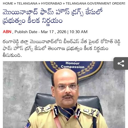
HOME
»
TELANGANA
»
HYDERABAD
»
TELANGANA GOVERNMENT ORDERS SI
మొయినాబాద్ ఫామ్ హౌస్ డ్రగ్స్ కేసులో
ప్రభుత్వం కీలక నిర్ణయం
ABN
, Publish Date - Mar 17 , 2026 | 10:30 AM
రంగారెడ్డి జిల్లా మొయినాబాద్‌లోని బీఆర్ఎస్ నేత పైలట్ రోహిత్ రెడ్డి
ఫామ్ హౌస్ డ్రగ్స్ కేసులో తెలంగాణ ప్రభుత్వం కీలక నిర్ణయం
తీసుకుంది.