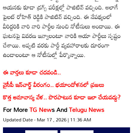
ఆయనకు కూడా డ్రగ్స్ పరీక్షల్లో పాజిటివ్ వచ్చింది. అలాగే
పైలట్ రోహిత్‌ రెడ్డికి పాజిటివ్ వచ్చింది. ఈ నేపథ్యంలో
వీరిద్దరికి వారి వారి పార్టీల నుంచి నోటీసులు అందాయి. ఈ
ఘటనపై వివరణ ఇవ్వాలంటూ వారికి ఆయా పార్టీలు స్పష్టం
చేశాయి. అప్పటి వరకు పార్టీ వ్యవహారాలకు దూరంగా
ఉండాలంటూ ఆ నోటీసుల్లో పేర్కొన్నాయి.
ఈ వార్తలు కూడా చదవండి..
వైసీపీ ఇన్‌చార్జ్ వీరంగం.. భయాందోళనలో ప్రజలు
కొత్త అమావాస్య వేళ.. పొరపాటున కూడా ఇలా చేయవద్దు?
For More
TG New
s And
Telugu News
Updated Date - Mar 17 , 2026 | 11:36 AM