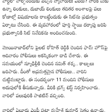
పార్టీలో పాల్గొనేందుకు వచ్చిన వ్యాపారులు ఎవరు? వారికి మీకు
ఉన్నా లింకులు, దుబాయ్‌ లింకులు తదితర అంశాలపై పలు
కోణాల్లో విషయాలను రాబట్టేందుకు ఈ సిట్‌ను ప్రభుత్వం
ఏర్పాటు చేసింది. ఈ వ్యవహారంలో పూర్తి స్థాయి దర్యాప్తు జరిపి
ప్రభుత్వానికి సిట్ నివేదికను అందించనుంది.
మొయినాబాద్‌లోని పైలట్ రోహిత్ రెడ్డికి చెందిన ఫామ్ హౌస్‌పై
ఆదివారం పోలీసులు అకస్మికంగా దాడి చేశారు. ఈ
సమయంలో న్యూఢిల్లీకి చెందిన నమిత్ శర్మ.. కాల్పులు
జరిపారు. దీంతో అప్రమత్తమైన పోలీసులు.. వారిని
చుట్టిముట్టారు. ఈ సందర్భంగా 11 మందిని పోలీసులు
అదుపులోకి తీసుకున్నారు. వీరికి డ్రగ్స్ టెస్ట్ నిర్వహించారు.
వారిలో పలువురికి పాజిటివ్ వచ్చింది.
వారిలో ఏలూరు ఎంపీ పుట్టా మహేశ్ కుమార్ సైతం ఉన్నారు.