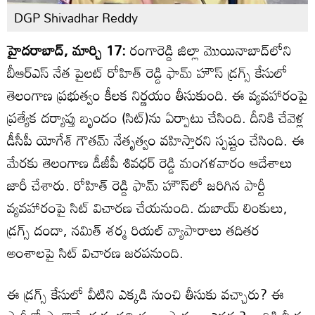
DGP Shivadhar Reddy
హైదరాబాద్, మార్చి 17:
రంగారెడ్డి జిల్లా మొయినాబాద్‌లోని
బీఆర్ఎస్ నేత పైలట్ రోహిత్ రెడ్డి ఫామ్ హౌస్ డ్రగ్స్ కేసులో
తెలంగాణ ప్రభుత్వం కీలక నిర్ణయం తీసుకుంది. ఈ వ్యవహారంపై
ప్రత్యేక దర్యాప్తు బృందం (సిట్)ను ఏర్పాటు చేసింది. దీనికి చేవెళ్ల
డీసీపీ యోగేశ్ గౌతమ్ నేతృత్వం వహిస్తారని స్పష్టం చేసింది. ఈ
మేరకు తెలంగాణ డీజీపీ శివధర్ రెడ్డి మంగళవారం ఆదేశాలు
జారీ చేశారు. రోహిత్ రెడ్డి ఫామ్ హౌస్‌లో జరిగిన పార్టీ
వ్యవహారంపై సిట్ విచారణ చేయనుంది. దుబాయ్ లింకులు,
డ్రగ్స్ దందా, నమిత్ శర్మ రియల్ వ్యాపారాలు తదితర
అంశాలపై సిట్ విచారణ జరపనుంది.
ఈ డ్రగ్స్ కేసులో వీటిని ఎక్కడి నుంచి తీసుకు వచ్చారు? ఈ