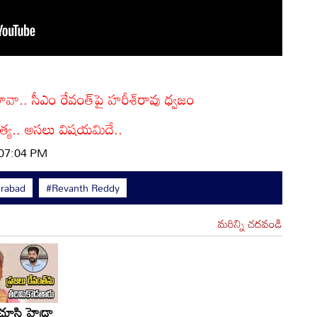
టావా.. సీఎం రేవంత్‌‌పై హరీశ్‌రావు ధ్వజం
 హత్య.. అసలు విషయమిదే..
 07:04 PM
rabad
#Revanth Reddy
మరిన్ని చదవండి
 చూసి హైడ్రా