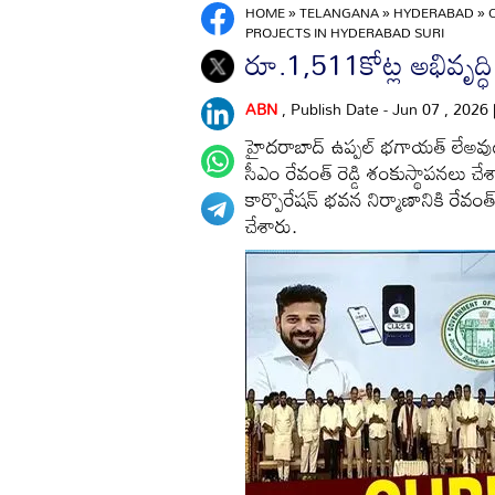
HOME
»
TELANGANA
»
HYDERABAD
»
PROJECTS IN HYDERABAD SURI
రూ.1,511కోట్ల అభివృద్ధ
ABN
, Publish Date - Jun 07 , 2026
హైదరాబాద్ ఉప్పల్ భగాయత్ లేఅవుట్
సీఎం రేవంత్ రెడ్డి శంకుస్థాపనలు చేశ
కార్పొరేషన్ భవన నిర్మాణానికి రేవ
చేశారు.