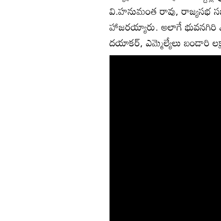
వి.హనుమంత రావు, రాజ్యసభ సభ్య
హాజరయ్యారు. అలాగే భువనగిరి ఎంపీ
దయాకర్, ఎమ్మెల్యేలు బండారి లక్ష్మార