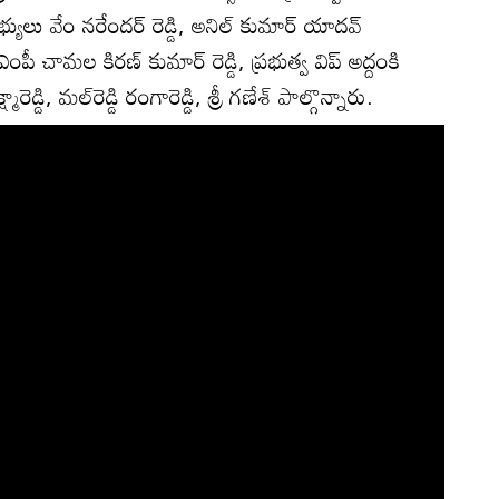
ులు వేం నరేందర్ రెడ్డి, అనిల్ కుమార్ యాదవ్
 చామ‌ల ‌కిర‌ణ్ కుమార్ రెడ్డి, ప్రభుత్వ విప్ అద్దంకి
ెడ్డి, మల్‌రెడ్డి రంగారెడ్డి, శ్రీ గణేశ్ పాల్గొన్నారు.