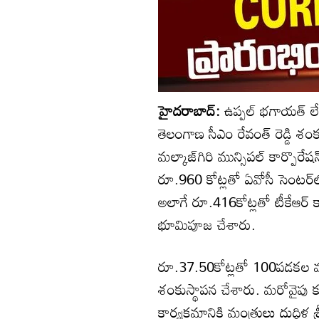
హైదరాబాద్:
ఉప్పల్ భగాయత్ లేఅ
తెలంగాణ సీఎం రేవంత్ రెడ్డి శంక
మల్కాజ్‌గిరి మున్సిపల్ కార్పొరే
రూ.960 కోట్లతో ఏవోసీ సెంటర్‌లో
అలాగే రూ.416కోట్లతో టీకేఆర్ కాలే
భూమిపూజ చేశారు.
రూ.37.50కోట్లతో 100పడకల మల్కాజ్‌
శంకుస్థాపన చేశారు. మరోవైపు క
కార్యక్రమానికి మంత్రులు దుద్దిళ