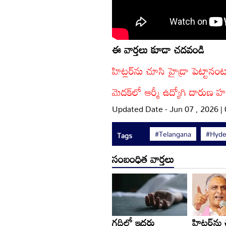
ఈ వార్తలు కూడా చదవండి
హిట్లర్‌ను చూసి హైడ్రా పెట్టానం
మెదక్‌లో ఆర్మీ ఉద్యోగి దారుణ
Updated Date - Jun 07 , 2026 |
#Telangana
#Hyde
Tags
సంబంధిత వార్తలు
గదిలో ఇద్దరు
హిట్లర్‌ను