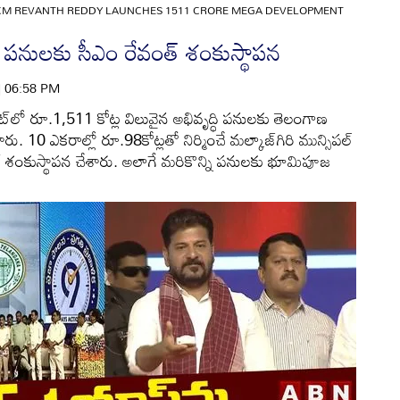
CM REVANTH REDDY LAUNCHES 1511 CRORE MEGA DEVELOPMENT
ి పనులకు సీఎం రేవంత్ శంకుస్థాపన
 | 06:58 PM
‌లో రూ.1,511 కోట్ల విలువైన అభివృద్ధి పనులకు తెలంగాణ
ారు. 10 ఎకరాల్లో రూ.98కోట్లతో నిర్మించే మల్కాజ్‌గిరి మున్సిపల్
ంత్ శంకుస్థాపన చేశారు. అలాగే మరికొన్ని పనులకు భూమిపూజ