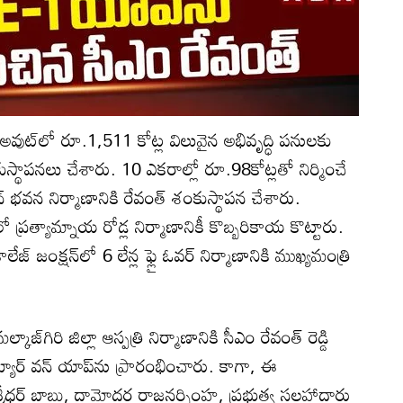
వుట్‌లో రూ.1,511 కోట్ల విలువైన అభివృద్ధి పనులకు
ుస్థాపనలు చేశారు. 10 ఎకరాల్లో రూ.98కోట్లతో నిర్మించే
షన్ భవన నిర్మాణానికి రేవంత్ శంకుస్థాపన చేశారు.
 ప్రత్యామ్నాయ రోడ్ల నిర్మాణానికీ కొబ్బరికాయ కొట్టారు.
జ్ జంక్షన్‌లో 6 లేన్ల ఫ్లై ఓవర్ నిర్మాణానికి ముఖ్యమంత్రి
గిరి జిల్లా ఆస్పత్రి నిర్మాణానికి సీఎం రేవంత్ రెడ్డి
్యూర్ వన్ యాప్‌ను ప్రారంభించారు. కాగా, ఈ
్ల శ్రీధ‌ర్ బాబు, దామోదర రాజనర్సింహ, ప్రభుత్వ సలహాదారు