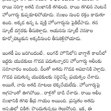
రాయి సరిగ్గా అతడి ముఖానికి తగిలింది. రాయి తగిలిన వెంటనే
హోంగార్డు కుప్పకూలిపోయాడు. ముఖం నుంచి రక్తం కారుతూ
ఉంది. అక్కడ ఉన్న ఓ వ్యక్తి హోంగార్డును పైకిలేపాడు. తన
స్కూటీ దగ్గరకు తీసుకెళ్లాడు. ఆయనను స్కూటీ వెనకాల
కూర్చోబెట్టుకుని అక్కడినుంచి తీసుకెళ్లిపోయాడు.
ఇంతకీ ఏం జరిగిందంటే.. లంగర్ హౌస్‌లోని బాగ్దాత్ కాలనీలో
ఇద్దరు యువకులు గొడవ పడుతున్నారని హోంగార్డు ఆలీంకు
సమాచారం అందింది. దీంతో అతడు గొడవ ఆపడానికి వెళ్లాడు.
గొడవ పడుతున్న యువకులకు సర్దిచెప్పే ప్రయత్నం చేశాడు.
అయితే, వారు అతడి మాటలు లెక్కచేయలేదు. హోంగార్డుపై
ఆగ్రహంతో ఊగిపోయి.. రాళ్లతో దాడి చేశారు. రాయి ఆలీం
ముఖానికి తగిలి తీవ్ర గాయం అయింది. ప్రస్తుతం అతడు
ఆస్పత్రిలో చికిత్స పొందుతున్నట్లు తెలుస్తోంది. ఇక, ఈ