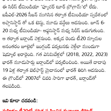
ఈ సిరీస్ టీమిండియా 'ఫ్యూచర్ టూర్ ప్రోగ్రామ్‌'లో లేదు.
ఐపీఎల్‌-2026 సీజ‌న్ ముగిసిన త‌ర్వాత టీమిండియా స్వదేశంలో
అఫ్గానిస్థాన్‌ తో ఒక టెస్టు, మూడు వ‌న్డేలు ఆడ‌నుంది. జూన్‌ 6-
20 మధ్య టీమిండియా- ఆఫ్గనిస్థాన్‌ మధ్య సిరీస్‌ జరుగుతుంది.
ఆ త‌ర్వాత ఐర్లాండ్ వెళ్లనుంది. అక్కడ రెండు టీ20 మ్యాచుల
అనంతరం జూలైలో ఇంగ్లండ్‌ పర్యటనకు వెళ్లేలా ముందుగా
షెడ్యూల్‌ ఖరారైంది. గత ఎనిమిదేళ్లలో (2018, 2022, 2023)
భారత్ మూడుసార్లు ఐర్లాండ్‌లో పర్యటించింది. అయితే దాదాపు
19 ఏళ్ల తర్వాత బెల్‌ఫాస్ట్‌ మైదానంలో భారత్ తిరిగి ఆడనుంది.
ఈ గ్రౌండ్‌లో 2007లో చివరి సారిగా భారత్, ఐర్లాండ్‌తో
తలపడింది.
ఇవి కూడా చదవండి:
మహిళల టీ20లో చరిత్ర సృష్టించిన రువాండా క్రికెటర్