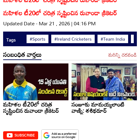
మహిళల టీ20లో చరిత్ర సృష్టించిన రువాండా క్రికెటర్
Updated Date - Mar 21 , 2026 | 04:16 PM
#Sports
#Ireland Cricketers
#Team India
#A
Tags
సంబంధిత వార్తలు
మరిన్ని చదవండి
మహిళల టీ20లో చరిత్ర
సంజూకు మామయ్యలాంటి
సృష్టించిన రువాండా క్రికెటర్
వాణ్ని: శశిథరూర్
SUBSCRIBE