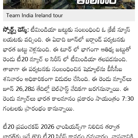
Team India Ireland tour
స్పోర్ట్స్ డెస్క్:
టీమిండియా జట్టుకు సంబంధించి ఓ క్రేజీ న్యూస్
బయటకు వచ్చింది. ఈ ఏడాది జూన్‌లో ఐర్లాండ్ పర్యటనకు
భారత జట్టు వెళ్లనుంది. ఈ టూర్ లో భాగంగా ఆతిథ్య జట్టుతో
రెండు టీ20 మ్యాచ్ ల సిరీస్ లో టీమిండియా తలపడనుంది.
తాజాగా ఈ పర్యటనకు సంబంధించిన షెడ్యూల్‌ను బీసీసీఐ
శనివారం అధికారికంగా విడుదల చేసింది. ఈ రెండు మ్యాచ్‌లు
జూన్ 26,28వ తేదిల్లో బెల్‌ఫాస్ట్ వేదికగా జరగనున్నాయి. ఈ
రెండు మ్యాచ్‌లు భారత కాలమానం ప్రకారం సాయంత్రం 7:30
గంటలకు ప్రారంభం కానున్నాయి.
టీ20 ప్రపంచకప్ 2026 ఛాంపియన్స్‌గా నిలిచిన తర్వాత
భారత్‌కు ఇదే తొలి టీ20 సిరీస్ కావడం గమనార్హం. వాస్తవానికి