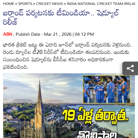
HOME
»
SPORTS
»
CRICKET NEWS
»
INDIA NATIONAL CRICKET TEAM IRELA
ఐర్లాండ్ పర్యటనకు టీమిండియా.. షెడ్యూల్
రిలీజ్
ABN
, Publish Date - Mar 21 , 2026 | 04:12 PM
భారత క్రికెట్ జట్టు ఈ ఏడాది జూన్‌లో ఐర్లాండ్ పర్యటనకు వెళ్లనుంది.
రెండు మ్యాచ్‌ల టీ20 సిరీస్‌లో టీమిండియా తలపడనుంది. ఇందుకు
సంబంధించిన షెడ్యూల్‌ను బీసీసీఐ శనివారం అధికారికంగా
ప్రకటించింది.