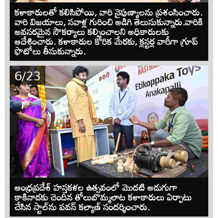
కళాకారులతో కలిసిపోయి, వారి నైపుణ్యాలను ప్రశంసించారు.
వారి విజయాలు, సవాళ్ల గురించి అడిగి తెలుసుకున్నారు.వారికి
అవసరమైన సౌకర్యాలు కల్పించాలని అధికారులకు
ఆదేశించారు. కళాకారుల కోరిక మేరకు, క్లస్టర్ల వారీగా గ్రూప్
ఫొటోలు తీసుకున్నారు.
6/23
ఆంధ్రప్రదేశ్ హస్తకళల ఉత్సవంలో మొదటి అడుగుగా
కాకినాడకు చెందిన తోలుబొమ్మలాట కళాకారులు ఏర్పాటు
చేసిన స్టాల్‌ను పవన్ కల్యాణ్ సందర్శించారు.