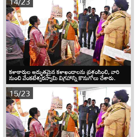
14/23
కళాకారుల అద్భుతమైన కళాఖండాలను ప్రశంసించి, వారి
నుంచి వేంకటేశ్వరస్వామి విగ్రహాన్ని కొనుగోలు చేశారు.
15/23