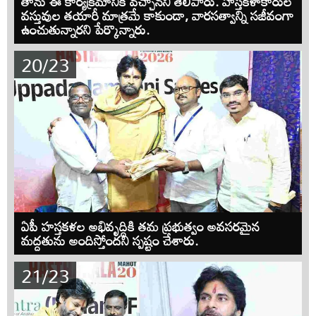
తాను ఈ కార్యక్రమానికి వచ్చానని తెలిపారు. హస్తకళాకారుల
వస్తువుల తయారీ మాత్రమే కాకుండా, వారసత్వాన్ని సజీవంగా
ఉంచుతున్నారని పేర్కొన్నారు.
20/23
ఏపీ హస్తకళల అభివృద్ధికి తమ ప్రభుత్వం అవసరమైన
మద్దతును అందిస్తోందని స్పష్టం చేశారు.
21/23