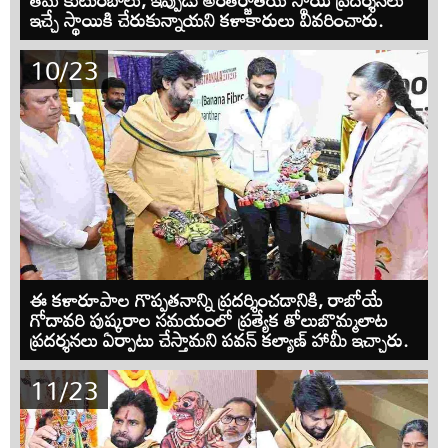
ఇచ్చే స్థాయికి చేరుకున్నాయని కళాకారులు వివరించారు.
10/23
ఈ కళారూపాల గొప్పతనాన్ని ప్రదర్శించడానికి, రాబోయే
గోదావరి పుష్కరాల సమయంలో ప్రత్యేక తోలుబొమ్మలాట
ప్రదర్శనలు ఏర్పాటు చేస్తామని పవన్ కల్యాణ్ హామీ ఇచ్చారు.
11/23