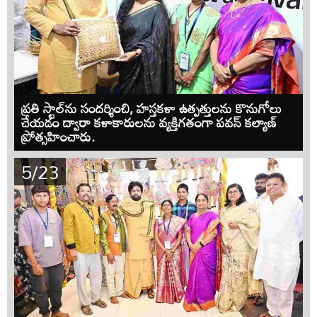
ప్రతి స్టాల్‌ను సందర్శించి, హస్తకళా ఉత్పత్తులను కొనుగోలు
చేయడం ద్వారా కళాకారులను వ్యక్తిగతంగా పవన్ కల్యాణ్
ప్రోత్సహించారు.
5/23