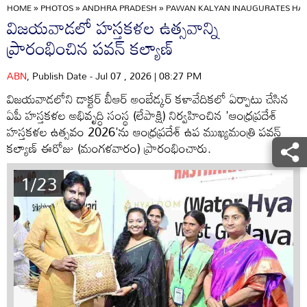
HOME
»
PHOTOS
»
ANDHRA PRADESH
»
PAWAN KALYAN INAUGURATES HAND
విజయవాడలో హస్తకళల ఉత్సవాన్ని
ప్రారంభించిన పవన్ కల్యాణ్
ABN
, Publish Date - Jul 07 , 2026 | 08:27 PM
విజయవాడలోని డాక్టర్ బీఆర్ అంబేడ్కర్ కళావేదికలో ఏర్పాటు చేసిన
ఏపీ హస్తకళల అభివృద్ధి సంస్థ (లేపాక్షి) నిర్వహించిన 'ఆంధ్రప్రదేశ్
హస్తకళల ఉత్సవం 2026'ను ఆంధ్రప్రదేశ్ ఉప ముఖ్యమంత్రి పవన్
కల్యాణ్ ఈరోజు (మంగళవారం) ప్రారంభించారు.
1/23