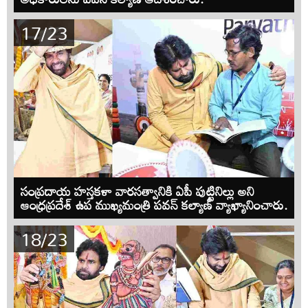
17/23
సంప్రదాయ హస్తకళా వారసత్వానికి ఏపీ పుట్టినిల్లు అని
ఆంధ్రప్రదేశ్ ఉప ముఖ్యమంత్రి పవన్ కల్యాణ్ వ్యాఖ్యానించారు.
18/23