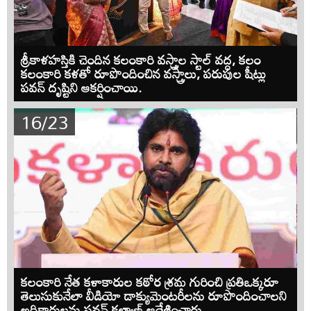
శ్రీకాళహస్తికి చెందిన కలంకారి వస్త్రాల స్టాల్ వద్ద, కలం
కలంకారి కళతో రూపొందించిన వస్త్రాలు, పరుపుల షీట్లు
పవన్ దృష్టిని ఆకర్షించాయి.
16/23
కలంకారి నేత కళాకారుల కఠోర శ్రమ గురించి ప్రతిఒక్కరూ
తెలుసుకునేలా వీడియో డాక్యుమెంటరీలను రూపొందించాలని
అధికారులను పవన్ కల్యాణ్ ఆదేశించారు.