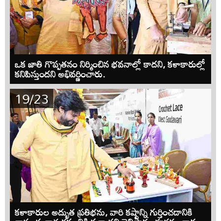
ఒక జాతి గొప్పతనం నిర్మించిన భవనాల్లో కాదని, కళాకారుల్లో
కనిపిస్తుందని అభివర్ణించారు.
19/23
కళాకారుల అద్భుత ప్రతిభను, వారి కష్టాన్ని గుర్తించడానికి