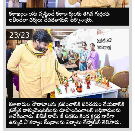
కళాఖండాలను సృష్టించే కళాకారులకు తగిన గుర్తింపు
లభించేలా చర్యలు చేపడతామని పేర్కొన్నారు.
23/23
కళాకారుల పోరాటాలను ప్రపంచానికి పరిచయం చేయడానికి
ప్రత్యేక డాక్యుమెంటరీలను రూపొందించాలని అధికారులను
ఆదేశించారు. వీబీజీ రామ్ జీ పథకం కింద క్లస్టర్ల వారీగా
ఉమ్మడి సౌకర్యాల కేంద్రాలను ఏర్పాటు చేస్తామని తెలిపారు.