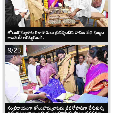
తోలుబొమ్మలాట కళాకారులు ప్రదర్శించిన రావణ వధ ఘట్టం
అందరినీ ఆకట్టుకుంది.
9/23
సంప్రదాయంగా తోలుబొమ్మలాటను జీవనోపాధిగా చేసుకున్న
తమ కుటుంబాలు, ఇప్పుడు అంతర్జాతీయ స్థాయి ప్రదర్శనలు