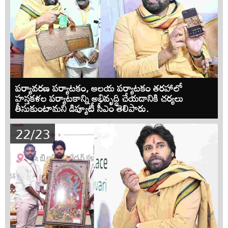
పర్యావరణ పర్యాటకం, ఆలయ పర్యాటకం తరహాలో
హస్తకళల పర్యాటకాన్ని అభివృద్ధి చేయడానికి చర్యలు
తీసుకుంటామని డిప్యూటీ సీఎం తెలిపారు.
22/23