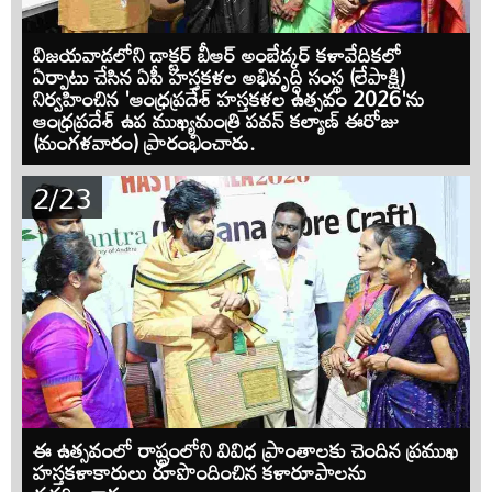
విజయవాడలోని డాక్టర్ బీఆర్ అంబేడ్కర్ కళావేదికలో
ఏర్పాటు చేసిన ఏపీ హస్తకళల అభివృద్ధి సంస్థ (లేపాక్షి)
నిర్వహించిన 'ఆంధ్రప్రదేశ్ హస్తకళల ఉత్సవం 2026'ను
ఆంధ్రప్రదేశ్ ఉప ముఖ్యమంత్రి పవన్ కల్యాణ్ ఈరోజు
(మంగళవారం) ప్రారంభించారు.
2/23
ఈ ఉత్సవంలో రాష్ట్రంలోని వివిధ ప్రాంతాలకు చెందిన ప్రముఖ
హస్తకళాకారులు రూపొందించిన కళారూపాలను