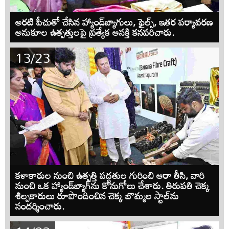
అరటి పీచుతో చేసిన హ్యాండ్‌బ్యాగులు, ఫైల్స్, ఇతర పర్యావరణ
అనుకూల ఉత్పత్తులపై ప్రత్యేక ఆసక్తి కనపరిచారు.
13/23
కళాకారుల నుంచి ఉత్పత్తి పద్ధతుల గురించి ఆరా తీసి, వారి
నుంచి ఒక హ్యాండ్‌బ్యాగ్‌ను కొనుగోలు చేశారు. తిరుపతి చెక్క
శిల్పకారులు రూపొందించిన చెక్క బొమ్మల స్టాల్‌ను
సందర్శించారు.