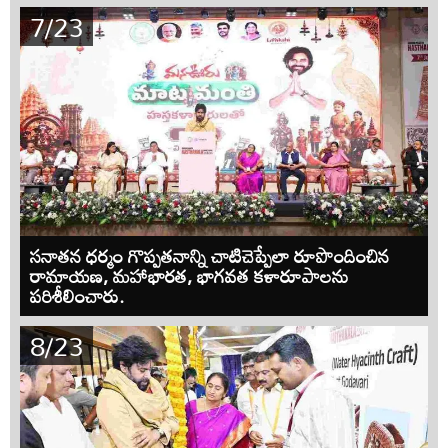
7/23
సనాతన ధర్మం గొప్పతనాన్ని చాటిచెప్పేలా రూపొందించిన
రామాయణ, మహాభారత, భాగవత కళారూపాలను
పరిశీలించారు.
8/23