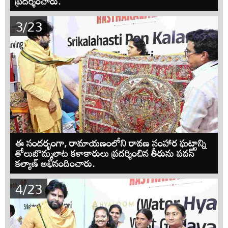
ప్రదర్శించారు.
3/23
ఈ సందర్భంగా, రామాయణంలోని రావణ సంహార ఘట్టాన్ని
తోలుబొమ్మలాట కళాకారులు ప్రదర్శించిన తీరును పవన్
కల్యాణ్ అభినందించారు.
4/23