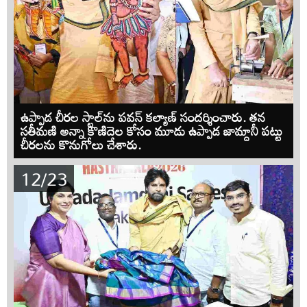
ఉప్పాడ చీరల స్టాల్‌ను పవన్ కల్యాణ్ సందర్శించారు. తన
సతీమణి అన్నా కొణిదెల కోసం మూడు ఉప్పాడ జామ్దానీ పట్టు
చీరలను కొనుగోలు చేశారు.
12/23