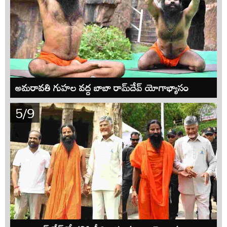
అమరావతి గుహల వద్ద బాబా రామ్‌దేవ్ యోగాభ్యాసం
5/9