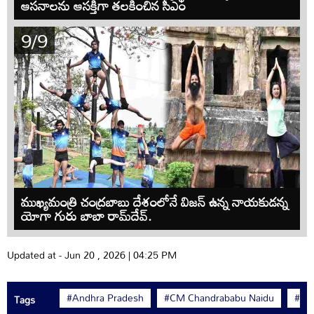
ఆసనాలను ఆసక్తిగా తలకించిన సీఎం
9/9
ముఖ్యమంత్రి చంద్రబాబు దేశంలోనే విజన్ ఉన్న నాయకుడన్న
యోగా గురు బాబా రామ్‌దేవ్.
Updated at - Jun 20 , 2026 | 04:25 PM
#Andhra Pradesh
#CM Chandrababu Naidu
#yog
Tags