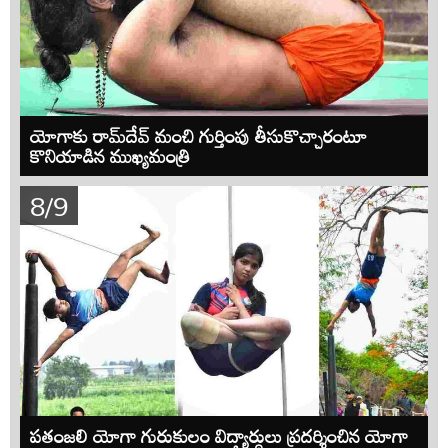
యోగాకు రామ్‌దేవ్ మంచి గుర్తింపు తీసుకొచ్చారంటూ
కొనియాడిన ముఖ్యమంత్రి
8/9
పతంజలి యోగా గురుకులం విద్యార్ధులు ప్రదర్శించిన యోగా