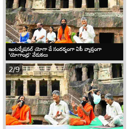
ఇంటర్నేషనల్ యోగా డే సందర్భంగా ఏపీ వ్యాప్తంగా
‘యోగాంధ్ర’ వేడుకలు
2/9