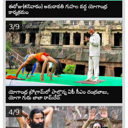
ఈరోజు(శనివారం) అమరావతి గుహల వద్ద యోగాంధ్ర
కార్యక్రమం
3/9
యోగాంధ్ర ప్రోగ్రామ్‌లో పాల్గొన్న ఏపీ సీఎం చంద్రబాబు,
యోగా గురు బాబా రామ్‌దేవ్
4/9