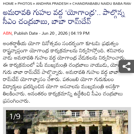
HOME
»
PHOTOS
»
ANDHRA PRADESH
»
CHANDRABABU NAIDU BABA RAMDE
అమరావతి గుహల వద్ద ‘యోగాంధ్ర’.. పాల్గొన్న
సీఎం చంద్రబాబు, బాబా రామ్‌దేవ్
ABN
, Publish Date - Jun 20 , 2026 | 04:19 PM
అంతర్జాతీయ యోగా దినోత్సవం సందర్భంగా కూటమి ప్రభుత్వం
రాష్ట్రవ్యాప్తంగా యోగాంధ్ర కార్యక్రమాలను నిర్వహిస్తోంది. శనివారం
నాడు అమరావతి గుహల వద్ద యోగాంధ్ర వేడుకలను నిర్వహించారు.
ఈ కార్యక్రమంలో ఏపీ ముఖ్యమంత్రి చంద్రబాబు నాయుడు, యోగా
గురు బాబా రామ్‌దేవ్‌ పాల్గొన్నారు. అమరావతి గుహల వద్ద బాబా
రామ్‌దేవ్ యోగాభ్యాసం చేశారు. పతంజలి యోగా గురుకులం
విద్యార్ధులు ప్రదర్శించిన యోగా ఆసనాలను ముఖ్యమంత్రి ఆసక్తిగా
తిలకించారు. అనంతరం కార్యక్రమాన్ని ఉద్దేశించి సీఎం చంద్రబాబు
ప్రసంగించారు.
1/9