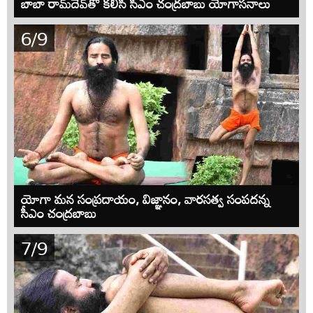
బాబా రామ్‌దేవ్‌తో కలిసి సీఎం చంద్రబాబు యోగాసనాలు
6/9
యోగా మన సంప్రదాయం, విజ్ఞానం, వారసత్వ సంపదన్న
సీఎం చంద్రబాబు
7/9