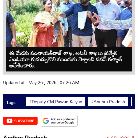
ఈ మేరకు పంచాయతీరాజ్ శాఖ, అటవీ శాఖలు ప్రత్యేక
ఎంఓయూ కుదుర్చుకొని ముందుకు వెళ్లాలని పవన్ కల్యాణ్
ఆదేశించారు.
Updated at - May 26 , 2026 | 07:26 AM
#Deputy CM Pawan Kalyan
#Andhra Pradesh
#
Tags
SUBSCRIBE
Andhra Pradesh
మరిన్ని చదవండి