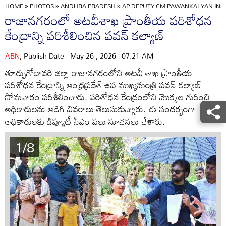
HOME
»
PHOTOS
»
ANDHRA PRADESH
»
AP DEPUTY CM PAWANKALYAN INS
రాజానగరంలో అటవీశాఖ ప్రాంతీయ పరిశోధన
కేంద్రాన్ని పరిశీలించిన పవన్ కల్యాణ్
ABN
, Publish Date - May 26 , 2026 | 07:21 AM
తూర్పుగోదావరి జిల్లా రాజానగరంలోని అటవీ శాఖ ప్రాంతీయ
పరిశోధన కేంద్రాన్ని ఆంధ్రప్రదేశ్ ఉప ముఖ్యమంత్రి పవన్ కల్యాణ్
సోమవారం పరిశీలించారు. పరిశోధన కేంద్రంలోని మొక్కల గురించి
అధికారులను అడిగి వివరాలు తెలుసుకున్నారు. ఈ సందర్భంగా
అధికారులకు డిప్యూటీ సీఎం పలు సూచనలు చేశారు.
1/8