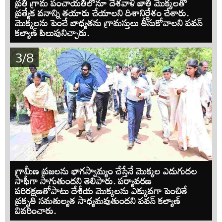
ప్రతి గ్రామ పంచాయతీలోనూ దేశవాళి జాతి మొక్కలతో
ప్రత్యేక వనాన్ని తయారు చేయాలని దిశానిర్దేశం చేశారు.
మొక్కలను పెంచే బాధ్యతను గ్రామస్తులు తీసుకోవాలని పవన్
కల్యాణ్ పిలుపునిచ్చారు.
3/8
గ్రామీణ ప్రజలను భాగస్వామ్యం చేస్తేనే మొక్కల ఎదుగుదల
సాఫీగా సాగుతుందని తెలిపారు. పర్యావరణ
పరిరక్షణతోపాటు దేశీయ మొక్కలను ఎక్కువగా పెంచితే
ప్రకృతి సమతుల్యత సాధ్యమవుతుందని పవన్ కల్యాణ్
వివరించారు.