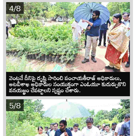
4/8
వెంటనే దీనిపై దృష్టి సారించి పంచాయతీరాజ్ అధికారులు,
అటవీశాఖ అధికారుల సంయుక్తంగా ఎంఓయూ కుదుర్చుకొని
వనయజ్ఞం చేపట్టాలని స్పష్టం చేశారు.
5/8