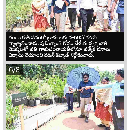
పంచాయతీ వనంతో గ్రామాలకు హరితహారమని
వ్యాఖ్యానించారు. వుడ్ బ్యాంక్ కోసం దేశీయ వృక్ష జాతి
మొక్కలతో ప్రతి గ్రామపంచాయతీలోనూ ప్రత్యేక వనాలు
ఏర్పాటు చేయాలని పవన్ కల్యాణ్ నిర్దేశించారు.
6/8