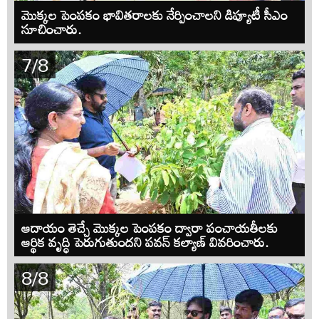
మొక్కల పెంపకం భావితరాలకు నేర్పించాలని డిప్యూటీ సీఎం
సూచించారు.
7/8
ఆదాయం తెచ్చే మొక్కల పెంపకం ద్వారా పంచాయతీలకు
ఆర్థిక వృద్ధి పెరుగుతుందని పవన్ కల్యాణ్ వివరించారు.
8/8