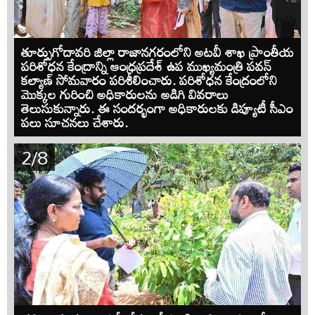
తూర్పుగోదావరి జిల్లా రాజానగరంలోని అటవీ శాఖ ప్రాంతీయ
పరిశోధన కేంద్రాన్ని ఆంధ్రప్రదేశ్ ఉప ముఖ్యమంత్రి పవన్
కల్యాణ్ సోమవారం పరిశీలించారు. పరిశోధన కేంద్రంలోని
మొక్కల గురించి అధికారులను అడిగి వివరాలు
తెలుసుకున్నారు. ఈ సందర్భంగా అధికారులకు డిప్యూటీ సీఎం
పలు సూచనలు చేశారు.
2/8