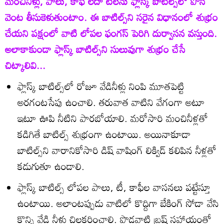
మంచినీళ్లు, పాలు, కాఫీ లేదా టీలను ఫ్లాస్క్‌ బాటిల్స్‌లో పోసి
వెంట తీసుకెళుతుంటాం. ఈ బాటిల్స్‌ని సరైన విధానంలో శుభ్రం
చేయని పక్షంలో వాటి లోపల ఫంగస్‌ పెరిగి దుర్వాసన వస్తుంది.
అలాకాకుండా ఫ్లాస్క్‌ బాటిల్స్‌ని సులువుగా శుభ్రం చేసే
చిట్కాలివి...
ఫ్లాస్క్‌ బాటిల్స్‌లో రోజూ వేడినీళ్లు నింపి మూతపెట్టి
అరగంటసేపు ఉంచాలి. తరువాత వాటిని వేగంగా అటూ
ఇటూ ఊపి నీటిని పారబోయాలి. మరోసారి మంచినీళ్లతో
కడిగితే బాటిల్స్‌ శుభ్రంగా ఉంటాయి. అయినాకూడా
బాటిల్స్‌ని వారానికోసారి డిష్‌ వాషింగ్‌ లిక్విడ్‌ కలిపిన నీళ్లతో
కడుగుతూ ఉండాలి.
ఫ్లాస్క్‌ బాటిల్స్‌ లోపల పాలు, టీ, కాఫీల వాసనలు పట్టేస్తూ
ఉంటాయి. అలాంటప్పుడు వాటిలో కొద్దిగా బేకింగ్‌ సోడా వేసి
కొన్ని వేడి నీళ్లు చిలకరించాలి. పొడవాటి బ్రష్‌ సహాయంతో