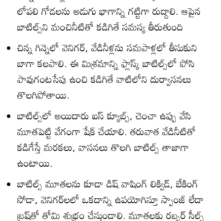
లోపలి గోడలను అడుగు భాగాన్ని గట్టిగా రుద్దాలి. ఆపైన
బాటిల్స్‌ని మంచినీటితో కడిగితే సమస్య తీరుతుంది
చిన్న గిన్నెలో వెనిగర్‌, వేడినీళ్లను సమపాళ్లలో తీసుకుని
బాగా కలపాలి. ఈ మిశ్రమాన్ని ఫ్లాస్క్‌ బాటిల్స్‌లో పోసి
పావుగంటసేపు ఉంచి కడిగితే వాటిలోని దుర్వాసనలు
తొలగిపోతాయి.
బాటిల్స్‌లో అయిదారు ఐస్‌ క్యూబ్స్‌, చెంచా ఉప్పు వేసి
మూతపెట్టి వేగంగా షేక్‌ చేయాలి. తరువాత వేడినీటితో
కడిగేస్తే మరకలు, వాసనలు తొలగి బాటిల్స్‌ తాజాగా
ఉంటాయి.
బాటిల్స్‌ మూతలను కూడా డిష్‌ వాషింగ్‌ లిక్విడ్‌, బేకింగ్‌
సోడా, వెనిగర్‌లలో ఒకదాన్ని ఉపయోగిస్తూ స్పాంజ్‌ లేదా
బ్రష్‌తో తోమి శుభ్రం చేస్తుండాలి. మూతలకు రబ్బర్‌ సీల్స్‌