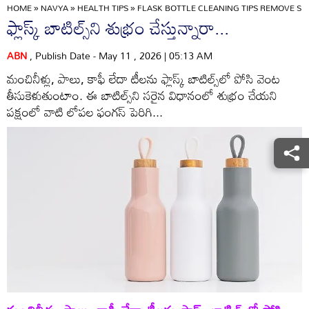
HOME
»
NAVYA
»
HEALTH TIPS
»
FLASK BOTTLE CLEANING TIPS REMOVE S
ఫ్లాస్క్‌ బాటిల్స్‌ని శుభ్రం చేస్తున్నారా...
ABN
, Publish Date - May 11 , 2026 | 05:13 AM
మంచినీళ్లు, పాలు, కాఫీ లేదా టీలను ఫ్లాస్క్‌ బాటిల్స్‌లో పోసి వెంట
తీసుకెళుతుంటాం. ఈ బాటిల్స్‌ని సరైన విధానంలో శుభ్రం చేయని
పక్షంలో వాటి లోపల ఫంగస్‌ పెరిగి...