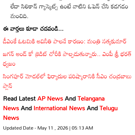
లేదా సిలికాన్‌ గ్యాస్కెట్స్‌ ఉంటే వాటిని ఓపెన్‌ చేసి కడగడం
మంచిది.
ఈ వార్తలు కూడా చదవండి...
డీఎంకే ఓటమికి అవినీతి పాలనే కారణం: మంత్రి సత్యకుమార్
జగన్ అండ్ కో క్రెడిట్ చోరీకి పాల్పడుతున్నారు.. ఎంపీ శ్రీ భరత్
ధ్వజం
సింగపూర్ మోడల్‌లో ఫిర్యాదుల పరిష్కారానికి సీఎం చంద్రబాబు
ప్లాన్
Read Latest
AP News
And
Telangana
News
And
International News
And
Telugu
News
Updated Date - May 11 , 2026 | 05:13 AM