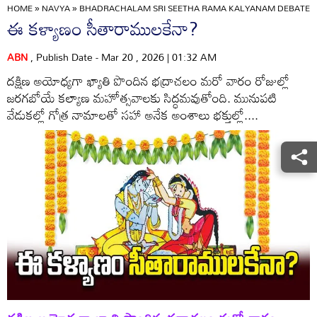
HOME
»
NAVYA
»
BHADRACHALAM SRI SEETHA RAMA KALYANAM DEBATE IS 
ఈ కళ్యాణం సీతారాములకేనా?
ABN
, Publish Date - Mar 20 , 2026 | 01:32 AM
దక్షిణ అయోధ్యగా ఖ్యాతి పొందిన భద్రాచలం మరో వారం రోజుల్లో
జరగబోయే కల్యాణ మహోత్సవాలకు సిద్ధమవుతోంది. మునుపటి
వేడుకల్లో గోత్ర నామాలతో సహా అనేక అంశాలు భక్తుల్లో....