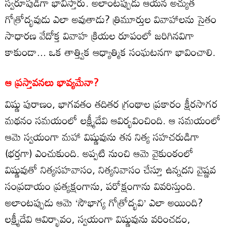
స్వరూపుడిగా భావిస్తారు. అలాంటప్పుడు ఆయన అచ్యుత
గోత్రోద్భవుడు ఎలా అవుతాడు? త్రిమూర్తుల వివాహాలను సైతం
సాధారణ వేదోక్త వివాహ క్రియల రూపంలో జరిగినవిగా
కాకుండా... ఒక తాత్త్విక ఆధ్యాత్మిక సంఘటనగా భావించాలి.
ఆ ప్రస్తావనలు భావ్యమేనా?
విష్ణు పురాణం, భాగవతం తదితర గ్రంథాల ప్రకారం క్షీరసాగర
మథనం సమయంలో లక్ష్మీదేవి ఆవిర్భవించింది. ఆ సమయంలో
ఆమె స్వయంగా మహా విష్ణువును తన నిత్య సహచరుడిగా
(భర్తగా) ఎంచుకుంది. అప్పటి నుంచి ఆమె వైకుంఠంలో
విష్ణువుతో నిత్యసహవాసం, నిత్యనివాసం చేస్తూ ఉన్నదని వైష్ణవ
సంప్రదాయం ప్రత్యక్షంగాను, పరోక్షంగాను వివరిస్తుంది.
అలాంటప్పుడు ఆమె ‘సౌభాగ్య గోత్రోద్భవి’ ఎలా అయింది?
లక్ష్మీదేవి ఆవిర్భావం, స్వయంగా విష్ణువును వరించడం,