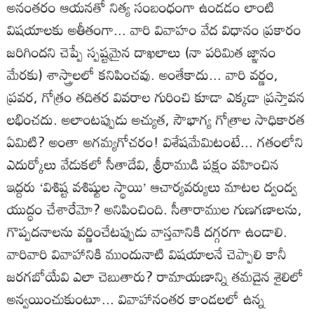
అనంతరం ఆయనతో నిత్య సంబంధంగా ఉండడం లాంటి
విషయాలకు అతీతంగా... వారి వివాహం వేద విధానం ప్రకారం
జరిగిందని చెప్పే స్పష్టమైన దాఖలాలు (నా పరిమిత జ్ఞానం
మేరకు) శాస్త్రాలలో కనిపించవు. అంతేకాదు... వారి వర్ణం,
ప్రవర, గోత్రం తదితర వివరాల గురించి కూడా ఎక్కడా ప్రస్తావన
లభించదు. అలాంటప్పుడు అచ్యుత, సౌభాగ్య గోత్రాల సాధికారత
ఏమిటి? అంతా అగమ్యగోచరం! విశేషమేమిటంటే... గతంలోని
ఎదుర్కోలు వేడుకలో సీతాదేవి, శ్రీరాముడి పక్షం వహించిన
ఇద్దరు ‘విశిష్ట వశిష్టుల స్థాయి’ ఆచార్యవర్యులు మాటల ద్వంద్వ
యుద్ధం చేశారేమో? అనిపించింది. సీతారాముల గుణగణాలను,
గొప్పదనాలను వర్ణించేటప్పుడు వాస్తవానికి దగ్గరగా ఉండాలి.
వారివారి వివాహానికి ముందునాటి విషయాలనే చెప్పాలి కానీ
జరగబోయేవి ఎలా చెబుతారు? రామాయణాన్ని తమదైన శైలిలో
అన్వయించుకుంటూ... వివాహానంతర కాండలలో ఉన్న