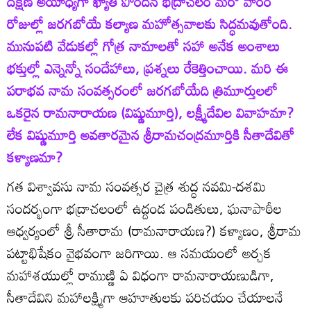
దక్షిణ అయోధ్యగా ఖ్యాతి పొందిన భద్రాచలం మరో వారం
రోజుల్లో జరగబోయే కల్యాణ మహోత్సవాలకు సిద్ధమవుతోంది.
మునుపటి వేడుకల్లో గోత్ర నామాలతో సహా అనేక అంశాలు
భక్తుల్లో ఎన్నెన్నో సందేహాలు, ప్రశ్నలు రేకెత్తించాయి. మరి ఈ
పరాభవ నామ సంవత్సరంలో జరగబోయేది త్రిమూర్తులలో
ఒకరైన రామనారాయణ (విష్ణుమూర్తి), లక్ష్మీదేవిల వివాహమా?
లేక విష్ణుమూర్తి అవతారమైన శ్రీరామచంద్రమూర్తికి సీతాదేవితో
కళ్యాణమా?
గత విశ్వావసు నామ సంవత్సర చైత్ర శుద్ధ నవమి-దశమి
సందర్భంగా భద్రాచలంలో ఉద్దండ పండితులు, ఘనాపాఠీల
ఆధ్వర్యంలో శ్రీ సీతారామ (రామనారాయణ?) కళ్యాణం, శ్రీరామ
పట్టాభిషేకం వైభవంగా జరిగాయి. ఆ సమయంలో అర్చక
మహాశయుల్లో రాముణ్ణి ఏ విధంగా రామనారాయణుడిగా,
సీతాదేవిని మహాలక్ష్మిగా ఆహూతులకు పరిచయం చేయాలనే