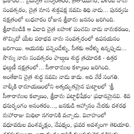
ప్రకారం... వైవస్వత మన్వంతరం, త్రేతాయుగం, విళంబి నామ
సంవత్సరం, చైత్ర మాస శుక్లపక్ష నవమి తిథి నాడు... పునర్వసు
నక్షత్రంలో బుధవారం రోజున శ్రీరామ జననం జరిగింది.
శ్రీరాముడికి ఆ ఏడాది చైత్ర బహుళ పంచమి నాడు నామకరణం,
తొమ్మిదో యేట పరాభవ నామ సంవత్సరంలో ఉపనయనం
జరిగాయి. ఆయనకు పన్నెండేళ్ళు, సీతకు ఆరేళ్ళు ఉన్నప్పుడు...
సౌమ్య నామ సంవత్సరం ఫాల్గుణ శుద్ధ త్రయోదశి - ఉత్తర
ఫల్గుణీ నక్షత్రంలో... సీతారాముల కళ్యాణం జరిగింది.
అంతేకాని చైత్ర శుద్ధ నవమి నాడు కాదు. అది వేరే సంగతి.
వాల్మీకి రామాయణంలోని అత్యద్భుతమైన ఘట్టాలలో ’శ్రీ
సీతారాముల కల్యాణం, శ్రీరామ పట్టాభిషేకం‘ ప్రధానమైనవి. శివ
ధనుర్భంగం అనంతరం..., జనకుడి ఆహ్వానం మేరకు దశరథ
మహారాజు మిథిలా నగరానికి వచ్చాడు. వివాహంలో
వధూవరుల వంశవృక్షం, నేపథ్యం, ప్రవర అవశ్యంగా తెలియాలి.