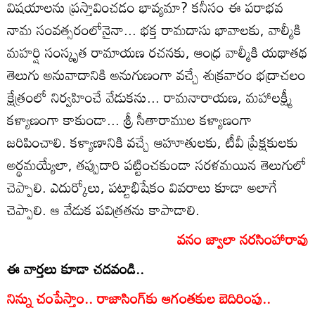
విషయాలను ప్రస్తావించడం భావ్యమా? కనీసం ఈ పరాభవ
నామ సంవత్సరంలోనైనా... భక్త రామదాసు భావాలకు, వాల్మీకి
మహర్షి సంస్కృత రామాయణ రచనకు, ఆంధ్ర వాల్మీకి యథాతథ
తెలుగు అనువాదానికి అనుగుణంగా వచ్చే శుక్రవారం భద్రాచలం
క్షేత్రంలో నిర్వహించే వేడుకను... రామనారాయణ, మహాలక్ష్మీ
కళ్యాణంగా కాకుండా... శ్రీ సీతారాముల కళ్యాణంగా
జరిపించాలి. కళ్యాణానికి వచ్చే ఆహూతులకు, టీవీ ప్రేక్షకులకు
అర్థమయ్యేలా, తప్పుదారి పట్టించకుండా సరళమయిన తెలుగులో
చెప్పాలి. ఎదుర్కోలు, పట్టాభిషేకం వివరాలు కూడా అలాగే
చెప్పాలి. ఆ వేడుక పవిత్రతను కాపాడాలి.
వనం జ్వాలా నరసింహారావు
ఈ వార్తలు కూడా చదవండి..
నిన్ను చంపేస్తాం.. రాజాసింగ్‌కు ఆగంతకుల బెదిరింపు..