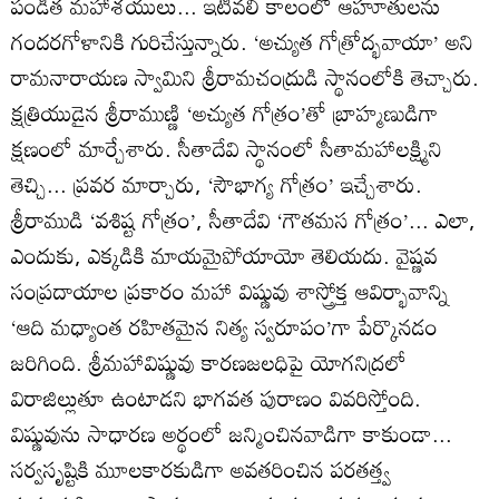
పండిత మహాశయులు... ఇటీవలి కాలంలో ఆహూతులను
గందరగోళానికి గురిచేస్తున్నారు. ‘అచ్యుత గోత్రోద్భవాయా’ అని
రామనారాయణ స్వామిని శ్రీరామచంద్రుడి స్థానంలోకి తెచ్చారు.
క్షత్రియుడైన శ్రీరాముణ్ణి ‘అచ్యుత గోత్రం’తో బ్రాహ్మణుడిగా
క్షణంలో మార్చేశారు. సీతాదేవి స్థానంలో సీతామహాలక్ష్మిని
తెచ్చి... ప్రవర మార్చారు, ‘సౌభాగ్య గోత్రం’ ఇచ్చేశారు.
శ్రీరాముడి ‘వశిష్ట గోత్రం’, సీతాదేవి ‘గౌతమస గోత్రం’... ఎలా,
ఎందుకు, ఎక్కడికి మాయమైపోయాయో తెలియదు. వైష్ణవ
సంప్రదాయాల ప్రకారం మహా విష్ణువు శాస్త్రోక్త ఆవిర్భావాన్ని
‘ఆది మధ్యాంత రహితమైన నిత్య స్వరూపం’గా పేర్కొనడం
జరిగింది. శ్రీమహావిష్ణువు కారణజలధిపై యోగనిద్రలో
విరాజిల్లుతూ ఉంటాడని భాగవత పురాణం వివరిస్తోంది.
విష్ణువును సాధారణ అర్థంలో జన్మించినవాడిగా కాకుండా...
సర్వసృష్టికి మూలకారకుడిగా అవతరించిన పరతత్త్వ