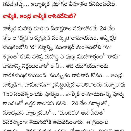
తపనే తప్ప... ఆధ్యాత్మిక వైభోగం ఏమాత్రం కనిపించలేదు.
వాల్మీకి, ఆంధ్ర వాల్మీకి రాసినదేమిటి?
వాల్మీకి మహర్షి కూర్చిన బీజాక్షరాల సమాహారమే 24 వేల
శ్లోకాల ’ధ్వని కావ్య’మైన సంస్కృత రామాయణం. అష్టాక్షరీ
మంత్రంలోని ‘ర’ శబ్దాన్ని, పంచాక్షరీ మంత్రంలోని ‘మ’
శబ్దంతో కలిపి వశిష్ట మహర్షి ఏ పుణ్య ముహూర్తంలో ‘రామ’
నామాన్ని నిర్ణయించారో కానీ... అది యుగయుగాలకు
తారకమంత్రమయింది. సంస్కృతం రానివారి కోసం.... ఆంధ్ర
వాల్మీకిగా, వాసుదాసుగా ప్రసిద్ధికెక్కిన వావిలికొలను సుబ్బారావు
150 సంవత్సరాలకు పూర్వం... వాల్మీకి రామాయణాన్ని పూర్వ
కాండలతో ఉత్తర కాండను కలిపి.. 24 వేల పద్యాలతో,
సులభమైన వ్యాఖ్యానంతో... ‘మందరం’ అనే పేరుతో
రసరమ్యంగా తెలుగులోకి అనువదించారు. ఆ గ్రంథాల