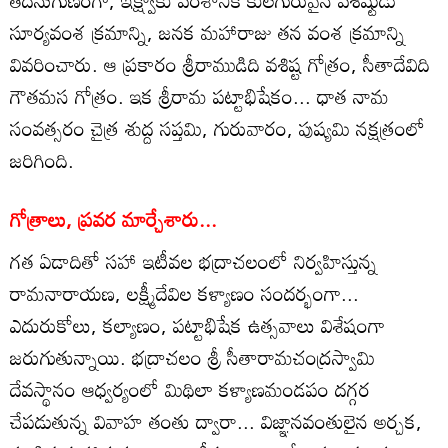
తదనుగుణంగా, ఇక్ష్వాకు వంశానికి కులగురువైన వశిష్టుడు
సూర్యవంశ క్రమాన్ని, జనక మహారాజు తన వంశ క్రమాన్ని
వివరించారు. ఆ ప్రకారం శ్రీరాముడిది వశిష్ట గోత్రం, సీతాదేవిది
గౌతమస గోత్రం. ఇక శ్రీరామ పట్టాభిషేకం... ధాత నామ
సంవత్సరం చైత్ర శుద్ద సప్తమి, గురువారం, పుష్యమి నక్షత్రంలో
జరిగింది.
గోత్రాలు, ప్రవర మార్చేశారు...
గత ఏడాదితో సహా ఇటీవల భద్రాచలంలో నిర్వహిస్తున్న
రామనారాయణ, లక్ష్మీదేవిల కళ్యాణం సందర్భంగా...
ఎదురుకోలు, కల్యాణం, పట్టాభిషేక ఉత్సవాలు విశేషంగా
జరుగుతున్నాయి. భద్రాచలం శ్రీ సీతారామచంద్రస్వామి
దేవస్థానం ఆధ్వర్యంలో మిథిలా కళ్యాణమండపం దగ్గర
చేపడుతున్న వివాహ తంతు ద్వారా... విజ్ఞానవంతులైన అర్చక,