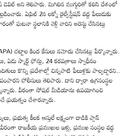
 డెవిల్‌ అని తెలిపారు. మిగిలిన ముగ్గురితో కలిసి దేశంలో
ల్లడించారు. ఏప్రిల్ 2న లక్నో రైల్వేస్టేషన్ వద్ద పేలుడుకు
తో ఘటనా స్థలానికి వెళ్లి వారిని అరెస్టు చేసినట్లు
A) చట్టాల కింద కేసులు నమోదు చేసినట్లు పేర్కొన్నారు.
, ఏడు స్మార్ట్ ఫోన్లు, 24 కరపత్రాలు స్వాధీనం
దితులు కొన్ని ప్రదేశాల్లో చిన్నపాటి పేలుళ్లకు పాల్పడ్డారని..
ు పంపారని పోలీసులు తెలిపారు. దాని ద్వారా ఉగ్రసంస్థల
ర్కొన్నారు. వీరంతా సోషల్ మీడియాను ఉపయోగించి
చే ప్రయత్నం చేశారన్నారు.
రక్కులు, ప్రభుత్వ కీలక ఆస్తులే లక్ష్యంగా దాడికి ప్లాన్
ాగే వీరంతా రాజకీయ ప్రముఖుల ఇళ్లు, ప్రముఖ సంస్థల వద్ద