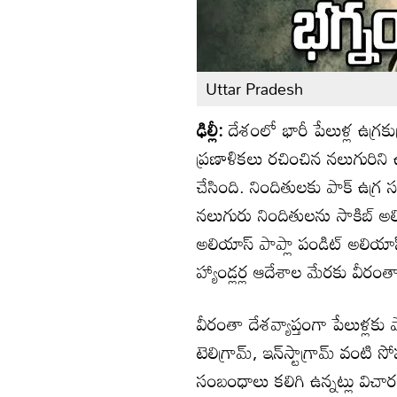
Uttar Pradesh
ఢిల్లీ:
దేశంలో భారీ పేలుళ్ల ఉగ్రకుట
ప్రణాళికలు రచించిన నలుగురిని ఉ
చేసింది. నిందితులకు పాక్‌ ఉగ్ర
నలుగురు నిందితులను సాకిబ్ అలియ
అలియాస్ పాప్లా పండిట్ అలియాస్ 
హ్యాండ్లర్ల ఆదేశాల మేరకు వీరంతా 
వీరంతా దేశవ్యాప్తంగా పేలుళ్లకు 
టెలిగ్రామ్, ఇన్‌స్టాగ్రామ్ వంటి 
సంబంధాలు కలిగి ఉన్నట్లు విచార