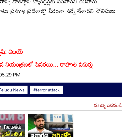
న్ని పాకిస్థానీ హ్యాండ్లర్లకు పంపారని తెలిపారు.
ు ప్రముఖ ప్రదేశాల్లో వీరంతా సర్వే చేశారని పోలీసులు
కృషి: విజయ్
 నియంత్రణలో పినరయి... రాహుల్ విసుర్లు
 05:29 PM
Telugu News
#terror attack
మరిన్ని చదవండి