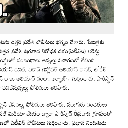
్రను ఉత్తర్ ప్రదేశ్ పోలీసులు భగ్నం చేశారు. పేలుళ్లకు
త్తర ప్రదేశ్ ఉగ్రవాద నిరోధక దళం(ఏటీఎస్) అరెస్టు
 సంస్థలతో సంబంధాలు ఉన్నట్లు విచారణలో తేలింది.
ాస్ డెవిల్, వికాస్ గెహ్లావత్ అలియాస్ రౌనక్, లోకేశ్
బాబు అలియాస్ సంజు, అర్బాబ్‌గా గుర్తించారు. పాకిస్థాన్
పనిచేస్తున్నట్లు పోలీసులు తెలిపారు.
ప్లాన్ చేసినట్లు పోలీసులు తెలిపారు. నలుగురు నిందితులు
సోషల్ మీడియా వేదికల ద్వారా పాకిస్థాన్ తీవ్రవాద గ్రూపులతో
ణలో ఏటీఎస్ పోలీసులు గుర్తించారు. ప్రధాన నిందితుడు