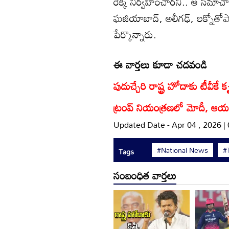
రెక్కీ నిర్వహించారని.. ఆ సమాచారా
ఘజియాబాద్, అలీగఢ్, లక్నోతోపాట
పేర్కొన్నారు.
ఈ వార్తలు కూడా చదవండి
పుదుచ్చేరి రాష్ట్ర హోదాకు టీవీకే 
ట్రంప్ నియంత్రణలో మోదీ, ఆయన
Updated Date - Apr 04 , 2026 |
#National News
#
Tags
సంబంధిత వార్తలు