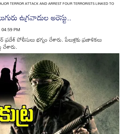
MAJOR TERROR ATTACK AND ARREST FOUR TERRORISTS LINKED TO
లుగురు ఉగ్రవాదుల అరెస్టు..
 | 04:59 PM
తర్ ప్రదేశ్ పోలీసులు భగ్నం చేశారు. పేలుళ్లకు ప్రణాళికలు
ు చేశారు.