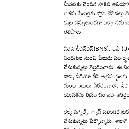
మీరట్‌కు చెందిన సాకిబ్ అలియాస్
అతను పేలుళ్లకు ప్లాన్ చేసినట్లు వె
కుట్ర పన్నుతుండగా పక్కా సమాచారం
తెలిపారు.
వీరిపై బీఎన్ఎస్(BNS), ఉపా(UAP
నిందితుల నుంచి పేలుడు పదార్థాలు
చేసుకున్నట్లు వెల్లడించారు. ఈ నిం
దాన్ని వీడియో తీసి ఉగ్రసంస్థలక
నుంచి నిధులు సేకరించారని పే
యువతను తీవ్రవాదం వైపు ఆకర్షిం
రైల్వే సిగ్నల్స్, గ్యాస్ సిలిండర్ల ట్
చేసుకున్నట్లు పేర్కొన్నారు. అల