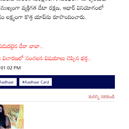
ుఖ్యంగా వ్యక్తిగత డేటా రక్షణ, ఆధార్ వినియోగంలో
 లక్ష్యంగా కొత్త యాప్‌ను రూపొందించారు.
విడుదలైన డేరా బాబా..
సీబీఐ విచారణలో సంచలన విషయాలు చెప్పిన భర్త..
| 01:02 PM
Aadhaar
#Aadhaar Card
మరిన్ని చదవండి