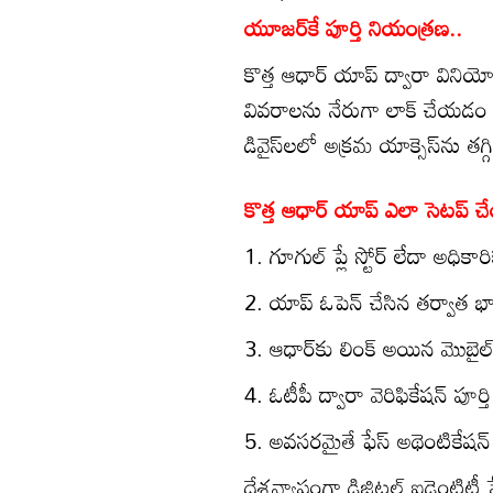
యూజర్‌కే పూర్తి నియంత్రణ..
కొత్త ఆధార్ యాప్ ద్వారా వినియో
వివరాలను నేరుగా లాక్ చేయడం లే
డివైస్‌లలో అక్రమ యాక్సెస్‌ను
కొత్త ఆధార్ యాప్ ఎలా సెటప్ చ
1. గూగుల్ ప్లే స్టోర్ లేదా అధిక
2. యాప్ ఓపెన్ చేసిన తర్వాత 
3. ఆధార్‌కు లింక్ అయిన మొబై
4. ఓటీపీ ద్వారా వెరిఫికేషన్ పూర్
5. అవసరమైతే ఫేస్ అథెంటికేషన్ 
దేశవ్యాప్తంగా డిజిటల్ ఐడెంటి