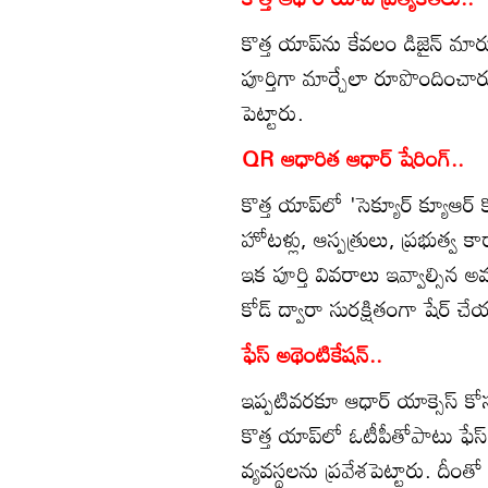
కొత్త యాప్‌ను కేవలం డిజైన్ మా
పూర్తిగా మార్చేలా రూపొందించారు
పెట్టారు.
QR ఆధారిత ఆధార్ షేరింగ్..
కొత్త యాప్‌లో 'సెక్యూర్ క్యూఆర్
హోటళ్లు, ఆస్పత్రులు, ప్రభుత్వ 
ఇక పూర్తి వివరాలు ఇవ్వాల్సిన
కోడ్ ద్వారా సురక్షితంగా షేర్ చే
ఫేస్ అథెంటికేషన్..
ఇప్పటివరకూ ఆధార్ యాక్సెస్ కోస
కొత్త యాప్‌లో ఓటీపీతోపాటు ఫేస్
వ్యవస్థలను ప్రవేశపెట్టారు. దీం