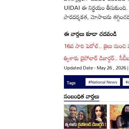
UIDAI ఈ నిర్ణయం తీసుకుంది. మ
పారదర్శకత, మోసాలను తగ్గించడం
ఈ వార్తలు కూడా చదవండి
16వ సారి పెరోల్.. జైలు నుంచి 
త్విశాకు బైపోలార్ డిజార్డర్.. 
Updated Date - May 26 , 2026 
#National News
#
Tags
సంబంధిత వార్తలు