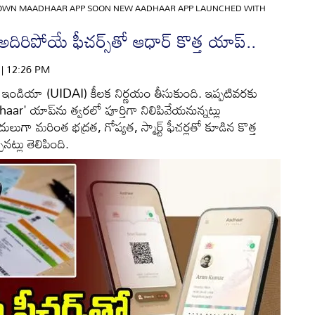
DOWN MAADHAAR APP SOON NEW AADHAAR APP LAUNCHED WITH
దిరిపోయే ఫీచర్స్‌తో ఆధార్ కొత్త యాప్..
6 | 12:26 PM
్ ఇండియా (UIDAI) కీలక నిర్ణయం తీసుకుంది. ఇప్పటివరకు
aar' యాప్‌ను త్వరలో పూర్తిగా నిలిపివేయనున్నట్లు
దులుగా మరింత భద్రత, గోప్యత, స్మార్ట్ ఫీచర్లతో కూడిన కొత్త
ట్లు తెలిపింది.