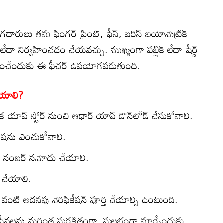
గదారులు తమ ఫింగర్ ప్రింట్, ఫేస్, ఐరిస్ బయోమెట్రిక్
దా నిర్వహించడం చేయవచ్చు. ముఖ్యంగా పబ్లిక్ లేదా షేర్డ్
 తగ్గించేందుకు ఈ ఫీచర్ ఉపయోగపడుతుంది.
ేయాలి?
ారిక యాప్ స్టోర్ నుంచి ఆధార్ యాప్ డౌన్‌లోడ్ చేసుకోవాలి.
భాషను ఎంచుకోవాలి.
ల్ నంబర్ నమోదు చేయాలి.
తి చేయాలి.
వంటి అదనపు వెరిఫికేషన్ పూర్తి చేయాల్సి ఉంటుంది.
టీ సేవలను మరింత సురక్షితంగా, సులభంగా మార్చేందుకు