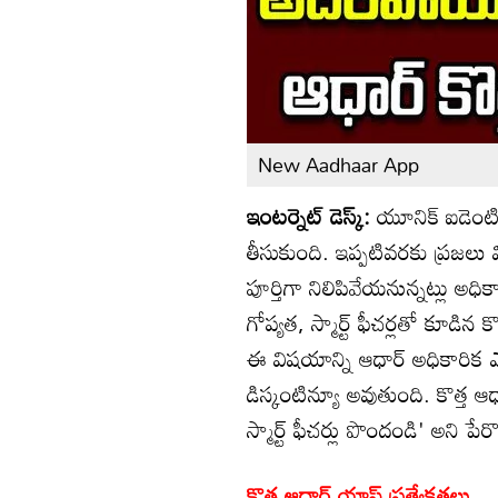
New Aadhaar App
ఇంటర్నెట్ డెస్క్:
యూనిక్ ఐడెంటి
తీసుకుంది. ఇప్పటివరకు ప్రజలు
పూర్తిగా నిలిపివేయనున్నట్లు అధ
గోప్యత, స్మార్ట్ ఫీచర్లతో కూడిన 
ఈ విషయాన్ని ఆధార్ అధికారిక ఎక
డిస్కంటిన్యూ అవుతుంది. కొత్త 
స్మార్ట్ ఫీచర్లు పొందండి' అని పేర్
కొత్త ఆధార్ యాప్‌ ప్రత్యేకతలు..