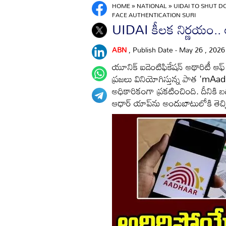
HOME
»
NATIONAL
»
UIDAI TO SHUT 
FACE AUTHENTICATION SURI
UIDAI కీలక నిర్ణయం.. అ
ABN
, Publish Date - May 26 , 202
యూనిక్ ఐడెంటిఫికేషన్ అథారిటీ ఆఫ
ప్రజలు వినియోగిస్తున్న పాత 'mAadh
అధికారికంగా ప్రకటించింది. దీనికి బ
ఆధార్ యాప్‌ను అందుబాటులోకి తెచ్చిన