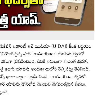
ఫికేషన్ అథారిటీ ఆఫ్ ఇండియా (UIDAI) కీలక నిర్ణయం
 వినియోగిస్తున్న పాత 'mAadhaar' యాప్‌ను త్వరలో
ికారికంగా ప్రకటించింది. దీనికి బదులుగా మరింత భద్రత,
కొత్త ఆధార్ యాప్‌ను అందుబాటులోకి తెచ్చినట్లు తెలిపింది.
్స్ ఖాతా ద్వారా వెల్లడించింది. 'mAadhaar త్వరలో
ఆధార్ యాప్‌ను డౌన్‌లోడ్ చేసుకుని వేగవంతమైన సేవలు,
కొంది.