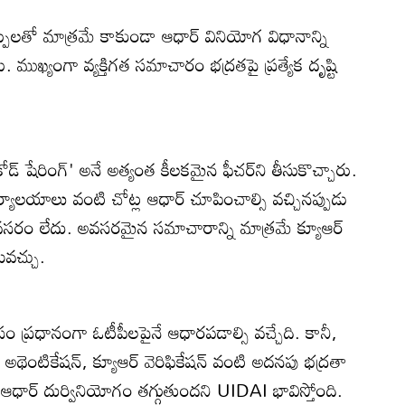
ర్పులతో మాత్రమే కాకుండా ఆధార్ వినియోగ విధానాన్ని
. ముఖ్యంగా వ్యక్తిగత సమాచారం భద్రతపై ప్రత్యేక దృష్టి
 కోడ్ షేరింగ్' అనే అత్యంత కీలకమైన ఫీచర్‌ని తీసుకొచ్చారు.
కార్యాలయాలు వంటి చోట్ల ఆధార్ చూపించాల్సి వచ్చినప్పుడు
 అవసరం లేదు. అవసరమైన సమాచారాన్ని మాత్రమే క్యూఆర్
యవచ్చు.
ం ప్రధానంగా ఓటీపీలపైనే ఆధారపడాల్సి వచ్చేది. కానీ,
 అథెంటికేషన్, క్యూఆర్ వెరిఫికేషన్ వంటి అదనపు భద్రతా
తో ఆధార్ దుర్వినియోగం తగ్గుతుందని UIDAI భావిస్తోంది.