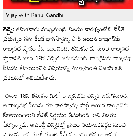
Vijay with Rahul Gandhi
చెన్నై:
తమిళనాడు ముఖ్యమంత్రి విజయ్ సారథ్యంలోని టీవీకే
ప్రభుత్వం తమ కీలక భాగస్వామ్య పార్టీ అయిన కాంగ్రెస్‌కు
రాజ్యసభ స్థానం కేటాయించింది. తమిళనాడు నుంచి రాజ్యసభ
స్థానానికి జూన్ 18న ఎన్నిక జరుగనుంది. కాంగ్రెస్‌కు రాజ్యసభ
సీటును కేటాయించిన విషయాన్ని ముఖ్యమంత్రి విజయ్ ఒక
ప్రకటనలో తెలియజేశారు.
'ఈనెల 18న తమిళనాడులో రాజ్యసభకు ఎన్నిక జరుగనుంది.
ఆ రాజ్యసభ సీటును మా భాగస్వామ్య పార్టీ అయిన కాంగ్రెస్‌కు
కేటాయించాలని టీవీకే నిర్ణయం తీసుకుంది' అని విజయ్
పేర్కొన్నారు. అసెంబ్లీ ఎన్నికల్లో మైలం నియోజకవర్గం నుంచి
ఎన్నికైన రాష్ట్ర మాజీ మంత్రి సీవీ షణ్ముగం తన రాజ్యసభ