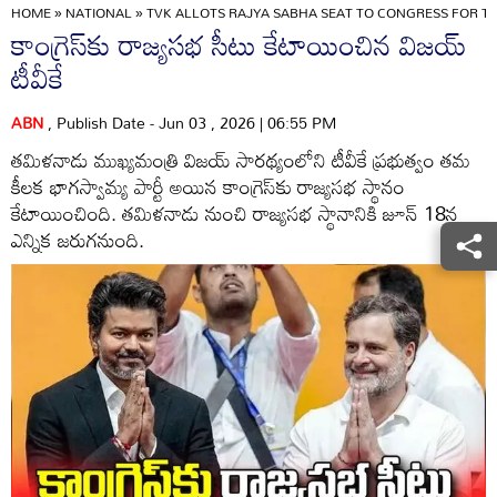
HOME
»
NATIONAL
»
TVK ALLOTS RAJYA SABHA SEAT TO CONGRESS FOR T
కాంగ్రెస్‌కు రాజ్యసభ సీటు కేటాయించిన విజయ్
టీవీకే
ABN
, Publish Date - Jun 03 , 2026 | 06:55 PM
తమిళనాడు ముఖ్యమంత్రి విజయ్ సారథ్యంలోని టీవీకే ప్రభుత్వం తమ
కీలక భాగస్వామ్య పార్టీ అయిన కాంగ్రెస్‌కు రాజ్యసభ స్థానం
కేటాయించింది. తమిళనాడు నుంచి రాజ్యసభ స్థానానికి జూన్ 18న
ఎన్నిక జరుగనుంది.