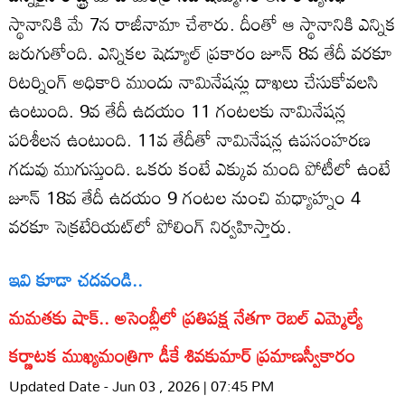
స్థానానికి మే 7న రాజీనామా చేశారు. దీంతో ఆ స్థానానికి ఎన్నిక
జరుగుతోంది. ఎన్నికల షెడ్యూల్ ప్రకారం జూన్ 8వ తేదీ వరకూ
రిటర్నింగ్ అధికారి ముందు నామినేషన్లు దాఖలు చేసుకోవలసి
ఉంటుంది. 9వ తేదీ ఉదయం 11 గంటలకు నామినేషన్ల
పరిశీలన ఉంటుంది. 11వ తేదీతో నామినేషన్ల ఉపసంహరణ
గడువు ముగుస్తుంది. ఒకరు కంటే ఎక్కువ మంది పోటీలో ఉంటే
జూన్ 18వ తేదీ ఉదయం 9 గంటల నుంచి మధ్యాహ్నం 4
వరకూ సెక్రటేరియట్‌లో పోలింగ్ నిర్వహిస్తారు.
ఇవి కూడా చదవండి..
మమతకు షాక్.. అసెంబ్లీలో ప్రతిపక్ష నేతగా రెబల్ ఎమ్మెల్యే
కర్ణాటక ముఖ్యమంత్రిగా డీకే శివకుమార్ ప్రమాణస్వీకారం
Updated Date - Jun 03 , 2026 | 07:45 PM