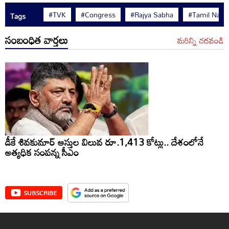
#TVK
#Congress
#Rajya Sabha
#Tamil Nadu
Tags
సంబంధిత వార్తలు
మరిన్ని చదవండి
డీకే శివకుమార్ ఆస్తుల విలువ రూ.1,413 కోట్లు.. దేశంలోనే
అత్యధిక సంపన్న సీఎం
SUBSCRIBE